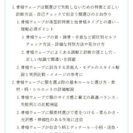
骨格ウェーブは服選びで失敗しないための特徴と正しい
診断方法 – 自己チェックで似合う服選びの土台作り
骨格ウェーブが体型的特徴と他骨格タイプとの違い –
理解必須ポイント
骨格ウェーブの首・鎖骨・手首など部位別セルフ
チェック方法 – 詳細な判別方法や見分け方
骨格ウェーブによくある誤解と診断の落とし穴 –
正しい知識で間違いを回避
骨格ウェーブに該当する芸能人・モデルのスタイル解
説と実例比較 – イメージの参考に
骨格ウェーブに服を選ぶ際の基本ルールと選び方 – 素
材・柄・シルエットの詳細解説
骨格ウェーブで服のサイズ感と着丈の最適バランス –
失敗例との比較検証
骨格ウェーブに服素材選びで差をつける – 柔らかさ・
光沢感・伸縮性のある生地に注目
骨格ウェーブが似合う柄とディテール – 小柄・淡色・