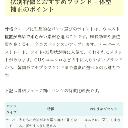
状別特徴とおすすめブランド – 体型
補正のポイント
骨格ウェーブに理想的なパンツ選びのポイントは、
ウエスト
位置が高めで柔らかい素材
を選ぶことです。脚長効果や腰位
置を高く見せ、全身のバランスがアップします。テーパード、
ストレート、ワイドの3形状が特に人気で、それぞれにメリッ
トがあります。GUやユニクロなどの手に入りやすいブランド
から、韓国系プチプラブランドまで豊富に選べるのも魅力で
す。
下記は骨格ウェーブ向けパンツの特徴比較表です。
パンツ
特徴
おすすめブランド
タイプ
テーパ
太ももに余裕があり裾へ向けて細くな
ユニクロ、GU、しまむ
ード
る。脚がすっきり見える
ら