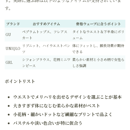
す。実際に選ぶ際は以下のようなアイテムが支持されていま
す。
ブランド
おすすめアイテム
骨格ウェーブに合うポイント
ペプラムトップス、フレアス
タイトなウエスト＆下半身にボリ
GU
カート
ューム
リブニット、ハイウエストパン
体にフィットし、脚長効果が期待
UNIQLO
ツ
できる
シフォンブラウス、花柄ミニワ
柔らかい素材と小さめ柄で女性ら
GRL
ンピース
しさ強調
ポイントリスト
ウエストでメリハリを出せるデザインを選ぶことが基本
大きすぎず体になじむ柔らかな素材がベスト
小花柄・細かいドットなど繊細なプリントで品よく
パステルや淡い色合いが特に似合う