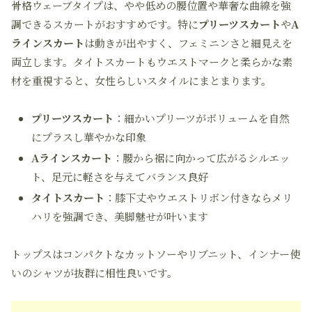
骨格ウェーブタイプは、やや低めの腰位置や華奢な曲線を強
調できるスカートがおすすめです。特に
プリーツスカート
や
A
ラインスカート
は動きが出やすく、フェミニンさと細見えを
両立します。タイトスカートもウエストマークと柔らかな素
材を重視すると、女性らしいスタイルにまとまります。
プリーツスカート
：細かいプリーツがボリュームを自然
にプラスし華やかな印象
Aラインスカート
：腰から裾に向かって広がるシルエッ
ト、足元に軽さを与えてバランス良好
タイトスカート
：膝下丈やウエストリボン付きならメリ
ハリを強調でき、美脚魅せが叶います
トップスはコンパクトなカットソーやリブニット、インナー使
いのシャツが抜群に相性良いです。