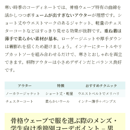
寒い時季のコーディネートでは、骨格ウェーブ特有の曲線を
活かしつつ
ボリュームが出すぎないアウター
が理想です。シ
ョート丈やウエストマークのあるジャケット、軽量のチェス
ターコートなどはすっきり見せる効果が抜群です。
重ね着は
薄手で柔らかい素材が基本
。ローゲージニットや厚手ダウン
は着膨れを招くため避けましょう。インナーにタートルやリ
ブカットソーを組み合わせるだけで、寒さとおしゃれを両立
できます。柄物アウターは小さめデザインだとバランス良好
です。
アウター
特徴
おすすめテクニック
ノーカラージャケット
ショート丈・軽量
ウエストベルトでメリハリ
チェスターコート
柔らかいウール
インナー薄手＋パンプス
骨格ウェーブで服を選ぶ際のメンズ・
学生向け季節別コーデポイント – 男