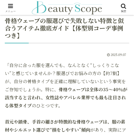
メニュー
検索
骨格ウェーブの服選びで失敗しない特徴と似
合うアイテム徹底ガイド【体型別コーデ事例
つき】
2025.09.07
「自分に合った服を選んでも、なんとなく“しっくりこな
い”と感じていませんか？服選びでお悩みの方の【約7割】
が、自分の骨格タイプを正確に理解していないという事実を
ご存知でしょうか。特に、
骨格ウェーブは全体の35～40％が
該当すると言われ、女性誌やアパレル業界でも最も注目され
る体型タイプ
のひとつです。
首元や鎖骨、手首の細さが特徴的な骨格ウェーブは、服の素
材やシルエット選びで“損をしやすい”傾向
があり、実際にア