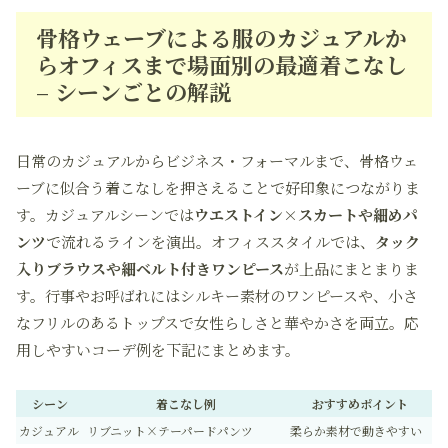
骨格ウェーブによる服のカジュアルか
らオフィスまで場面別の最適着こなし
– シーンごとの解説
日常のカジュアルからビジネス・フォーマルまで、骨格ウェ
ーブに似合う着こなしを押さえることで好印象につながりま
す。カジュアルシーンでは
ウエストイン×スカートや細めパ
ンツ
で流れるラインを演出。オフィススタイルでは、
タック
入りブラウスや細ベルト付きワンピース
が上品にまとまりま
す。行事やお呼ばれにはシルキー素材のワンピースや、小さ
なフリルのあるトップスで女性らしさと華やかさを両立。応
用しやすいコーデ例を下記にまとめます。
シーン
着こなし例
おすすめポイント
カジュアル
リブニット×テーパードパンツ
柔らか素材で動きやすい