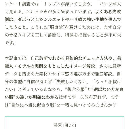
ンケート調査では「トップスが浮いてしまう」「パンツが太
く見える」といった声が多く集まっています。
よくある失敗
例は、ダボっとしたシルエットやハリ感の強い生地を選んで
しまうこと
。こうした“服事故”を避けるためには、まず自分
の骨格タイプを正しく診断し、特徴を把握することが不可欠
です。
本記事では、
自己診断でわかる具体的なチェック方法や、芸
能人・モデルの実例をもとにしたイメージ解説
、さらに最新
データを踏まえた素材やサイズ感の選び方まで徹底解説。自
分の体型に自信が持てず「失敗したくない」「もっと垢抜け
たい」と考えているあなたも、
“似合う服”と“選ばない方が良
い服”の違いが明確にわかる
はずです。失敗を恐れず、まず
は“自分に本当に似合う服”を一緒に見つけてみませんか？
目次