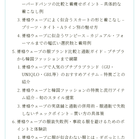
ーパードパンツの比較と着痩せポイント – 具体的な
着こなし例
骨格ウェーブによく似合うスカートの形と着こなし –
プリーツ・タイト・Aライン別の魅せ方
骨格ウェーブに似合うワンピース – カジュアル・フォ
ーマルまでの幅広い選択肢と着用例
骨格ウェーブの服ブランド比較と通販ガイド – プチプラ
から韓国ファッションまで網羅
骨格ウェーブで人気のプチプラブランド（GU・
UNIQLO・GRL等）のおすすめアイテム – 特徴ごとの
紹介
骨格ウェーブと韓国ファッションの特徴と流行アイテ
ム紹介 – 旬のスタイル提案
骨格ウェーブの実店舗と通販の併用術 – 服通販で失敗
しないチェックポイント – 買い方の具体策
骨格ウェーブの服装失敗例・事故る服を避けるためのポ
イントと体験談
骨格ウェーブに服が似合わない服とは – ダボっとした