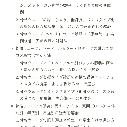
シルエット、硬い素材の弊害 – よくある失敗の具体
例
骨格ウェーブのぽっちゃり、低身長、メンズタイプ別
の服装の悩み解決策 – 体型ごとの工夫を詳しく解説
骨格ウェーブでSNSや口コミで話題の「服事故る」実
例検証 – 実際の声と対処法
骨格ウェーブとパーソナルカラー・顔タイプの融合で魅
力を最大化する方法
骨格ウェーブにイエベ・ブルベ別おすすめ服装の配色
と素材の組み合わせ – 相性の良いカラー解説
骨格ウェーブと顔タイプ診断の連携で最適ファッショ
ンスタイル提案 – より垢抜けるコーデ選び
骨格ウェーブとミックスタイプ（他骨格混合）のため
の着こなし応用編 – 複合体型への具体策
骨格ウェーブの服装に関するよくある質問（Q&A） – 体
系別・年代別・用途別の疑問を解消
骨格ウェーブで服を選ぶ高校生・中学生向けの選び方
とコーディネート – 学生世代のポイント