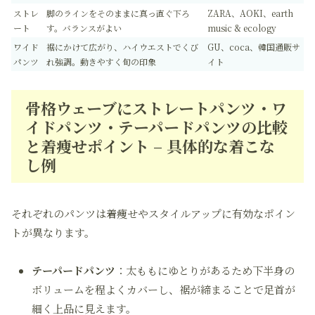
ストレ
脚のラインをそのままに真っ直ぐ下ろ
ZARA、AOKI、earth
ート
す。バランスがよい
music & ecology
ワイド
裾にかけて広がり、ハイウエストでくび
GU、coca、韓国通販サ
パンツ
れ強調。動きやすく旬の印象
イト
骨格ウェーブにストレートパンツ・ワ
イドパンツ・テーパードパンツの比較
と着痩せポイント – 具体的な着こな
し例
それぞれのパンツは着痩せやスタイルアップに有効なポイン
トが異なります。
テーパードパンツ
：太ももにゆとりがあるため下半身の
ボリュームを程よくカバーし、裾が締まることで足首が
細く上品に見えます。