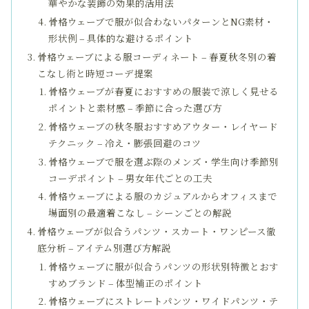
華やかな装飾の効果的活用法
骨格ウェーブで服が似合わないパターンとNG素材・
形状例 – 具体的な避けるポイント
骨格ウェーブによる服コーディネート – 春夏秋冬別の着
こなし術と時短コーデ提案
骨格ウェーブが春夏におすすめの服装で涼しく見せる
ポイントと素材感 – 季節に合った選び方
骨格ウェーブの秋冬服おすすめアウター・レイヤード
テクニック – 冷え・膨張回避のコツ
骨格ウェーブで服を選ぶ際のメンズ・学生向け季節別
コーデポイント – 男女年代ごとの工夫
骨格ウェーブによる服のカジュアルからオフィスまで
場面別の最適着こなし – シーンごとの解説
骨格ウェーブが似合うパンツ・スカート・ワンピース徹
底分析 – アイテム別選び方解説
骨格ウェーブに服が似合うパンツの形状別特徴とおす
すめブランド – 体型補正のポイント
骨格ウェーブにストレートパンツ・ワイドパンツ・テ