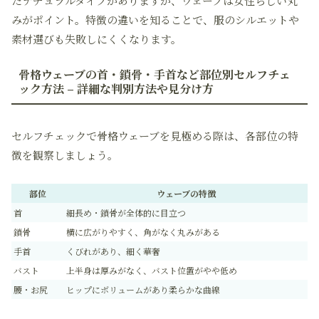
たナチュラルタイプがありますが、ウェーブは女性らしい丸
みがポイント。特徴の違いを知ることで、服のシルエットや
素材選びも失敗しにくくなります。
骨格ウェーブの首・鎖骨・手首など部位別セルフチェ
ック方法 – 詳細な判別方法や見分け方
セルフチェックで骨格ウェーブを見極める際は、各部位の特
徴を観察しましょう。
部位
ウェーブの特徴
首
細長め・鎖骨が全体的に目立つ
鎖骨
横に広がりやすく、角がなく丸みがある
手首
くびれがあり、細く華奢
バスト
上半身は厚みがなく、バスト位置がやや低め
腰・お尻
ヒップにボリュームがあり柔らかな曲線