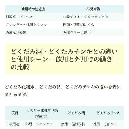
使用時の注意点
推奨対策
刺激感、ピリつき
少量テスト・グリセリン追加
アレルギー・体質トラブル
医師・薬剤師に相談
過度な乾燥感
保湿クリーム併用
どくだみ酒・どくだみチンキとの違い
と使用シーン – 飲用と外用での働き
の比較
どくだみ化粧水、どくだみ酒、どくだみチンキの違いを表に
まとめます。
どくだみ化粧水（焼
項目
どくだみ酒
どくだみチンキ
酎漬け）
主な用途
外用・スキンケア
飲用・健康維持
外用・患部ケア