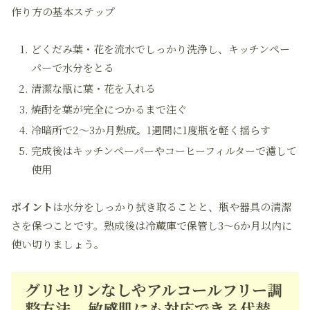
作り方の基本ステップ
どくだみ葉・花を流水でしっかり洗浄し、キッチンペー
パーで水分をとる
清潔な瓶に葉・花を入れる
焼酎を葉が完全につかるまで注ぐ
冷暗所で2〜3か月熟成。1週間に1度瓶を軽く揺らす
完成後はキッチンペーパーやコーヒーフィルターで濾して
使用
ポイント
は水分をしっかり拭き取ることと、瓶や器具の清潔
さを保つことです。熟成後は冷蔵庫で保管し3〜6か月以内に
使い切りましょう。
グリセリンなしやアルコールフリー調
整方法 – 敏感肌にも対応できる代替