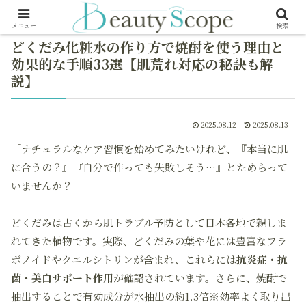
メニュー
検索
どくだみ化粧水の作り方で焼酎を使う理由と
効果的な手順33選【肌荒れ対応の秘訣も解
説】
2025.08.12
2025.08.13
「ナチュラルなケア習慣を始めてみたいけれど、『本当に肌
に合うの？』『自分で作っても失敗しそう…』とためらって
いませんか？
どくだみは古くから肌トラブル予防として日本各地で親しま
れてきた植物です。実際、どくだみの葉や花には豊富なフラ
ボノイドやクエルシトリンが含まれ、これらには
抗炎症・抗
菌・美白サポート作用
が確認されています。さらに、焼酎で
抽出することで有効成分が水抽出の約1.3倍※効率よく取り出