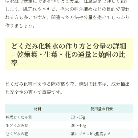
は家庭で安全にできる作り方と分量、注意点まで詳しく紹介
します。肌荒れやニキビ、毛穴の引き締めなどの目的で使わ
れる方も多いですが、間違った方法や分量を避けてしっかり
作りましょう。
どくだみ化粧水の作り方と分量の詳細
– 乾燥葉・生葉・花の適量と焼酎の比
率
どくだみ化粧水を作る際の葉や花、焼酎の比率は、成分抽出
と安全性の両方で重要です。
材料
使用量の目安
乾燥どくだみ葉
10〜15g
生どくだみ葉
30〜40g
どくだみの花
葉にプラス10g程度まで