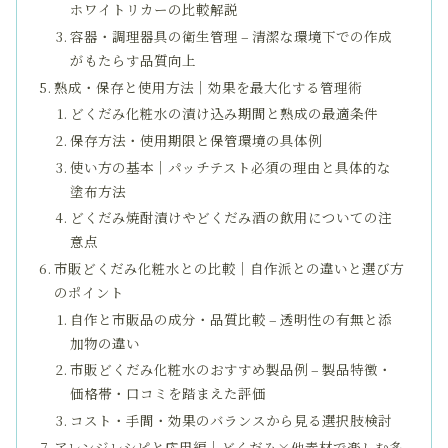
ホワイトリカーの比較解説
容器・調理器具の衛生管理 – 清潔な環境下での作成
がもたらす品質向上
熟成・保存と使用方法｜効果を最大化する管理術
どくだみ化粧水の漬け込み期間と熟成の最適条件
保存方法・使用期限と保管環境の具体例
使い方の基本｜パッチテスト必須の理由と具体的な
塗布方法
どくだみ焼酎漬けやどくだみ酒の飲用についての注
意点
市販どくだみ化粧水との比較｜自作派との違いと選び方
のポイント
自作と市販品の成分・品質比較 – 透明性の有無と添
加物の違い
市販どくだみ化粧水のおすすめ製品例 – 製品特徴・
価格帯・口コミを踏まえた評価
コスト・手間・効果のバランスから見る選択肢検討
アレンジレシピと応用編｜どくだみ×他素材で楽しむ多