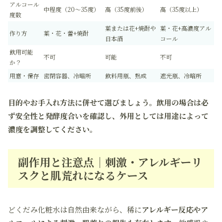
アルコール
中程度（20～35度）
高（35度前後）
高（35度以上）
度数
葉または花+焼酎や
葉・花+高濃度アル
作り方
葉・花・蕾+焼酎
日本酒
コール
飲用可能
不可
可能
不可
か？
用意・保存
密閉容器、冷暗所
飲料用瓶、熟成
遮光瓶、冷暗所
目的やお手入れ方法に併せて選びましょう。飲用の場合は必
ず安全性と発酵度合いを確認し、外用としては用途によって
濃度を調整してください。
副作用と注意点｜刺激・アレルギーリ
スクと肌荒れになるケース
どくだみ化粧水は自然由来ながら、稀に
アレルギー反応やア