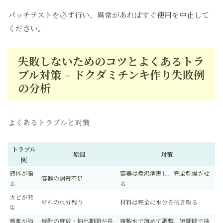
パッチテストを必ず行い、異常があればすぐ使用を中止して
ください。
失敗しないためのコツとよくあるトラ
ブル対策 – ドクダミチンキ作り失敗例
の分析
よくあるトラブルと対策
トラブル
原因
対策
例
液体が濁
容器は煮沸消毒し、完全乾燥させ
容器の消毒不足
る
る
カビが発
材料の水分残り
材料は完全に水分を拭き取る
生
刺激が強
焼酎の度数・抽出期間が長
精製水で薄めて調整、短期間で抽