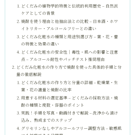
どくだみの植物学的特徴と伝統的利用歴史 – 自然派
ケアとしての背景
焼酎を使う理由と他抽出法との比較 – 日本酒・ホワ
イトリカー・アルコールフリーとの違い
どくだみ化粧水の種類と用途別選び方 – 葉・花・蕾
の特徴と効果の違い
どくだみ化粧水の安全性｜毒性・肌への影響と注意
点 – アルコール耐性やパッチテスト推奨理由
どくだみ化粧水の作り方で焼酎を使った具体的手順と分
量の徹底解説
どくだみ化粧水の作り方と分量の詳細 – 乾燥葉・生
葉・花の適量と焼酎の比率
用意する材料の選定基準 – どくだみの採取方法・焼
酎の種類と度数・容器のポイント
実践！手順を写真・動画付きで解説 – 洗浄から漬け
込み、熟成までのステップ
グリセリンなしやアルコールフリー調整方法 – 敏感肌