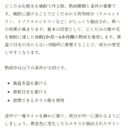
どくだみ化粧水を焼酎で作る際、熟成期間と条件が重要で
す。焼酎に漬けることでどくだみから有効成分（クエルシト
リン、イソクエルシトリンなど）がじっくり抽出され、肌へ
の効果が高まります。基本の目安として、どくだみの葉や花
を焼酎に浸した後
約2か月〜6か月間
の熟成を推奨します。常
温で日光の当たらない冷暗所に保管することで、成分が安定
しやすくなります。
熟成中は以下の条件が大切です。
高温多湿を避ける
直射日光を避ける
密閉できるガラス瓶を使用
途中で一度ボトルを静かに振り、成分が均一に漬かるように
しましょう。黄金色に変化したらエキスが抽出されたサイン