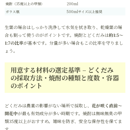
焼酎（35度以上の甲類）
200ml
ガラス瓶
500mlサイズ以上推奨
生葉の場合はしっかり洗浄して水気を拭き取り、乾燥葉の場
合も割って使うのがポイントです。焼酎とどくだみは
約1:5〜
1:7の比率
が基本です。分量が多い場合もこの比率を守りまし
ょう。
用意する材料の選定基準 – どくだみ
の採取方法・焼酎の種類と度数・容器
のポイント
どくだみは農薬の影響がない場所で採取し、
花が咲く直前〜
開花中
が最も有効成分が多い時期です。焼酎は無味無臭の甲
類35度以上がおすすめ。雑味を防ぎ、安全な保存性を保てま
す。