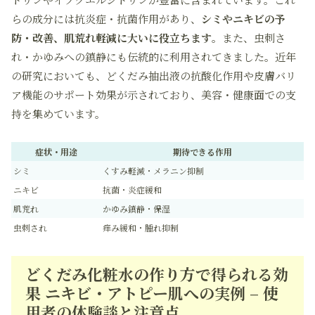
らの成分には抗炎症・抗菌作用があり、
シミやニキビの予
防・改善、肌荒れ軽減に大いに役立ちます
。また、虫刺さ
れ・かゆみへの鎮静にも伝統的に利用されてきました。近年
の研究においても、どくだみ抽出液の抗酸化作用や皮膚バリ
ア機能のサポート効果が示されており、美容・健康面での支
持を集めています。
症状・用途
期待できる作用
シミ
くすみ軽減・メラニン抑制
ニキビ
抗菌・炎症緩和
肌荒れ
かゆみ鎮静・保湿
虫刺され
痒み緩和・腫れ抑制
どくだみ化粧水の作り方で得られる効
果 ニキビ・アトピー肌への実例 – 使
用者の体験談と注意点