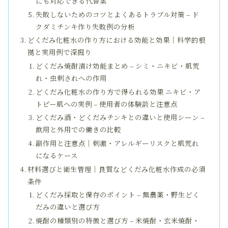
にも対応できる代替案
失敗しないためのコツとよくあるトラブル対策 – ド
クダミチンキ作り失敗例の分析
どくだみ化粧水の作り方における効能と効果｜科学的根
拠と実用例で深掘り
どくだみ焼酎漬け効能まとめ – シミ・ニキビ・肌荒
れ・虫刺されへの作用
どくだみ化粧水の作り方で得られる効果 ニキビ・ア
トピー肌への実例 – 使用者の体験談と注意点
どくだみ酒・どくだみチンキとの違いと使用シーン –
飲用と外用での働きの比較
副作用と注意点｜刺激・アレルギーリスクと肌荒れ
になるケース
材料選びと衛生管理｜良質などくだみ化粧水作成の必須
条件
どくだみ採取と保存のポイント – 無農薬・野生どく
だみの違いと選び方
焼酎の種類別の特徴と選び方 – 米焼酎・玄米焼酎・