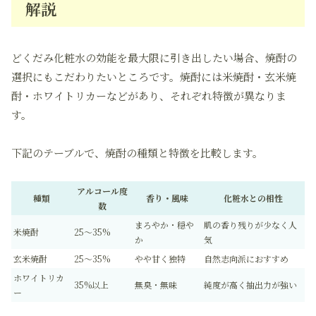
解説
どくだみ化粧水の効能を最大限に引き出したい場合、焼酎の
選択にもこだわりたいところです。焼酎には米焼酎・玄米焼
酎・ホワイトリカーなどがあり、それぞれ特徴が異なりま
す。
下記のテーブルで、焼酎の種類と特徴を比較します。
アルコール度
種類
香り・風味
化粧水との相性
数
まろやか・穏や
肌の香り残りが少なく人
米焼酎
25〜35%
か
気
玄米焼酎
25〜35%
やや甘く独特
自然志向派におすすめ
ホワイトリカ
35%以上
無臭・無味
純度が高く抽出力が強い
ー