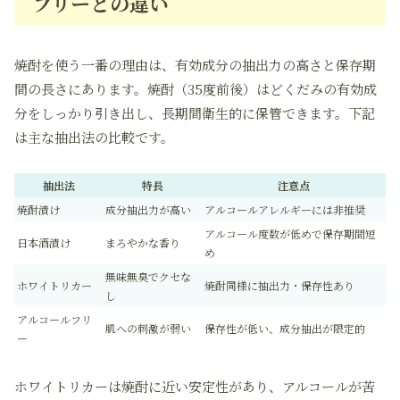
フリーとの違い
焼酎を使う一番の理由は、有効成分の抽出力の高さと保存期
間の長さにあります。焼酎（35度前後）はどくだみの有効成
分をしっかり引き出し、長期間衛生的に保管できます。下記
は主な抽出法の比較です。
抽出法
特長
注意点
焼酎漬け
成分抽出力が高い
アルコールアレルギーには非推奨
アルコール度数が低めで保存期間短
日本酒漬け
まろやかな香り
め
無味無臭でクセな
ホワイトリカー
焼酎同様に抽出力・保存性あり
し
アルコールフリ
肌への刺激が弱い
保存性が低い、成分抽出が限定的
ー
ホワイトリカーは焼酎に近い安定性があり、アルコールが苦