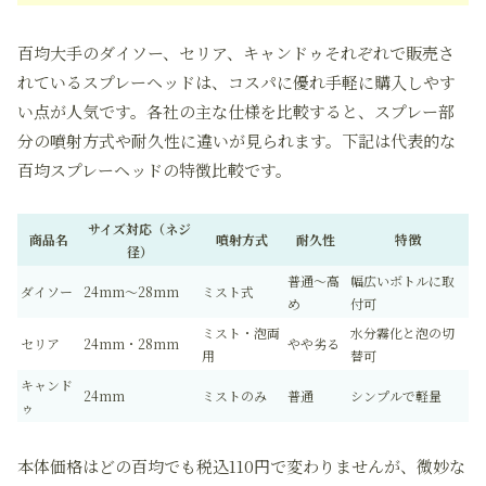
百均大手のダイソー、セリア、キャンドゥそれぞれで販売さ
れているスプレーヘッドは、コスパに優れ手軽に購入しやす
い点が人気です。各社の主な仕様を比較すると、スプレー部
分の噴射方式や耐久性に違いが見られます。下記は代表的な
百均スプレーヘッドの特徴比較です。
サイズ対応（ネジ
商品名
噴射方式
耐久性
特徴
径）
普通～高
幅広いボトルに取
ダイソー
24mm～28mm
ミスト式
め
付可
ミスト・泡両
水分霧化と泡の切
セリア
24mm・28mm
やや劣る
用
替可
キャンド
24mm
ミストのみ
普通
シンプルで軽量
ゥ
本体価格はどの百均でも税込110円で変わりませんが、微妙な