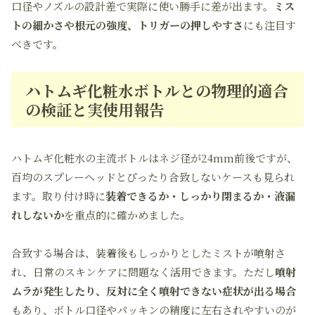
口径やノズルの設計差で実際に使い勝手に差が出ます。
ミス
トの細かさや根元の強度、トリガーの押しやすさ
にも注目す
べきです。
ハトムギ化粧水ボトルとの物理的適合
の検証と実使用報告
ハトムギ化粧水の主流ボトルはネジ径が24mm前後ですが、
百均のスプレーヘッドとぴったり合致しないケースも見られ
ます。取り付け時に
装着できるか・しっかり閉まるか・液漏
れしないか
を重点的に確かめました。
合致する場合は、装着後もしっかりとしたミストが噴射さ
れ、日常のスキンケアに問題なく活用できます。ただし
噴射
ムラが発生したり、反対に全く噴射できない症状が出る場合
もあり、ボトル口径やパッキンの精度に左右されやすいのが