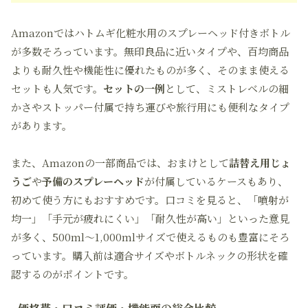
Amazonではハトムギ化粧水用のスプレーヘッド付きボトル
が多数そろっています。無印良品に近いタイプや、百均商品
よりも耐久性や機能性に優れたものが多く、そのまま使える
セットも人気です。
セットの一例
として、ミストレベルの細
かさやストッパー付属で持ち運びや旅行用にも便利なタイプ
があります。
また、Amazonの一部商品では、おまけとして
詰替え用じょ
うご
や
予備のスプレーヘッド
が付属しているケースもあり、
初めて使う方にもおすすめです。口コミを見ると、「噴射が
均一」「手元が疲れにくい」「耐久性が高い」といった意見
が多く、500ml～1,000mlサイズで使えるものも豊富にそろ
っています。購入前は適合サイズやボトルネックの形状を確
認するのがポイントです。