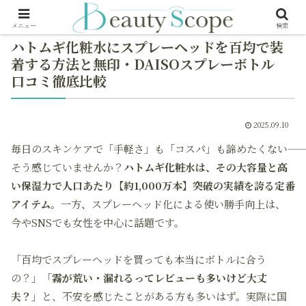
メニュー
検索
ハトムギ化粧水にスプレーヘッドを百均で装
着する方法と無印・DAISOスプレーボトル
口コミ徹底比較
2025.09.10
毎日のスキンケアで「手軽さ」も「コスパ」も諦めたくない――
そう感じていませんか？
ハトムギ化粧水は、その大容量と高
い保湿力で人口あたり【約1,000万本】突破の実績を誇る定番
アイテム
。一方、スプレーヘッド化による使い勝手向上は、
今やSNSでも女性を中心に話題です。
「百均でスプレーヘッドを買っても本当にボトルに合う
の？」「
霧が荒い・漏れるってレビューも多いけど大丈
夫？
」と、不安を感じたことがある方も多いはず。実際に国