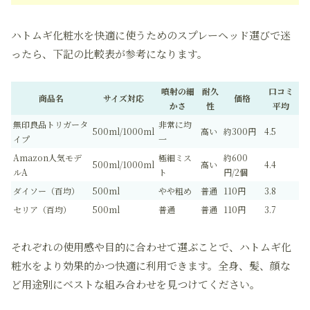
ハトムギ化粧水を快適に使うためのスプレーヘッド選びで迷
ったら、下記の比較表が参考になります。
噴射の細
耐久
口コミ
商品名
サイズ対応
価格
かさ
性
平均
無印良品トリガータ
非常に均
500ml/1000ml
高い
約300円
4.5
イプ
一
Amazon人気モデ
極細ミス
約600
500ml/1000ml
高い
4.4
ルA
ト
円/2個
ダイソー（百均）
500ml
やや粗め
普通
110円
3.8
セリア（百均）
500ml
普通
普通
110円
3.7
それぞれの使用感や目的に合わせて選ぶことで、ハトムギ化
粧水をより効果的かつ快適に利用できます。全身、髪、顔な
ど用途別にベストな組み合わせを見つけてください。