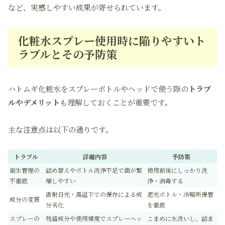
など、実感しやすい成果が寄せられています。
化粧水スプレー使用時に陥りやすいト
ラブルとその予防策
ハトムギ化粧水をスプレーボトルやヘッドで使う際の
トラブ
ルやデメリット
も理解しておくことが重要です。
主な注意点は以下の通りです。
トラブル
詳細内容
予防策
衛生管理の
詰め替えやボトル洗浄不足で菌が繁
使用前後にしっかり洗
不徹底
殖しやすい
浄・消毒する
直射日光・高温下での保存による成
遮光ボトル・冷暗所保管
成分の変質
分劣化
を徹底
スプレーの
残留成分や使用頻度でスプレーヘッ
こまめに水洗いし、詰ま