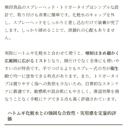
無印良品のスプレーヘッド・トリガータイプはシンプルな設
計で、取り付けも非常に簡単です。化粧水のキャップを外
し、スプレーヘッドをしっかりと差し込むだけで装着が完了
します。しっかり締めることで、液漏れの心配もありませ
ん。
実際にハトムギ化粧水と合わせて使うと、
噴射はきめ細かく
広範囲に広がるミスト
となり、顔だけでなく全身にも使いや
すいのが特長です。手でつけるよりもスプレー式の方が
衛生
的
で均一に塗布できる利点があります。また、トリガータイ
プは握りやすく指への負担も少ないため、日常的なスキンケ
アに最適です。敏感肌や混合肌にもやさしく、保湿効果を損
なうことなく手軽にケアできる点も高く評価されています。
ハトムギ化粧水との強固な合致性・実用感を定量的評
価