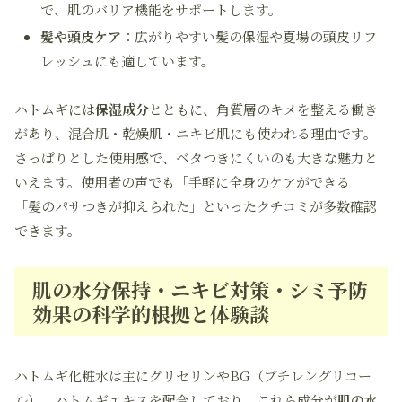
で、肌のバリア機能をサポートします。
髪や頭皮ケア
：広がりやすい髪の保湿や夏場の頭皮リフ
レッシュにも適しています。
ハトムギには
保湿成分
とともに、角質層のキメを整える働き
があり、混合肌・乾燥肌・ニキビ肌にも使われる理由です。
さっぱりとした使用感で、ベタつきにくいのも大きな魅力と
いえます。使用者の声でも「手軽に全身のケアができる」
「髪のパサつきが抑えられた」といったクチコミが多数確認
できます。
肌の水分保持・ニキビ対策・シミ予防
効果の科学的根拠と体験談
ハトムギ化粧水は主にグリセリンやBG（ブチレングリコー
ル）、ハトムギエキスを配合しており、これら成分が
肌の水