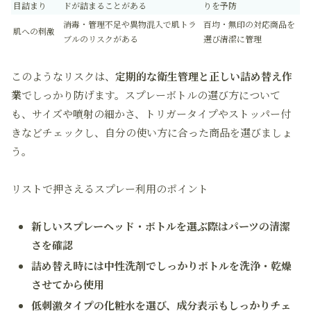
目詰まり
ドが詰まることがある
りを予防
消毒・管理不足や異物混入で肌トラ
百均・無印の対応商品を
肌への刺激
ブルのリスクがある
選び清潔に管理
このようなリスクは、
定期的な衛生管理と正しい詰め替え作
業
でしっかり防げます。スプレーボトルの選び方について
も、サイズや噴射の細かさ、トリガータイプやストッパー付
きなどチェックし、自分の使い方に合った商品を選びましょ
う。
リストで押さえるスプレー利用のポイント
新しいスプレーヘッド・ボトルを選ぶ際はパーツの清潔
さを確認
詰め替え時には中性洗剤でしっかりボトルを洗浄・乾燥
させてから使用
低刺激タイプの化粧水を選び、成分表示もしっかりチェ