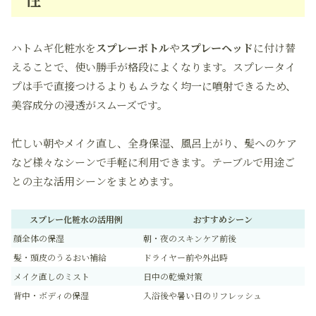
ハトムギ化粧水を
スプレーボトル
や
スプレーヘッド
に付け替
えることで、使い勝手が格段によくなります。スプレータイ
プは手で直接つけるよりもムラなく均一に噴射できるため、
美容成分の浸透がスムーズです。
忙しい朝やメイク直し、全身保湿、風呂上がり、髪へのケア
など様々なシーンで手軽に利用できます。テーブルで用途ご
との主な活用シーンをまとめます。
スプレー化粧水の活用例
おすすめシーン
顔全体の保湿
朝・夜のスキンケア前後
髪・頭皮のうるおい補給
ドライヤー前や外出時
メイク直しのミスト
日中の乾燥対策
背中・ボディの保湿
入浴後や暑い日のリフレッシュ