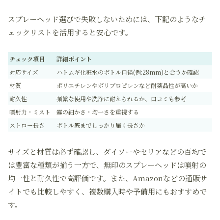
スプレーヘッド選びで失敗しないためには、下記のようなチ
ェックリストを活用すると安心です。
チェック項目
詳細ポイント
対応サイズ
ハトムギ化粧水のボトル口径(例:28mm)と合うか確認
材質
ポリエチレンやポリプロピレンなど耐薬品性が高いか
耐久性
頻繁な使用や洗浄に耐えられるか、口コミも参考
噴射力・ミスト
霧の細かさ・均一さを重視する
ストロー長さ
ボトル底までしっかり届く長さか
サイズと材質は必ず確認し、ダイソーやセリアなどの百均で
は豊富な種類が揃う一方で、無印のスプレーヘッドは噴射の
均一性と耐久性で高評価です。また、Amazonなどの通販サ
イトでも比較しやすく、複数購入時や予備用にもおすすめで
す。