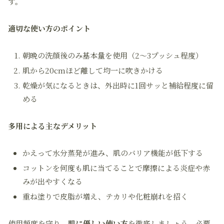
す。
適切な使い方のポイント
朝晩の洗顔後のみ基本量を使用（2〜3プッシュ程度）
肌から20cmほど離して均一に吹きかける
乾燥が気になるときは、外出時に1回サッと補給程度に留
める
多用による主なデメリット
かえって水分蒸発が進み、肌のバリア機能が低下する
コットンを何度も肌に当てることで摩擦による炎症や赤
みが出やすくなる
重ね塗りで皮脂が増え、テカリや化粧崩れを招く
使用頻度を守り、
肌に優しい使い方
を徹底しましょう。必要