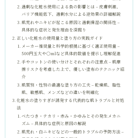
過剰な化粧水使用による負の影響とは – 皮膚刺激、
バリア機能低下、過剰水分による逆効果の詳細解説
肌荒れやニキビが起こる原因と過剰保湿の関係性 –
具体的な症状と発生理由を深掘り
正しい化粧水の使用量と塗り方の実践ガイド
メーカー推奨量と科学的根拠に基づく適正使用量 –
500円玉大や○mlなど具体的数値を提示し理解促進
手やコットンの使い分けとそれぞれの注意点 – 肌摩
擦リスクを考慮した上で、優しい塗布のテクニック紹
介
肌質別・性別の最適な塗り方の工夫 – 乾燥肌、脂性
肌、敏感肌、メンズなどの違いを明確化
化粧水の塗りすぎが誘発する代表的な肌トラブルと対処
法
べたつき・テカリ・赤み・かゆみとその発生メカニ
ズム – 具体的な症例と原因の解説
肌荒れ・白ニキビなどの一般的トラブルの予防方法 –