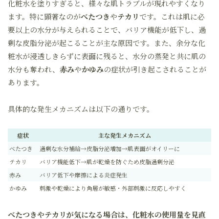
化粧水を塗りすぎると、様々な肌トラブルが現れやすくなり
ます。特に顕著なのが
べたつき
や
テカリ
です。これは肌に必
要以上の水分が与えられることで、バリア機能が低下し、過
剰な皮脂分泌が起こることが主な原因です。また、余分な化
粧水が浸透しきらずに表面に残ると、水分の蒸発と共に肌の
水分も奪われ、
赤み
や
かゆみ
の症状が引き起こされることが
あります。
具体的な発生メカニズムは以下の通りです。
症状
主な発生メカニズム
べたつき
過剰な水分補給→皮脂分泌増加→肌表面がオイリーに
テカリ
バリア機能低下→肌が乾燥を防ぐため皮脂過剰分泌
赤み
バリア低下や摩擦による炎症発生
かゆみ
刺激や乾燥により角層が敏感・外部刺激に反応しやすく
べたつきやテカリが気になる場合は、化粧水の使用量を見直