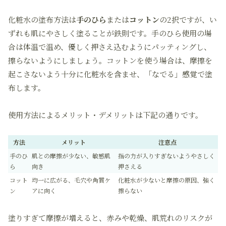
化粧水の塗布方法は
手のひら
または
コットン
の2択ですが、い
ずれも肌にやさしく塗ることが鉄則です。手のひら使用の場
合は体温で温め、優しく押さえ込むようにパッティングし、
擦らないようにしましょう。コットンを使う場合は、摩擦を
起こさないよう十分に化粧水を含ませ、「なでる」感覚で塗
布します。
使用方法によるメリット・デメリットは下記の通りです。
方法
メリット
注意点
手のひ
肌との摩擦が少ない、敏感肌
指の力が入りすぎないようやさしく
ら
向き
押さえる
コット
均一に広がる、毛穴や角質ケ
化粧水が少ないと摩擦の原因、強く
ン
アに向く
擦らない
塗りすぎて摩擦が増えると、赤みや乾燥、肌荒れのリスクが