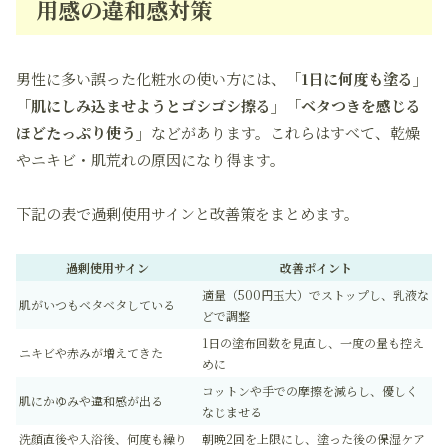
用感の違和感対策
男性に多い誤った化粧水の使い方には、
「1日に何度も塗る」
「肌にしみ込ませようとゴシゴシ擦る」「ベタつきを感じる
ほどたっぷり使う」
などがあります。これらはすべて、乾燥
やニキビ・肌荒れの原因になり得ます。
下記の表で過剰使用サインと改善策をまとめます。
過剰使用サイン
改善ポイント
適量（500円玉大）でストップし、乳液な
肌がいつもベタベタしている
どで調整
1日の塗布回数を見直し、一度の量も控え
ニキビや赤みが増えてきた
めに
コットンや手での摩擦を減らし、優しく
肌にかゆみや違和感が出る
なじませる
洗顔直後や入浴後、何度も繰り
朝晩2回を上限にし、塗った後の保湿ケア