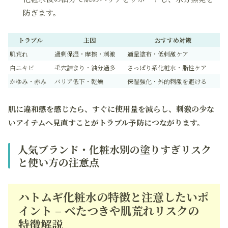
防ぎます。
トラブル
主因
おすすめ対策
肌荒れ
過剰保湿・摩擦・刺激
適量塗布・低刺激ケア
白ニキビ
毛穴詰まり・油分過多
さっぱり系化粧水・脂性ケア
かゆみ・赤み
バリア低下・乾燥
保湿強化・外的刺激を避ける
肌に違和感を感じたら、すぐに使用量を減らし、刺激の少な
いアイテムへ見直すことがトラブル予防につながります。
人気ブランド・化粧水別の塗りすぎリスク
と使い方の注意点
ハトムギ化粧水の特徴と注意したいポ
イント – べたつきや肌荒れリスクの
特徴解説