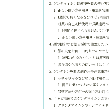
ゲンタマイシン硫酸塩軟膏の使い方
正しい使い方や用量・用法を実践
1週間で良くならなければ？相談
残薬の自己判断使用や長期連用が
1週間で良くならなければ？相
正しい使い方や用量・用法を
顔や陰部など塗る場所で注意したい
顔の炎症や目・口周りでのコツを
陰部のかゆみやしこりは原因
切り傷や化膿との使い分けは？プ
ゲンタシン軟膏の副作用や注意事項
かゆみや赤みなど軽い副作用の上
併用に気をつけたい薬やスキ
保管方法や万が一の塗り忘れ時に
ニキビ治療でのゲンタマイシンの立
クリンダマイシンやナジフロキサ