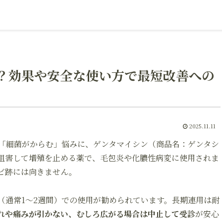
？効果や安全な使い方で最短改善への
2025.11.11
「細菌がからむ」悩みに、ゲンタマイシン（商品名：ゲンタシ
阻害して増殖を止める薬で、毛包炎や化膿性病変に使用されま
ビ跡には向きません。
（通常1～2週間）での使用が勧められています。長期連用は耐
れや痛みが引かない、むしろ広がる場合は中止して受診
が安心