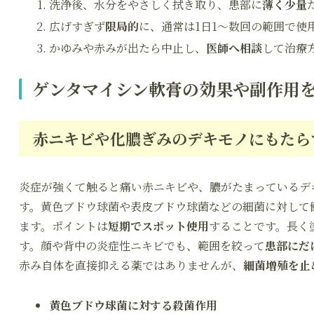
洗浄後、水分をやさしく拭き取り、患部に
薄く少量
広げすぎず
限局的
に、通常は1日1〜数回の範囲で使
かゆみや赤みが出たら中止し、
医師へ相談
して治療
ゲンタマイシン軟膏の効果や副作用
赤ニキビや化膿ぎみのデキモノにもたら
炎症が強くて触ると痛い赤ニキビや、膿がたまっているデ
す。黄色ブドウ球菌や表皮ブドウ球菌などの細菌に対して
ます。ポイントは
短期でスポット使用
することです。長く
す。顔や背中の炎症性ニキビでも、範囲を絞って
患部にだ
赤み自体を直接抑える薬ではありませんが、
細菌増殖を止
黄色ブドウ球菌に対する殺菌作用