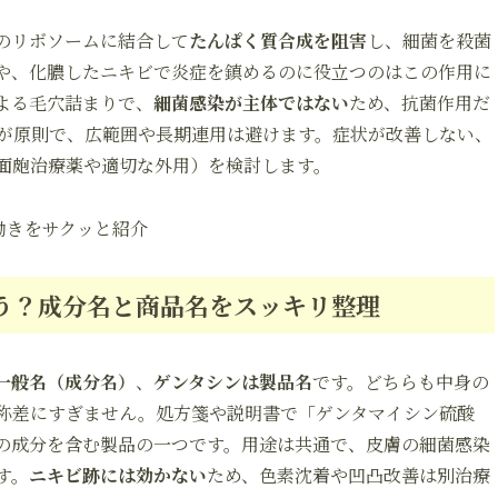
のリボソームに結合して
たんぱく質合成を阻害
し、細菌を殺菌
や、化膿したニキビで炎症を鎮めるのに役立つのはこの作用に
よる毛穴詰まりで、
細菌感染が主体ではない
ため、抗菌作用だ
が原則で、広範囲や長期連用は避けます。症状が改善しない、
面皰治療薬や適切な外用）を検討します。
働きをサクッと紹介
う？成分名と商品名をスッキリ整理
一般名（成分名）
、
ゲンタシンは製品名
です。どちらも中身の
称差にすぎません。処方箋や説明書で「ゲンタマイシン硫酸
の成分を含む製品の一つです。用途は共通で、皮膚の細菌感染
す。
ニキビ跡には効かない
ため、色素沈着や凹凸改善は別治療