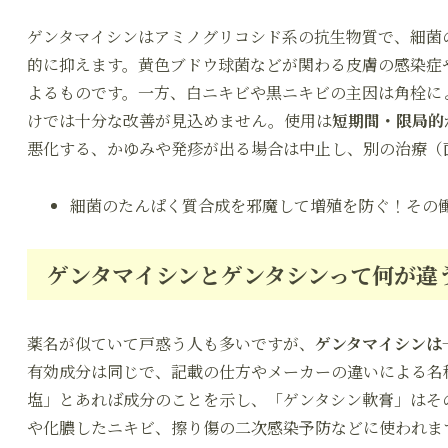
ゲンタマイシンはアミノグリコシド系の抗生物質で、細菌
的に抑えます。黄色ブドウ球菌などが関わる皮膚の感染症
よるものです。一方、白ニキビや黒ニキビの主因は角栓に
けでは十分な改善が見込めません。使用は
短期間・限局的
悪化する、かゆみや発疹が出る場合は中止し、別の治療（
細菌のたんぱく質合成を邪魔して増殖を防ぐ！その
ゲンタマイシンとゲンタシンって何が違
薬名が似ていて戸惑う人も多いですが、
ゲンタマイシンは
有効成分は同じで、記載の仕方やメーカーの違いによる名
塩」とあれば成分のことを示し、「ゲンタシン軟膏」はそ
や化膿したニキビ、擦り傷の二次感染予防などに使われま