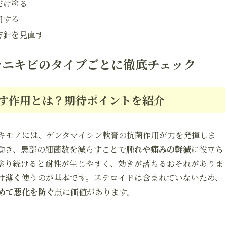
だけ塗る
用する
方針を見直す
をニキビのタイプごとに徹底チェック
す作用とは？期待ポイントを紹介
キモノには、ゲンタマイシン軟膏の抗菌作用が力を発揮しま
働き、患部の細菌数を減らすことで
腫れや痛みの軽減
に役立ち
塗り続けると
耐性
が生じやすく、効きが落ちるおそれがありま
け薄く
使うのが基本です。ステロイドは含まれていないため、
めて悪化を防ぐ
点に価値があります。