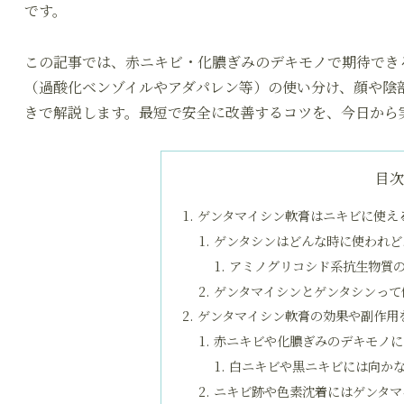
です。
この記事では、赤ニキビ・化膿ぎみのデキモノで期待でき
（過酸化ベンゾイルやアダパレン等）の使い分け、顔や陰
きで解説します。最短で安全に改善するコツを、今日から
目
ゲンタマイシン軟膏はニキビに使え
ゲンタシンはどんな時に使われど
アミノグリコシド系抗生物質
ゲンタマイシンとゲンタシンって
ゲンタマイシン軟膏の効果や副作用
赤ニキビや化膿ぎみのデキモノに
白ニキビや黒ニキビには向か
ニキビ跡や色素沈着にはゲンタマ