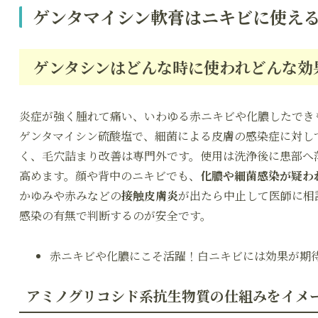
ゲンタマイシン軟膏はニキビに使え
ゲンタシンはどんな時に使われどんな効
炎症が強く腫れて痛い、いわゆる赤ニキビや化膿したでき
ゲンタマイシン硫酸塩で、細菌による皮膚の感染症に対し
く、毛穴詰まり改善は専門外です。使用は洗浄後に患部へ
高めます。顔や背中のニキビでも、
化膿や細菌感染が疑わ
かゆみや赤みなどの
接触皮膚炎
が出たら中止して医師に相
感染の有無で判断するのが安全です。
赤ニキビや化膿にこそ活躍！白ニキビには効果が期
アミノグリコシド系抗生物質の仕組みをイメ