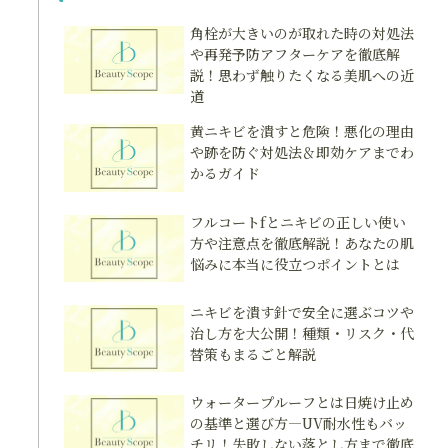
角栓が大きいのが取れた時の対処法
や再発予防アフターケアを徹底解
説！思わず触りたくなる美肌への近
道
黄ニキビを潰すと危険！悪化の理由
や跡を防ぐ対処法＆即効ケアまでわ
かるガイド
フルコートfとニキビの正しい使い
方や注意点を徹底解説！あなたの肌
悩みに本当に役立つポイントとは
ニキビを潰す針で安全に選ぶコツや
治し方を大公開！種類・リスク・代
替策もまるごと解説
ウォータープルーフとは日焼け止め
の基準と選び方―UV耐水性もバッ
チリ！失敗しない落とし方まで徹底