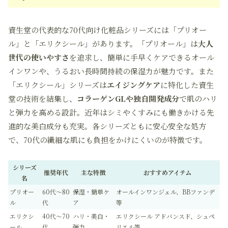
資生堂の代表的な70代向け化粧品シリーズには「プリオー
ル」と「エリクシール」があります。「プリオール」は
大人
世代の使いやすさ
を追求し、簡単に手早くケアできるオール
インワンや、うるおい長時間持続の保湿力が魅力です。また
「エリクシール」シリーズは
エイジングケア
に特化した資生
堂の技術を結集し、
コラーゲンGLや独自開発成分
で肌のハリ
と弾力を高める設計。近年はシミやくすみにも働きかける先
進的な美白成分も充実。各シリーズともに安心安全な処方
で、70代の繊細な肌にも負担をかけにくいのが特徴です。
シリーズ
推奨年代
主な特徴
おすすめアイテム
名
プリオー
60代～80
保湿・簡単ケ
オールインワンジェル、BBファンデ
ル
代
ア
等
エリクシ
40代～70
ハリ・美白・
エリクシール アドバンスド、シュペ
ール
代
弾力
リエル等