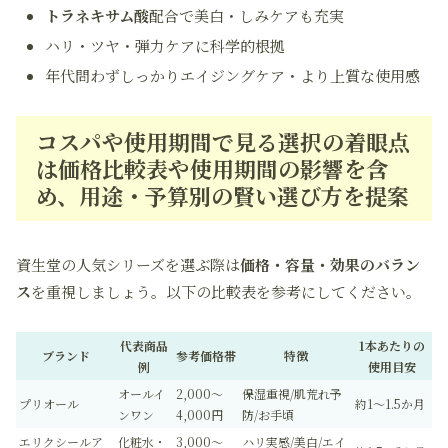
トラネキサム酸
配合で美白・しみケアも充実
ハリ・ツヤ・弾力ケアに科学的根拠
年代問わずしっかりエイジングケア・より上質な使用感
コスパや使用期間で見る選択の着眼点
は価格比較表や使用期間の影響を含
め、用途・予算別の賢い選び方を提案
資生堂の人気シリーズを選ぶ際は
価格・容量・効果のバラン
ス
を重視しましょう。以下の比較表を参考にしてください。
代表商品
1本あたりの
ブランド
参考価格帯
特徴
例
使用目安
オールイ
2,000～
保湿重視/肌荒れ予
プリオール
約1～1.5か月
ンワン
4,000円
防/お手頃
エリクシールア
化粧水・
3,000～
ハリ実感/美白/エイ