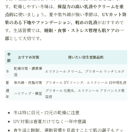
す。乾燥しやすい冬場は、
保湿力の高い乳液やクリームを重
点的に
使いましょう。夏や紫外線が強い季節は、
UVカット効
果のある下地やファンデーション、軽めの乳液
がおすすめで
す。生活習慣では、
睡眠・食事・ストレス管理も肌ケアの一
部
として大切です。
季
おすすめ対策
使いたい資生堂製品例
節
乾燥対策・濃厚保
冬
エリクシール クリーム、プリオール リッチミルク
湿
夏
紫外線・皮脂対策
プリオール UVファンデ、エリクシール 日中用乳液
通
プリオール 化粧水、エリクシール アドバンスド美
ハリアップ・保湿
年
容液
冬は特に目元・口元の乾燥に注意
UV対策は春夏だけでなく一年中意識
食生活と睡眠、運動習慣を見直すことで肌の調子もアッ