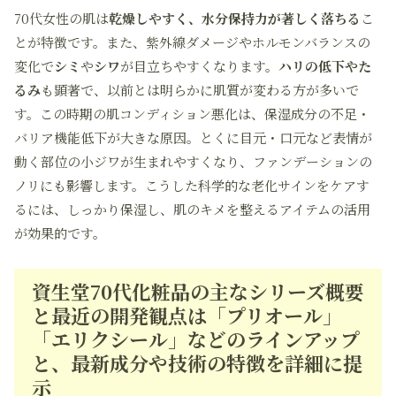
70代女性の肌は
乾燥しやすく、水分保持力が著しく落ちる
こ
とが特徴です。また、紫外線ダメージやホルモンバランスの
変化で
シミ
や
シワ
が目立ちやすくなります。
ハリの低下やた
るみ
も顕著で、以前とは明らかに肌質が変わる方が多いで
す。この時期の肌コンディション悪化は、保湿成分の不足・
バリア機能低下が大きな原因。とくに目元・口元など表情が
動く部位の小ジワが生まれやすくなり、ファンデーションの
ノリにも影響します。こうした科学的な老化サインをケアす
るには、しっかり保湿し、肌のキメを整えるアイテムの活用
が効果的です。
資生堂70代化粧品の主なシリーズ概要
と最近の開発観点は「プリオール」
「エリクシール」などのラインアップ
と、最新成分や技術の特徴を詳細に提
示