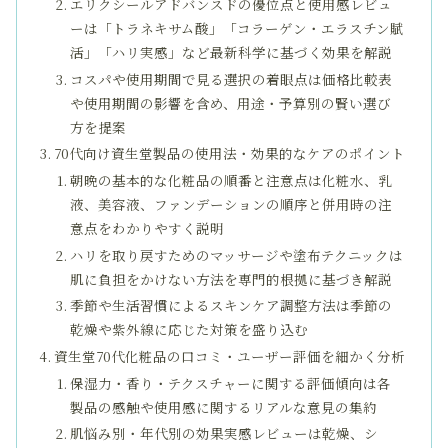
エリクシールアドバンスドの優位点と使用感レビュ
ーは「トラネキサム酸」「コラーゲン・エラスチン賦
活」「ハリ実感」など最新科学に基づく効果を解説
コスパや使用期間で見る選択の着眼点は価格比較表
や使用期間の影響を含め、用途・予算別の賢い選び
方を提案
70代向け資生堂製品の使用法・効果的なケアのポイント
朝晩の基本的な化粧品の順番と注意点は化粧水、乳
液、美容液、ファンデーションの順序と併用時の注
意点をわかりやすく説明
ハリを取り戻すためのマッサージや塗布テクニックは
肌に負担をかけない方法を専門的根拠に基づき解説
季節や生活習慣によるスキンケア調整方法は季節の
乾燥や紫外線に応じた対策を盛り込む
資生堂70代化粧品の口コミ・ユーザー評価を細かく分析
保湿力・香り・テクスチャーに関する評価傾向は各
製品の感触や使用感に関するリアルな意見の集約
肌悩み別・年代別の効果実感レビューは乾燥、シ