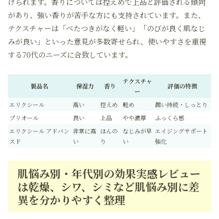
けられます。香りについては控えめで上品と評価される傾向
があり、強い香りが苦手な方にも支持されています。また、
テクスチャーは「べたつきがなく軽い」「のびが良く肌なじ
みが良い」といった意見が多数寄せられ、使いやすさを重視
する70代のニーズに合致しています。
テクスチャ
製品名
保湿力
香り
評価の特徴
ー
エリクシール
高い
控えめ
軽め
潤い持続・しっとり
プリオール
良い
上品
やや濃厚
ふっくら感
エリクシール アドバン
非常に高
ほんの
なじみが早
エイジングサポート
スド
い
り
い
強化
肌悩み別・年代別の効果実感レビュー
は乾燥、シワ、シミなど肌悩み別に差
異を分かりやすく整理