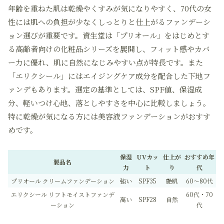
年齢を重ねた肌は乾燥やくすみが気になりやすく、70代の女
性には肌への負担が少なくしっとりと仕上がるファンデーシ
ョン選びが重要です。資生堂は「プリオール」をはじめとす
る高齢者向けの化粧品シリーズを展開し、フィット感やカバ
ー力に優れ、肌に自然になじみやすい点が特長です。また
「エリクシール」にはエイジングケア成分を配合した下地フ
ァンデもあります。選定の基準としては、SPF値、保湿成
分、軽いつけ心地、落としやすさを中心に比較しましょう。
特に乾燥が気になる方には美容液ファンデーションがおすす
めです。
保湿
UVカッ
仕上が
おすすめ年
製品名
力
ト
り
代
プリオール クリームファンデーション
強い
SPF35
艶肌
60〜80代
エリクシール リフトモイストファンデ
60代・70
高い
SPF28
自然
ーション
代