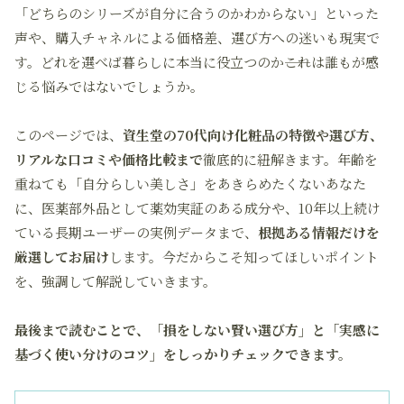
「どちらのシリーズが自分に合うのかわからない」といった
声や、購入チャネルによる価格差、選び方への迷いも現実で
す。
どれを選べば暮らしに本当に役立つのか――
これは誰もが感
じる悩みではないでしょうか。
このページでは、
資生堂の70代向け化粧品の特徴や選び方、
リアルな口コミや価格比較まで
徹底的に紐解きます。
年齢を
重ねても「自分らしい美しさ」をあきらめたくない
あなた
に、医薬部外品として薬効実証のある成分や、10年以上続け
ている長期ユーザーの実例データまで、
根拠ある情報だけを
厳選してお届け
します。今だからこそ知ってほしいポイント
を、強調して解説していきます。
最後まで読むことで、「損をしない賢い選び方」と「実感に
基づく使い分けのコツ」をしっかりチェックできます。