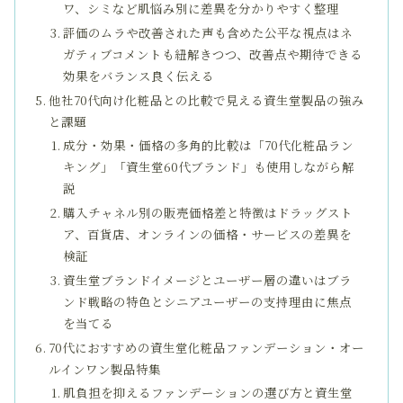
ワ、シミなど肌悩み別に差異を分かりやすく整理
評価のムラや改善された声も含めた公平な視点はネ
ガティブコメントも紐解きつつ、改善点や期待できる
効果をバランス良く伝える
他社70代向け化粧品との比較で見える資生堂製品の強み
と課題
成分・効果・価格の多角的比較は「70代化粧品ラン
キング」「資生堂60代ブランド」も使用しながら解
説
購入チャネル別の販売価格差と特徴はドラッグスト
ア、百貨店、オンラインの価格・サービスの差異を
検証
資生堂ブランドイメージとユーザー層の違いはブラ
ンド戦略の特色とシニアユーザーの支持理由に焦点
を当てる
70代におすすめの資生堂化粧品ファンデーション・オー
ルインワン製品特集
肌負担を抑えるファンデーションの選び方と資生堂