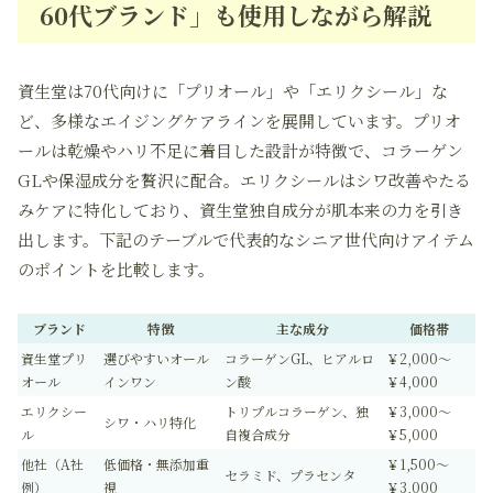
60代ブランド」も使用しながら解説
資生堂は70代向けに「プリオール」や「エリクシール」な
ど、多様なエイジングケアラインを展開しています。プリオ
ールは乾燥やハリ不足に着目した設計が特徴で、
コラーゲン
GL
や
保湿成分
を贅沢に配合。エリクシールはシワ改善やたる
みケアに特化しており、資生堂独自成分が肌本来の力を引き
出します。下記のテーブルで代表的なシニア世代向けアイテム
のポイントを比較します。
ブランド
特徴
主な成分
価格帯
資生堂プリ
選びやすいオール
コラーゲンGL、ヒアルロ
￥2,000～
オール
インワン
ン酸
￥4,000
エリクシー
トリプルコラーゲン、独
￥3,000～
シワ・ハリ特化
ル
自複合成分
￥5,000
他社（A社
低価格・無添加重
￥1,500～
セラミド、プラセンタ
例）
視
￥3,000