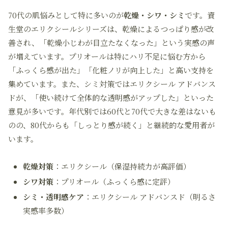
70代の肌悩みとして特に多いのが
乾燥・シワ・シミ
です。資
生堂のエリクシールシリーズは、乾燥によるつっぱり感が改
善され、「乾燥小じわが目立たなくなった」という実感の声
が増えています。プリオールは特にハリ不足に悩む方から
「ふっくら感が出た」「化粧ノリが向上した」と高い支持を
集めています。また、シミ対策ではエリクシール アドバンス
ドが、「使い続けて全体的な透明感がアップした」といった
意見が多いです。年代別では60代と70代で大きな差はないも
のの、80代からも「しっとり感が続く」と継続的な愛用者が
います。
乾燥対策
：エリクシール（保湿持続力が高評価）
シワ対策
：プリオール（ふっくら感に定評）
シミ・透明感ケア
：エリクシール アドバンスド（明るさ
実感率多数）