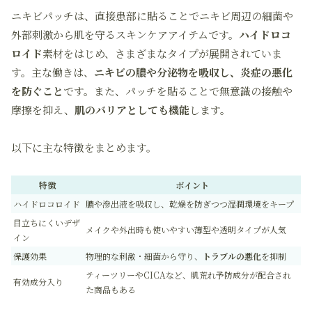
ニキビパッチは、直接患部に貼ることでニキビ周辺の細菌や
外部刺激から肌を守るスキンケアアイテムです。
ハイドロコ
ロイド
素材をはじめ、さまざまなタイプが展開されていま
す。主な働きは、
ニキビの膿や分泌物を吸収し、炎症の悪化
を防ぐこと
です。また、パッチを貼ることで無意識の接触や
摩擦を抑え、
肌のバリアとしても機能
します。
以下に主な特徴をまとめます。
特徴
ポイント
ハイドロコロイド
膿や滲出液を吸収し、乾燥を防ぎつつ湿潤環境をキープ
目立ちにくいデザ
メイクや外出時も使いやすい薄型や透明タイプが人気
イン
保護効果
物理的な刺激・細菌から守り、
トラブルの悪化
を抑制
ティーツリーやCICAなど、肌荒れ予防成分が配合され
有効成分入り
た商品もある