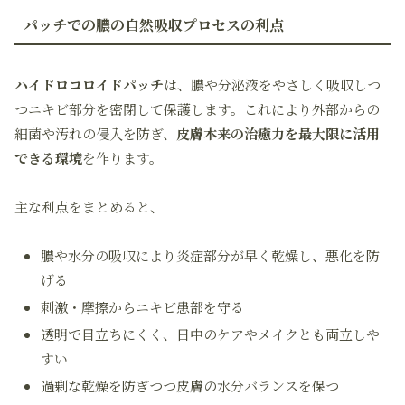
パッチでの膿の自然吸収プロセスの利点
ハイドロコロイドパッチ
は、膿や分泌液をやさしく吸収しつ
つニキビ部分を密閉して保護します。これにより外部からの
細菌や汚れの侵入を防ぎ、
皮膚本来の治癒力を最大限に活用
できる環境
を作ります。
主な利点をまとめると、
膿や水分の吸収により炎症部分が早く乾燥し、悪化を防
げる
刺激・摩擦からニキビ患部を守る
透明で目立ちにくく、日中のケアやメイクとも両立しや
すい
過剰な乾燥を防ぎつつ皮膚の水分バランスを保つ