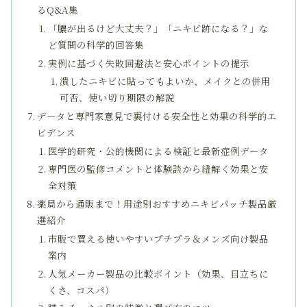
るQ&A集
「膿が出るけど大丈夫？」「ニキビ跡になる？」な
ど質問の科学的回答集
実例に基づく失敗回避法と安心ポイントの提示
潰したニキビに貼ってもよいか、メイクとの併用
可否、使い切り期限の解説
データと専門家意見で裏付ける安全性と効果の科学的エ
ビデンス
医学的研究・公的機関による検証と最新症例データ
専門医の監修コメントと体験談から紐解く効果と安
全対策
薬局から通販まで！用途別おすすめニキビパッチ製品厳
選紹介
市販で買える使いやすいプチプラ＆メンズ向け製品
案内
人気メーカー製品の比較ポイント（効果、目立ちに
くさ、コスパ）