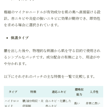
極細のマイクロニードルが有効成分を肌の奥へ直接届ける設
計。赤ニキビや炎症の強いニキビに効果が期待でき、即効性
を求める場合に選択されています。
保護タイプ
膿を出した後や、物理的な刺激から肌を守る目的で使用され
るシンプルなパッチです。成分配合の有無により、用途がや
や分かれます。
以下にそれぞれのパッチの主な特徴を一覧で比較します。
膿吸収
タイプ
特徴
適応ニキビ
入手性
能力
ハイドロコ
膿/油分吸収・炎
白ニキビ・化膿した
高い
非常に良い
ロイド
症抑制
赤ニキビ