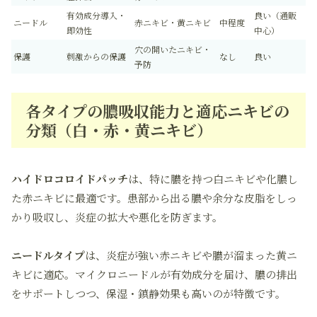
有効成分導入・
良い（通販
ニードル
赤ニキビ・黄ニキビ
中程度
即効性
中心）
穴の開いたニキビ・
保護
刺激からの保護
なし
良い
予防
各タイプの膿吸収能力と適応ニキビの
分類（白・赤・黄ニキビ）
ハイドロコロイドパッチ
は、特に膿を持つ白ニキビや化膿し
た赤ニキビに最適です。患部から出る膿や余分な皮脂をしっ
かり吸収し、炎症の拡大や悪化を防ぎます。
ニードルタイプ
は、炎症が強い赤ニキビや膿が溜まった黄ニ
キビに適応。マイクロニードルが有効成分を届け、膿の排出
をサポートしつつ、保湿・鎮静効果も高いのが特徴です。