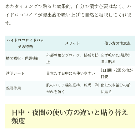
めたタイミングで貼ると効果的。自分で潰す必要はなく、ハ
イドロコロイドが浸出液を吸い上げて自然と吸収してくれま
す。
ハイドロコロイドパッ
メリット
使い方の注意点
チの特徴
外部刺激をブロック、跡残り防
必ず乾いた清潔な
膿の吸収・保護機能
止
肌に貼る
1日1回～2回交換が
透明シート
目立たず日中にも使いやすい
目安
肌のバリア機能維持、乾燥・剥
化粧水や油分の前
保湿作用
がれを防ぐ
に貼る
日中・夜間の使い方の違いと貼り替え
頻度