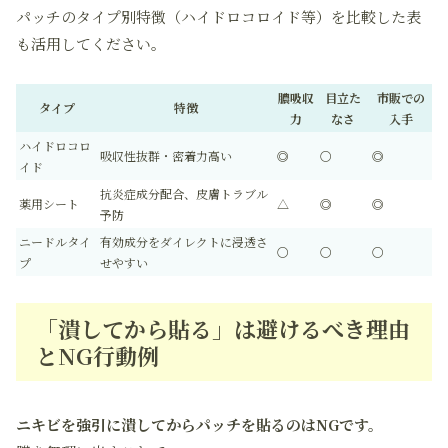
パッチのタイプ別特徴（ハイドロコロイド等）を比較した表
も活用してください。
膿吸収
目立た
市販での
タイプ
特徴
力
なさ
入手
ハイドロコロ
吸収性抜群・密着力高い
◎
〇
◎
イド
抗炎症成分配合、皮膚トラブル
薬用シート
△
◎
◎
予防
ニードルタイ
有効成分をダイレクトに浸透さ
〇
〇
〇
プ
せやすい
「潰してから貼る」は避けるべき理由
とNG行動例
ニキビを強引に潰してからパッチを貼るのはNGです。