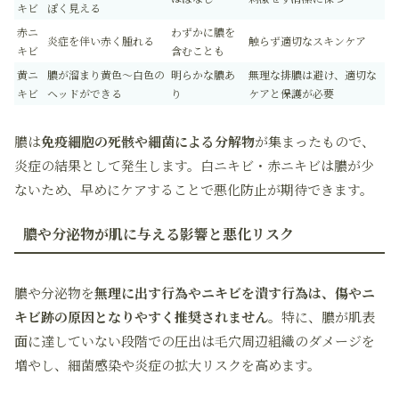
キビ
ぽく見える
赤ニ
わずかに膿を
炎症を伴い赤く腫れる
触らず適切なスキンケア
キビ
含むことも
黄ニ
膿が溜まり黄色〜白色の
明らかな膿あ
無理な排膿は避け、適切な
キビ
ヘッドができる
り
ケアと保護が必要
膿は
免疫細胞の死骸や細菌による分解物
が集まったもので、
炎症の結果として発生します。白ニキビ・赤ニキビは膿が少
ないため、早めにケアすることで悪化防止が期待できます。
膿や分泌物が肌に与える影響と悪化リスク
膿や分泌物を
無理に出す行為やニキビを潰す行為は、傷やニ
キビ跡の原因となりやすく推奨されません
。特に、膿が肌表
面に達していない段階での圧出は毛穴周辺組織のダメージを
増やし、細菌感染や炎症の拡大リスクを高めます。