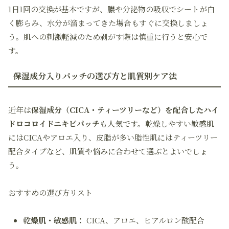
1日1回の交換が基本ですが、膿や分泌物の吸収でシートが白
く膨らみ、水分が溜まってきた場合もすぐに交換しましょ
う。肌への刺激軽減のため剥がす際は慎重に行うと安心で
す。
保湿成分入りパッチの選び方と肌質別ケア法
近年は
保湿成分（CICA・ティーツリーなど）を配合したハイ
ドロコロイドニキビパッチ
も人気です。乾燥しやすい敏感肌
にはCICAやアロエ入り、皮脂が多い脂性肌にはティーツリー
配合タイプなど、肌質や悩みに合わせて選ぶとよいでしょ
う。
おすすめの選び方リスト
乾燥肌・敏感肌：
CICA、アロエ、ヒアルロン酸配合