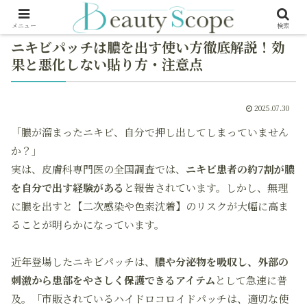
メニュー
検索
ニキビパッチは膿を出す使い方徹底解説！効
果と悪化しない貼り方・注意点
2025.07.30
「膿が溜まったニキビ、自分で押し出してしまっていません
か？」
実は、皮膚科専門医の全国調査では、
ニキビ患者の約7割が膿
を自分で出す経験がある
と報告されています。しかし、無理
に膿を出すと【二次感染や色素沈着】のリスクが大幅に高ま
ることが明らかになっています。
近年登場したニキビパッチは、
膿や分泌物を吸収し、外部の
刺激から患部をやさしく保護できるアイテム
として急速に普
及。「市販されているハイドロコロイドパッチは、適切な使