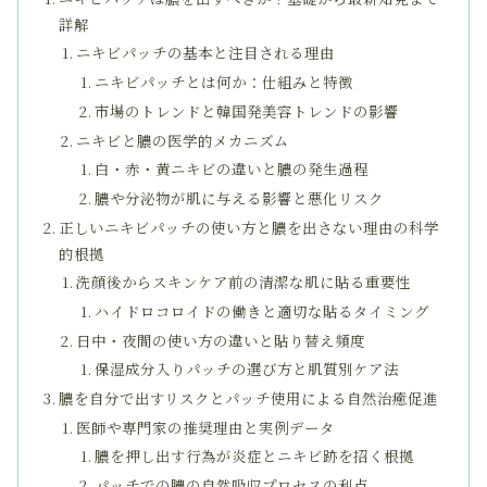
詳解
ニキビパッチの基本と注目される理由
ニキビパッチとは何か：仕組みと特徴
市場のトレンドと韓国発美容トレンドの影響
ニキビと膿の医学的メカニズム
白・赤・黄ニキビの違いと膿の発生過程
膿や分泌物が肌に与える影響と悪化リスク
正しいニキビパッチの使い方と膿を出さない理由の科学
的根拠
洗顔後からスキンケア前の清潔な肌に貼る重要性
ハイドロコロイドの働きと適切な貼るタイミング
日中・夜間の使い方の違いと貼り替え頻度
保湿成分入りパッチの選び方と肌質別ケア法
膿を自分で出すリスクとパッチ使用による自然治癒促進
医師や専門家の推奨理由と実例データ
膿を押し出す行為が炎症とニキビ跡を招く根拠
パッチでの膿の自然吸収プロセスの利点