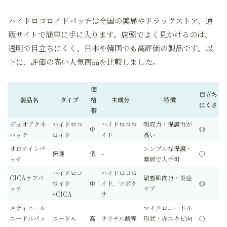
ハイドロコロイドパッチは全国の薬局やドラッグストア、通
販サイトで簡単に手に入ります。店頭でよく見かけるのは、
透明で目立ちにくく、日本や韓国でも高評価の製品です。以
下に、評価の高い人気商品を比較しました。
価
目立ち
製品名
タイプ
格
主成分
特徴
にくさ
帯
デュオアクネ
ハイドロコ
ハイドロコロ
吸収力・保護力が
中
◎
パッチ
ロイド
イド
高い
オロナインパ
シンプルな保護・
保護
低
–
○
ッチ
薬局で入手可
ハイドロコ
ハイドロコロ
CICAケアパ
敏感肌向け・炎症
ロイド
中
イド、ツボク
◎
ッチ
ケア
+CICA
サ
メディヒール
マイクロニードル
ニードルパッ
ニードル
高
サリチル酸等
形状・赤ニキビ向
○