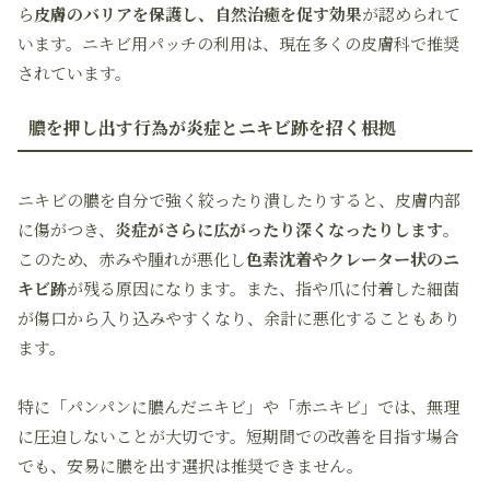
ら
皮膚のバリアを保護し、自然治癒を促す効果
が認められて
います。ニキビ用パッチの利用は、現在多くの皮膚科で推奨
されています。
膿を押し出す行為が炎症とニキビ跡を招く根拠
ニキビの膿を自分で強く絞ったり潰したりすると、皮膚内部
に傷がつき、
炎症がさらに広がったり深くなったりします
。
このため、赤みや腫れが悪化し
色素沈着やクレーター状のニ
キビ跡
が残る原因になります。また、指や爪に付着した細菌
が傷口から入り込みやすくなり、余計に悪化することもあり
ます。
特に「パンパンに膿んだニキビ」や「赤ニキビ」では、無理
に圧迫しないことが大切です。短期間での改善を目指す場合
でも、安易に膿を出す選択は推奨できません。