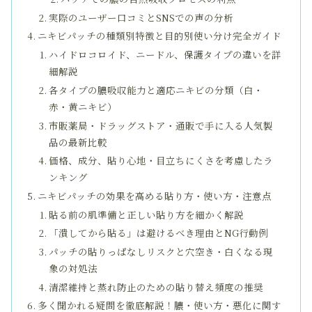
実際のユーザー口コミとSNSでの声の分析
ニキビパッチの種類別特徴と目的別使い分け完全ガイド
ハイドロコロイド、ニードル、保護タイプの違いを詳
細解説
各タイプの膿吸収能力と適応ニキビの分類（白・
赤・黄ニキビ）
市販薬局・ドラッグストア・通販で手に入る人気製
品の最新比較
価格、成分、貼り心地・目立ちにくさを考慮したラ
ンキング
ニキビパッチの効果を高める貼り方・使い方・注意点
貼る前の肌準備と正しい貼り方を細かく解説
「潰してから貼る」は避けるべき理由とNG行動例
パッチの貼りっぱなしリスクと穴空き・白くなる現
象の対処法
清潔維持と蒸れ防止のための貼り替え頻度の推奨
多く聞かれる疑問を徹底解説！膿・使い方・悪化に関す