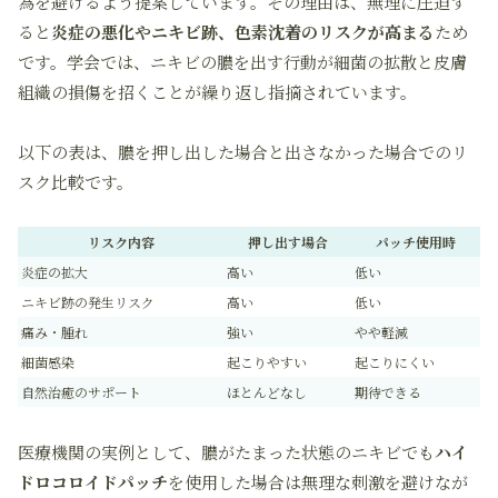
為を避けるよう提案しています。その理由は、無理に圧迫す
ると
炎症の悪化やニキビ跡、色素沈着のリスクが高まる
ため
です。学会では、ニキビの膿を出す行動が細菌の拡散と皮膚
組織の損傷を招くことが繰り返し指摘されています。
以下の表は、膿を押し出した場合と出さなかった場合でのリ
スク比較です。
リスク内容
押し出す場合
パッチ使用時
炎症の拡大
高い
低い
ニキビ跡の発生リスク
高い
低い
痛み・腫れ
強い
やや軽減
細菌感染
起こりやすい
起こりにくい
自然治癒のサポート
ほとんどなし
期待できる
医療機関の実例として、膿がたまった状態のニキビでも
ハイ
ドロコロイドパッチ
を使用した場合は無理な刺激を避けなが