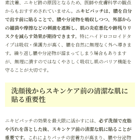
素沈着、ニキビ跡の原因となるため、医師や皮膚科学の観点
からもおすすめされていません。
ニキビパッチは、膿を自分
で出す前に貼ることで、膿や分泌物を吸収しつつ、外部から
の細菌や摩擦などの刺激を遮断し、肌の炎症悪化や跡残りリ
スクを減らす効果が期待できます。
特にハイドロコロイドタ
イプは吸収・保護力が高く、膿を自然に無理なく外へ導きま
す。繰り返し膿や分泌物が溜まってしまう場合もあります
が、無理に潰すのではなくやさしく吸収し肌のバリア機能を
守ることが大切です。
洗顔後からスキンケア前の清潔な肌に
貼る重要性
ニキビパッチの効果を最大限に活かすには、
必ず洗顔で皮脂
や汚れを落とした後、スキンケア前の清潔な肌に貼ることが
重要です。
これによりパッチの密着力が高まり、膿や分泌物