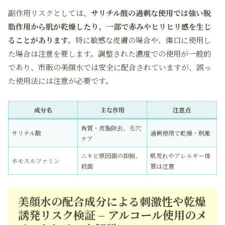
副作用リスクとしては、
サリチル酸の過剰な使用では強い脱
脂作用から肌が乾燥したり、一部で赤みやヒリヒリ感を生じ
ることがあります。
特に敏感な皮膚の場合や、傷口に使用し
た場合は注意を要します。調整された濃度での使用が一般的
であり、市販の美顔水では安全に配合されていますが、誤っ
た使用法には注意が必要です。
成分名
主な作用
注意点
角質・皮脂除去、毛穴
サリチル酸
過剰使用で乾燥・刺激
ケア
ニキビ原因菌の抑制、
肌荒れやアレルギー体
ホモスルファミン
殺菌
質は注意
美顔水の配合成分による刺激性や乾燥
誘発リスク検証 – アルコール使用のメ