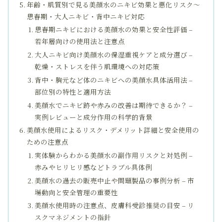
年齢・肌質別で見る美顔水のニキビ効果と悪化リスク～
思春期・大人ニキビ・背中ニキビ対応
思春期ニキビにおける美顔水の効果と安全性評価 –
若年層向けの使用法と注意点
大人ニキビ向け美顔水の保湿重視ケアと成分選び –
乾燥・ストレスを伴う肌環境への対応策
背中・胸元など体のニキビへの美顔水具体活用法 –
部位別の特性と適用方法
美顔水でニキビ跡や赤みの改善は期待できるか？ –
実例レビューと成分作用の科学的背景
美顔水使用によるリスク・デメリット詳細と安全使用の
ための注意点
実体験からわかる美顔水の副作用リスクと対処例 –
赤みやヒリヒリ感などトラブル具体例
美顔水の過去の販売中止や問題製品の事例分析 – 市
場動向と安全管理の重要性
美顔水使用時の注意点、皮膚科受診推奨の目安 – リ
スクマネジメントの指針