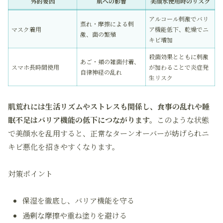
外的要因
肌への影響
美顔水使用時のリスク
アルコール刺激でバリ
蒸れ・摩擦による刺
マスク着用
ア機能低下、乾燥でニ
激、菌の繁殖
キビ増加
殺菌効果とともに刺激
あご・頬の雑菌付着、
スマホ長時間使用
が加わることで炎症発
自律神経の乱れ
生リスク
肌荒れには生活リズムやストレスも関係し、食事の乱れや睡
眠不足はバリア機能の低下につながります。
このような状態
で美顔水を乱用すると、正常なターンオーバーが妨げられニ
キビ悪化を招きやすくなります。
対策ポイント
保湿を徹底し、バリア機能を守る
過剰な摩擦や重ね塗りを避ける