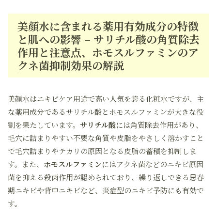
美顔水に含まれる薬用有効成分の特徴
と肌への影響 – サリチル酸の角質除去
作用と注意点、ホモスルファミンのア
クネ菌抑制効果の解説
美顔水はニキビケア用途で高い人気を誇る化粧水ですが、主
な薬用成分であるサリチル酸とホモスルファミンが大きな役
割を果たしています。
サリチル酸
には角質除去作用があり、
毛穴に詰まりやすい不要な角質や皮脂をやさしく溶かすこと
で毛穴詰まりやテカリの原因となる皮脂の蓄積を抑制しま
す。また、
ホモスルファミン
にはアクネ菌などのニキビ原因
菌を抑える殺菌作用が認められており、繰り返しできる思春
期ニキビや背中ニキビなど、炎症型のニキビ予防にも有効で
す。