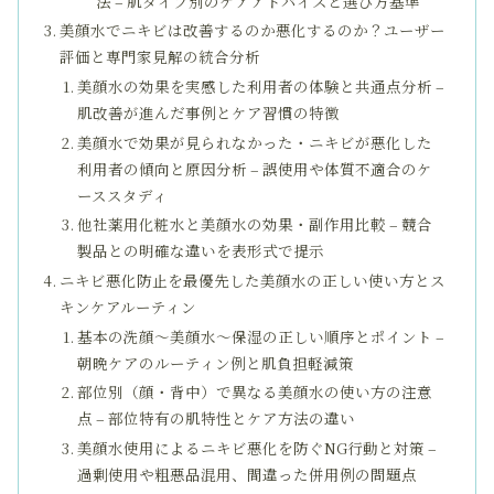
法 – 肌タイプ別のケアアドバイスと選び方基準
美顔水でニキビは改善するのか悪化するのか？ユーザー
評価と専門家見解の統合分析
美顔水の効果を実感した利用者の体験と共通点分析 –
肌改善が進んだ事例とケア習慣の特徴
美顔水で効果が見られなかった・ニキビが悪化した
利用者の傾向と原因分析 – 誤使用や体質不適合のケ
ーススタディ
他社薬用化粧水と美顔水の効果・副作用比較 – 競合
製品との明確な違いを表形式で提示
ニキビ悪化防止を最優先した美顔水の正しい使い方とス
キンケアルーティン
基本の洗顔～美顔水～保湿の正しい順序とポイント –
朝晩ケアのルーティン例と肌負担軽減策
部位別（顔・背中）で異なる美顔水の使い方の注意
点 – 部位特有の肌特性とケア方法の違い
美顔水使用によるニキビ悪化を防ぐNG行動と対策 –
過剰使用や粗悪品混用、間違った併用例の問題点