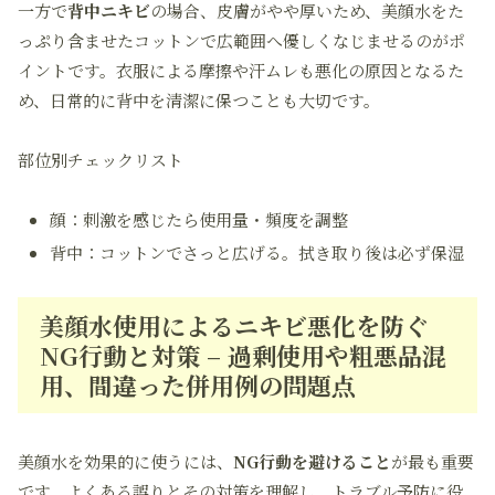
一方で
背中ニキビ
の場合、皮膚がやや厚いため、美顔水をた
っぷり含ませたコットンで広範囲へ優しくなじませるのがポ
イントです。衣服による摩擦や汗ムレも悪化の原因となるた
め、日常的に背中を清潔に保つことも大切です。
部位別チェックリスト
顔：刺激を感じたら使用量・頻度を調整
背中：コットンでさっと広げる。拭き取り後は必ず保湿
美顔水使用によるニキビ悪化を防ぐ
NG行動と対策 – 過剰使用や粗悪品混
用、間違った併用例の問題点
美顔水を効果的に使うには、
NG行動を避けること
が最も重要
です。よくある誤りとその対策を理解し、トラブル予防に役