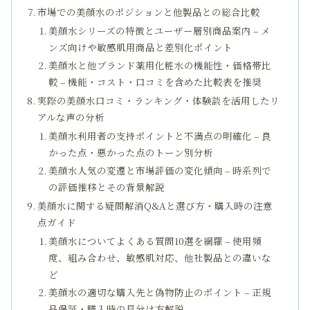
市場での美顔水のポジションと他製品との総合比較
美顔水シリーズの特徴とユーザー層別商品案内 – メ
ンズ向けや敏感肌用商品と差別化ポイント
美顔水と他ブランド薬用化粧水の機能性・価格帯比
較 – 機能・コスト・口コミを含めた比較表を推奨
実際の美顔水口コミ・ランキング・体験談を活用したリ
アルな声の分析
美顔水利用者の支持ポイントと不満点の明確化 – 良
かった点・悪かった点のトーン別分析
美顔水人気の変遷と市場評価の変化傾向 – 時系列で
の評価推移とその背景解説
美顔水に関する疑問解消Q&Aと選び方・購入時の注意
点ガイド
美顔水についてよくある質問10選を網羅 – 使用頻
度、組み合わせ、敏感肌対応、他社製品との違いな
ど
美顔水の適切な購入先と偽物防止のポイント – 正規
品保証・購入時の見分け方解説