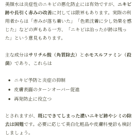
美顔水は炎症性のニキビの悪化防止には有効ですが、
ニキビ
跡や長引く赤みの改善
に対しては限界もあります。実際の利
用者からは「赤みが落ち着いた」「色素沈着に少し効果を感
じた」などの声もある一方、「ニキビは治ったが跡は残っ
た」という意見もあります。
主な成分は
サリチル酸（角質除去）
と
ホモスルファミン（殺
菌）
であり、これらは
ニキビ予防と炎症の抑制
皮膚表面のターンオーバー促進
再発防止に役立つ
とされますが、
既にできてしまった濃いニキビ跡やシミの除
去は困難
です。必要に応じて美白化粧品や皮膚科受診も検討
しましょう。