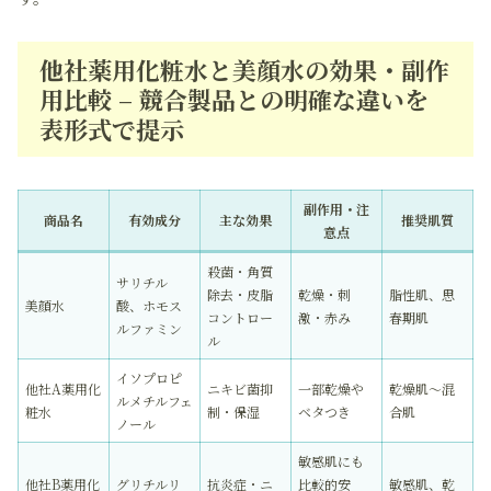
他社薬用化粧水と美顔水の効果・副作
用比較 – 競合製品との明確な違いを
表形式で提示
副作用・注
商品名
有効成分
主な効果
推奨肌質
意点
殺菌・角質
サリチル
除去・皮脂
乾燥・刺
脂性肌、思
美顔水
酸、ホモス
コントロー
激・赤み
春期肌
ルファミン
ル
イソプロピ
他社A薬用化
ニキビ菌抑
一部乾燥や
乾燥肌～混
ルメチルフェ
粧水
制・保湿
ベタつき
合肌
ノール
敏感肌にも
他社B薬用化
グリチルリ
抗炎症・ニ
比較的安
敏感肌、乾