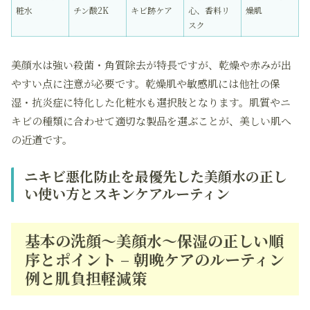
粧水
チン酸2K
キビ跡ケア
心、香料リ
燥肌
スク
美顔水は強い殺菌・角質除去が特長ですが、乾燥や赤みが出
やすい点に注意が必要です。乾燥肌や敏感肌には他社の保
湿・抗炎症に特化した化粧水も選択肢となります。肌質やニ
キビの種類に合わせて適切な製品を選ぶことが、美しい肌へ
の近道です。
ニキビ悪化防止を最優先した美顔水の正し
い使い方とスキンケアルーティン
基本の洗顔～美顔水～保湿の正しい順
序とポイント – 朝晩ケアのルーティン
例と肌負担軽減策