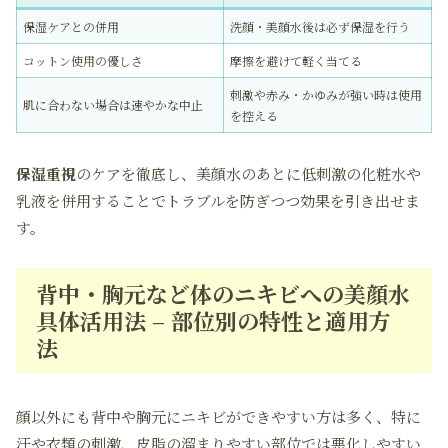
保湿ケアとの併用
洗顔・美顔水後は必ず保湿を行う
コットン使用の優しさ
摩擦を避けて軽く当てる
刺激や赤み・かゆみが強い時は使用
肌に合わない場合は速やかな中止
を控える
保湿重視
のケアを徹底し、美顔水のあとに低刺激の化粧水や
乳液を併用することでトラブルを防ぎつつ効果を引き出せま
す。
背中・胸元など体のニキビへの美顔水
具体活用法 – 部位別の特性と適用方
法
顔以外にも背中や胸元にニキビができやすい方は多く、特に
汗や衣類の刺激、皮脂の溜まりやすい部位では悪化しやすい