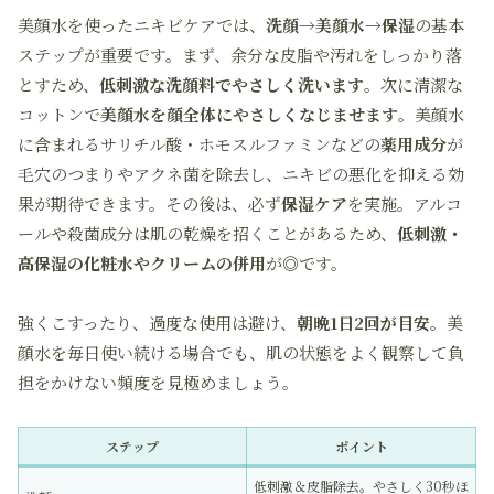
美顔水を使ったニキビケアでは、
洗顔→美顔水→保湿
の基本
ステップが重要です。まず、余分な皮脂や汚れをしっかり落
とすため、
低刺激な洗顔料でやさしく洗います
。次に清潔な
コットンで
美顔水を顔全体にやさしくなじませます
。美顔水
に含まれるサリチル酸・ホモスルファミンなどの
薬用成分
が
毛穴のつまりやアクネ菌を除去し、ニキビの悪化を抑える効
果が期待できます。その後は、必ず
保湿ケア
を実施。アルコ
ールや殺菌成分は肌の乾燥を招くことがあるため、
低刺激・
高保湿の化粧水やクリームの併用
が◎です。
強くこすったり、過度な使用は避け、
朝晩1日2回が目安
。美
顔水を毎日使い続ける場合でも、肌の状態をよく観察して負
担をかけない頻度を見極めましょう。
ステップ
ポイント
低刺激＆皮脂除去。やさしく30秒ほ