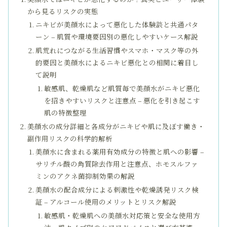
から見るリスクの実態
ニキビが美顔水によって悪化した体験談と共通パタ
ーン – 肌質や環境要因別の悪化しやすいケース解説
肌荒れにつながる生活習慣やスマホ・マスク等の外
的要因と美顔水によるニキビ悪化との相関に着目し
て説明
敏感肌、乾燥肌など肌質毎で美顔水がニキビ悪化
を招きやすいリスクと注意点 – 悪化を引き起こす
肌の特徴整理
美顔水の成分詳細と各成分がニキビや肌に及ぼす働き・
副作用リスクの科学的解析
美顔水に含まれる薬用有効成分の特徴と肌への影響 –
サリチル酸の角質除去作用と注意点、ホモスルファ
ミンのアクネ菌抑制効果の解説
美顔水の配合成分による刺激性や乾燥誘発リスク検
証 – アルコール使用のメリットとリスク解説
敏感肌・乾燥肌への美顔水対応策と安全な使用方