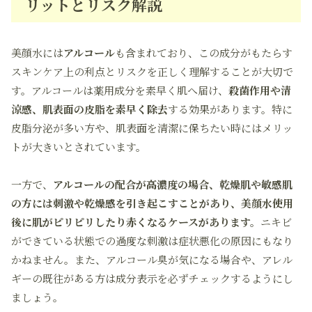
リットとリスク解説
美顔水には
アルコール
も含まれており、この成分がもたらす
スキンケア上の利点とリスクを正しく理解することが大切で
す。アルコールは薬用成分を素早く肌へ届け、
殺菌作用や清
涼感、肌表面の皮脂を素早く除去
する効果があります。特に
皮脂分泌が多い方や、肌表面を清潔に保ちたい時にはメリッ
トが大きいとされています。
一方で、
アルコールの配合が高濃度の場合、乾燥肌や敏感肌
の方には刺激や乾燥感を引き起こすことがあり、美顔水使用
後に肌がピリピリしたり赤くなるケースがあります。
ニキビ
ができている状態での過度な刺激は症状悪化の原因にもなり
かねません。また、アルコール臭が気になる場合や、アレル
ギーの既往がある方は成分表示を必ずチェックするようにし
ましょう。