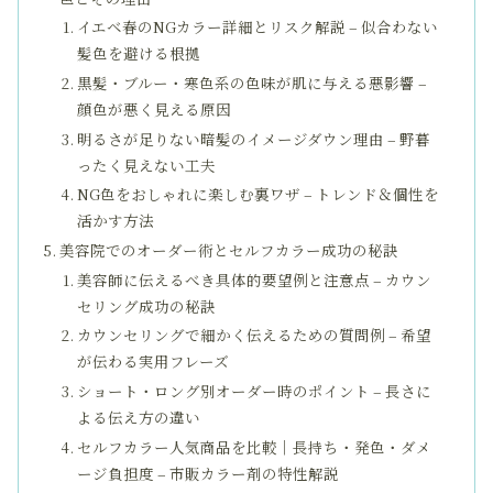
イエベ春のNGカラー詳細とリスク解説 – 似合わない
髪色を避ける根拠
黒髪・ブルー・寒色系の色味が肌に与える悪影響 –
顔色が悪く見える原因
明るさが足りない暗髪のイメージダウン理由 – 野暮
ったく見えない工夫
NG色をおしゃれに楽しむ裏ワザ – トレンド＆個性を
活かす方法
美容院でのオーダー術とセルフカラー成功の秘訣
美容師に伝えるべき具体的要望例と注意点 – カウン
セリング成功の秘訣
カウンセリングで細かく伝えるための質問例 – 希望
が伝わる実用フレーズ
ショート・ロング別オーダー時のポイント – 長さに
よる伝え方の違い
セルフカラー人気商品を比較｜長持ち・発色・ダメ
ージ負担度 – 市販カラー剤の特性解説