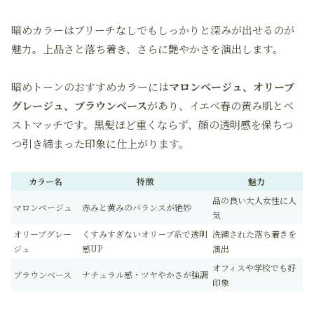
暗めカラーはブリーチなしでもしっかりと深みが出せるのが
魅力。上品さと落ち着き、さらに艶やかさを演出します。
暗めトーンのおすすめカラーには
マロンベージュ、オリーブ
グレージュ、ブラウンベース
があり、イエベ春の黄み肌とベ
ストマッチです。黒髪ほど重くならず、顔の透明感を保ちつ
つ引き締まった印象に仕上がります。
カラー名
特徴
魅力
品の良い大人女性に人
マロンベージュ
赤みと黄みのバランスが絶妙
気
オリーブグレー
くすみすぎないオリーブ系で透明
洗練された落ち着きを
ジュ
感UP
演出
オフィスや学校でも好
ブラウンベース
ナチュラル感・ツヤやかさが強調
印象