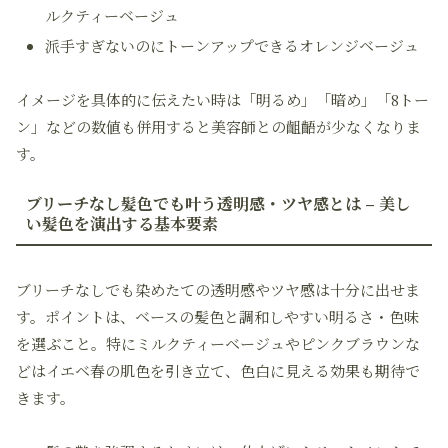
ルクティーベージュ
派手すぎないのにトーンアップできるオレンジベージュ
イメージを具体的に伝えたい時は「明るめ」「暗め」「8トー
ン」などの数値も併用すると美容師との齟齬が少なくなりま
す。
ブリーチなし髪色でも叶う透明感・ツヤ感とは – 美し
い髪色を演出する基本要素
ブリーチなしでも染めたての透明感やツヤ感は十分に出せま
す。ポイントは、ベースの髪色と調和しやすい明るさ・色味
を選ぶこと。特に
ミルクティーベージュ
や
ピンクブラウン
な
どはイエベ春の肌色を引き立て、色白に見える効果も期待で
きます。