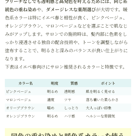
ブリーチなしでも透明感と高発色を叶えるためには、同じ系
統色の重ね染め
や、
ダメージレスな薬剤選び
が大切です。暖
色系カラーは特にイエベ春と相性が良く、ピンクベージュ、
オレンジブラウン、マロンベージュなどを選ぶことで肌なじ
みがアップします。サロンでの施術時は、髪内部に色素をし
っかり浸透させる独自の配合技術や、トーンを調整しながら
塗布することで、明るさと深みのバランスが良い仕上がりに
なります。
下表はイエベ春向けにサロン推奨されるカラーと特徴です。
カラー名
明度
質感
ポイント
ピンクベージュ
明るめ
透明感
肌を明るく見せる
マロンベージュ
適度
ツヤ
落ち着いた柔らかさ
オリーブブラウン
暗め
しっとり
大人っぽい印象
オレンジブラウン
明るめ
ハリ感
ヘルシーな雰囲気
同色の重ね染めと暖色系カラーを使う