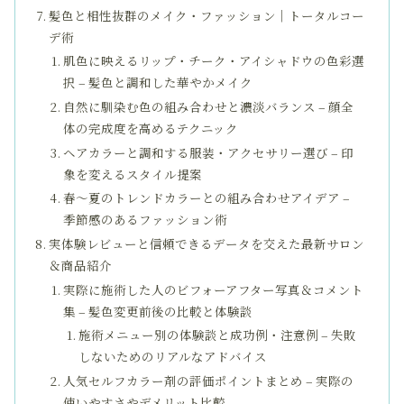
髪色と相性抜群のメイク・ファッション｜トータルコー
デ術
肌色に映えるリップ・チーク・アイシャドウの色彩選
択 – 髪色と調和した華やかメイク
自然に馴染む色の組み合わせと濃淡バランス – 顔全
体の完成度を高めるテクニック
ヘアカラーと調和する服装・アクセサリー選び – 印
象を変えるスタイル提案
春〜夏のトレンドカラーとの組み合わせアイデア –
季節感のあるファッション術
実体験レビューと信頼できるデータを交えた最新サロン
＆商品紹介
実際に施術した人のビフォーアフター写真＆コメント
集 – 髪色変更前後の比較と体験談
施術メニュー別の体験談と成功例・注意例 – 失敗
しないためのリアルなアドバイス
人気セルフカラー剤の評価ポイントまとめ – 実際の
使いやすさやデメリット比較