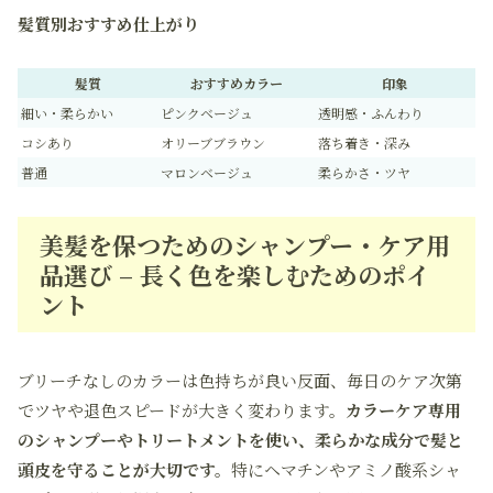
髪質別おすすめ仕上がり
髪質
おすすめカラー
印象
細い・柔らかい
ピンクベージュ
透明感・ふんわり
コシあり
オリーブブラウン
落ち着き・深み
普通
マロンベージュ
柔らかさ・ツヤ
美髪を保つためのシャンプー・ケア用
品選び – 長く色を楽しむためのポイ
ント
ブリーチなしのカラーは色持ちが良い反面、毎日のケア次第
でツヤや退色スピードが大きく変わります。
カラーケア専用
のシャンプーやトリートメントを使い、柔らかな成分で髪と
頭皮を守ることが大切です。
特にヘマチンやアミノ酸系シャ