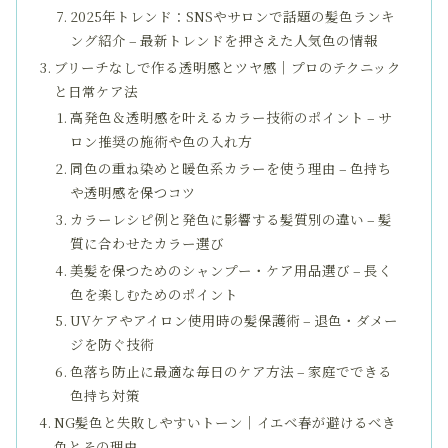
2025年トレンド：SNSやサロンで話題の髪色ランキ
ング紹介 – 最新トレンドを押さえた人気色の情報
ブリーチなしで作る透明感とツヤ感｜プロのテクニック
と日常ケア法
高発色＆透明感を叶えるカラー技術のポイント – サ
ロン推奨の施術や色の入れ方
同色の重ね染めと暖色系カラーを使う理由 – 色持ち
や透明感を保つコツ
カラーレシピ例と発色に影響する髪質別の違い – 髪
質に合わせたカラー選び
美髪を保つためのシャンプー・ケア用品選び – 長く
色を楽しむためのポイント
UVケアやアイロン使用時の髪保護術 – 退色・ダメー
ジを防ぐ技術
色落ち防止に最適な毎日のケア方法 – 家庭でできる
色持ち対策
NG髪色と失敗しやすいトーン｜イエベ春が避けるべき
色とその理由