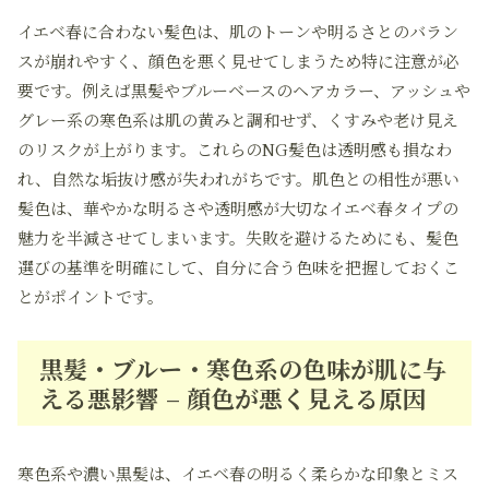
イエベ春に合わない髪色は、肌のトーンや明るさとのバラン
スが崩れやすく、顔色を悪く見せてしまうため特に注意が必
要です。例えば黒髪やブルーベースのヘアカラー、アッシュや
グレー系の寒色系は肌の黄みと調和せず、くすみや老け見え
のリスクが上がります。これらのNG髪色は透明感も損なわ
れ、自然な垢抜け感が失われがちです。肌色との相性が悪い
髪色は、華やかな明るさや透明感が大切なイエベ春タイプの
魅力を半減させてしまいます。失敗を避けるためにも、髪色
選びの基準を明確にして、自分に合う色味を把握しておくこ
とがポイントです。
黒髪・ブルー・寒色系の色味が肌に与
える悪影響 – 顔色が悪く見える原因
寒色系や濃い黒髪は、イエベ春の明るく柔らかな印象とミス