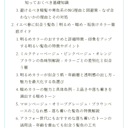
知っておくべき基礎知識
避けるべき暗髪や寒色系のNG理由と回避策 – なぜ合
わないかの理由とその対処
イエベ春に似合う髪色｜明るめ・暗め・垢抜けカラー徹
底ガイド
明るめカラーのおすすめと詳細特徴 – 印象をアップ
する明るい髪色の特徴やポイント
ミルクティーベージュ・ピンクベージュ・オレンジ
ブラウンの色味別解説 – カラーごとの差別化と似合
う層
明るめカラーが似合う肌・年齢層と透明感の出し方 –
魅力を最大化する色選び
暗めカラーの魅力と具体色例 – 上品さや落ち着きを
演出する暗めトーン
マロンベージュ・オリーブグレージュ・ブラウンベ
ースのこなれ感 – 落ち着いた髪色の特徴解説
アラフォー世代にもおすすめな落ち着いたトーンの
活用法 – 年齢を重ねても似合う髪色の工夫