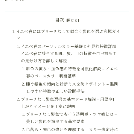
目次
イエベ春にはブリーチなしで似合う髪色を選ぶ究極ガイ
ド
イエベ春のパーソナルカラー基礎と外見的特徴詳細 –
イエベ春に該当する肌、髪、目の特徴や自己診断で
の見分け方を詳しく解説
肌色の黄み・血色感の特徴を可視化解説 – イエベ
春のベースカラー判断基準
瞳や髪色の傾向と診断ミスを防ぐポイント – 混同
しやすい特徴や正しい診断手法
ブリーチなし髪色選択の基本ワード解説 – 用語や仕
上がりイメージを丁寧に説明
ブリーチなし髪色でも叶う透明感・ツヤ感とは –
美しい髪色を演出する基本要素
色落ち・発色の違いを理解する – カラー選定時に