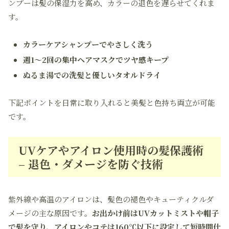
ンプーは髪の保湿力を高め、カラーの退色を遅らせてくれま
す。
カラーケアシャンプーでやさしく洗う
週1～2回の集中ヘアマスクでツヤ感キープ
ぬるま湯での洗髪と優しいタオルドライ
下記ポイントを日常に取り入れると美髪と色持ち両立が可能
です。
UVケアやアイロン使用時の髪保護術
– 退色・ダメージを防ぐ技術
紫外線や高温のアイロンは、髪色の褪色やキューティクルダ
メージの主な原因です。
お出かけ前はUVカットミストや帽子
で髪を守り、アイロンやコテは160℃以下に設定して短時間仕