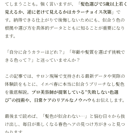
てしまうことも。強く言いますが、
「髪色選びで5歳以上若く
見えるか、逆に老けて見えるかはカラーチョイス次第」
で
す。納得できる仕上がりで後悔しないためにも、似合う色の
根拠や選び方を具体的データとともに知ることが重要になり
ます。
「自分に合うカラーはどれ？」「年齢や髪質を選ばず挑戦で
きる色って？」と迷っていませんか？
この記事では、サロン現場で支持される最新データや実際の
体験談をもとに、イエベ春に本当に似合うブリーチなし髪色
を徹底解説。
プロ美容師が提案している“失敗しない色選
び”の技術や、日常ケアのリアルなノウハウ
もお伝えします。
最後まで読めば、「髪色が似合わない…」と悩む日々から抜
け出し、毎日が楽しくなる春色ヘアの見つけ方がきっと見つ
かります。