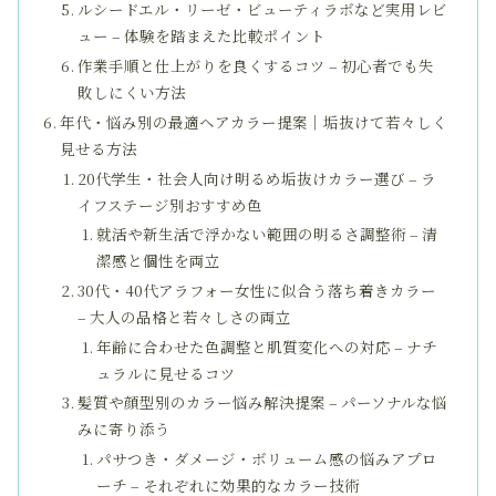
ルシードエル・リーゼ・ビューティラボなど実用レビ
ュー – 体験を踏まえた比較ポイント
作業手順と仕上がりを良くするコツ – 初心者でも失
敗しにくい方法
年代・悩み別の最適ヘアカラー提案｜垢抜けて若々しく
見せる方法
20代学生・社会人向け明るめ垢抜けカラー選び – ラ
イフステージ別おすすめ色
就活や新生活で浮かない範囲の明るさ調整術 – 清
潔感と個性を両立
30代・40代アラフォー女性に似合う落ち着きカラー
– 大人の品格と若々しさの両立
年齢に合わせた色調整と肌質変化への対応 – ナチ
ュラルに見せるコツ
髪質や顔型別のカラー悩み解決提案 – パーソナルな悩
みに寄り添う
パサつき・ダメージ・ボリューム感の悩みアプロ
ーチ – それぞれに効果的なカラー技術