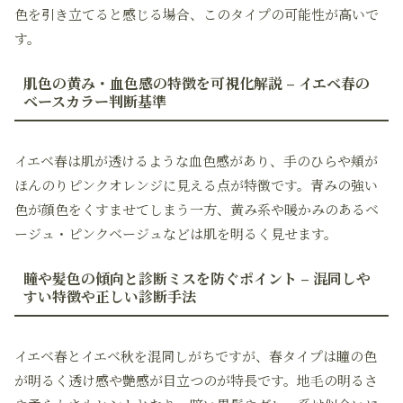
色を引き立てると感じる場合、このタイプの可能性が高いで
す。
肌色の黄み・血色感の特徴を可視化解説 – イエベ春の
ベースカラー判断基準
イエベ春は肌が透けるような血色感があり、手のひらや頬が
ほんのりピンクオレンジに見える点が特徴です。青みの強い
色が顔色をくすませてしまう一方、黄み系や暖かみのあるベ
ージュ・ピンクベージュなどは肌を明るく見せます。
瞳や髪色の傾向と診断ミスを防ぐポイント – 混同しや
すい特徴や正しい診断手法
イエベ春とイエベ秋を混同しがちですが、春タイプは瞳の色
が明るく透け感や艶感が目立つのが特長です。地毛の明るさ