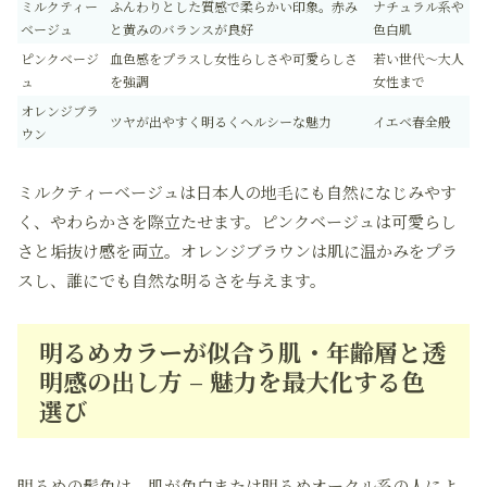
ミルクティー
ふんわりとした質感で柔らかい印象。赤み
ナチュラル系や
ベージュ
と黄みのバランスが良好
色白肌
ピンクベージ
血色感をプラスし女性らしさや可愛らしさ
若い世代～大人
ュ
を強調
女性まで
オレンジブラ
ツヤが出やすく明るくヘルシーな魅力
イエベ春全般
ウン
ミルクティーベージュは日本人の地毛にも自然になじみやす
く、やわらかさを際立たせます。ピンクベージュは可愛らし
さと垢抜け感を両立。オレンジブラウンは肌に温かみをプラ
スし、誰にでも自然な明るさを与えます。
明るめカラーが似合う肌・年齢層と透
明感の出し方 – 魅力を最大化する色
選び
明るめの髪色は、肌が色白または明るめオークル系の人によ