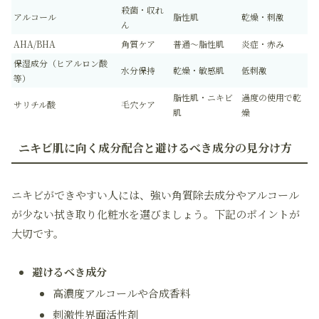
殺菌・収れ
アルコール
脂性肌
乾燥・刺激
ん
AHA/BHA
角質ケア
普通～脂性肌
炎症・赤み
保湿成分（ヒアルロン酸
水分保持
乾燥・敏感肌
低刺激
等）
脂性肌・ニキビ
過度の使用で乾
サリチル酸
毛穴ケア
肌
燥
ニキビ肌に向く成分配合と避けるべき成分の見分け方
ニキビができやすい人には、強い角質除去成分やアルコール
が少ない拭き取り化粧水を選びましょう。下記のポイントが
大切です。
避けるべき成分
高濃度アルコールや合成香料
刺激性界面活性剤