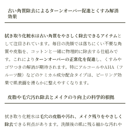
古い角質除去によるターンオーバー促進とくすみ解消
効果
拭き取り化粧水は古い角質をやさしく除去できるアイテム
と
して注目されています。毎日の洗顔では落ちにくい不要な角
質や皮脂を、コットンと一緒に物理的に除去する仕組みで
す。これにより
ターンオーバーの正常化を促進
し、くすみや
ゴワつきの解消が期待されます。特にアルコールやAHA（フ
ルーツ酸）などのケミカル成分配合タイプは、ピーリング効
果で肌表面を滑らかに整えやすくなります。
皮脂や毛穴汚れ除去とメイクのり向上の科学的根拠
拭き取り化粧水は
毛穴の皮脂や汚れ、メイク残りをやさしく
除去
できる利点があります。洗顔後の肌に残る細かな汚れや