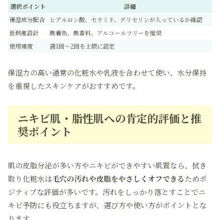
選択ポイント
詳細
保湿成分配合
ヒアルロン酸、セラミド、グリセリンが入っているか確認
低刺激設計
無着色、無香料、アルコールフリーを推奨
使用頻度
週1回〜2回を上限に設定
保湿力の高い通常の化粧水や乳液を合わせて使い、水分保持
を重視したスキンケアがおすすめです。
ニキビ肌・脂性肌への肯定的評価と推
奨ポイント
肌の皮脂分泌が多い方やニキビができやすい肌質なら、拭き
取り化粧水は
毛穴の汚れや皮脂をやさしくオフできる
ためポ
ジティブな評価が多いです。汚れをしっかり落とすことでニ
キビ予防にも役立ちますが、選び方や使い方がポイントとな
ります。