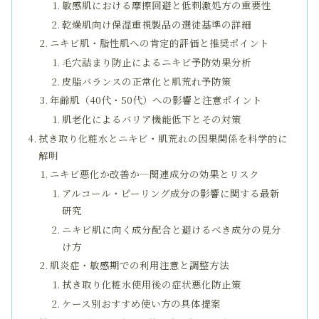
敏感肌における摩擦回避と低刺激処方の重要性
乾燥肌向け保湿重視製品の選徒基準の詳細
ニキビ肌・脂性肌への肯定的評価と推奨ポイント
毛穴詰まり防止によるニキビ予防効果分析
皮脂バランスの正常化と肌荒れ予防策
年齢肌（40代・50代）への影響と注意ポイント
肌老化によるバリア機能低下とその対策
拭き取り化粧水とニキビ・肌荒れの因果関係を科学的に
解明
ニキビ悪化か改善か―関連成分の効果とリスク
アルコール・ピーリング成分の影響に関する最新
研究
ニキビ肌に向く成分配合と避けるべき成分の見分
け方
肌炎症・敏感期での利用注意と調整方法
拭き取り化粧水使用後の症状悪化防止策
ケース別おすすめ使い方の具体提案