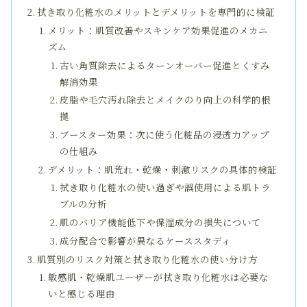
拭き取り化粧水のメリットとデメリットを専門的に検証
メリット：肌質改善やスキンケア効果促進のメカニ
ズム
古い角質除去によるターンオーバー促進とくすみ
解消効果
皮脂や毛穴汚れ除去とメイクのり向上の科学的根
拠
ブースター効果：次に使う化粧品の浸透力アップ
の仕組み
デメリット：肌荒れ・乾燥・刺激リスクの具体的検証
拭き取り化粧水の使い過ぎや誤使用による肌トラ
ブルの分析
肌のバリア機能低下や保湿成分の損失について
成分配合で影響が異なるケーススタディ
肌質別のリスク対策と拭き取り化粧水の使い分け方
敏感肌・乾燥肌ユーザーが拭き取り化粧水は必要な
いと感じる理由