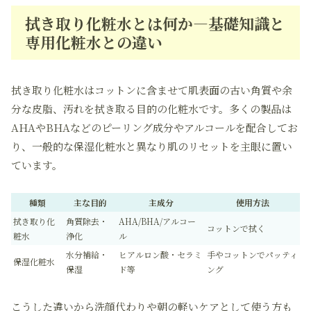
拭き取り化粧水とは何か―基礎知識と
専用化粧水との違い
拭き取り化粧水はコットンに含ませて肌表面の古い角質や余
分な皮脂、汚れを拭き取る目的の化粧水です。多くの製品は
AHAやBHAなどのピーリング成分やアルコールを配合してお
り、一般的な保湿化粧水と異なり肌のリセットを主眼に置い
ています。
種類
主な目的
主成分
使用方法
拭き取り化
角質除去・
AHA/BHA/アルコー
コットンで拭く
粧水
浄化
ル
水分補給・
ヒアルロン酸・セラミ
手やコットンでパッティ
保湿化粧水
保湿
ド等
ング
こうした違いから洗顔代わりや朝の軽いケアとして使う方も