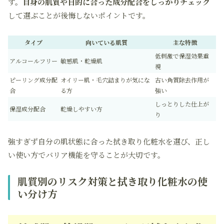
す。
自身の肌質や目的に合った成分配合をしっかりチェック
して選ぶことが後悔しないポイントです。
タイプ
向いている肌質
主な特徴
低刺激で保湿効果重
アルコールフリー
敏感肌・乾燥肌
視
ピーリング成分配
オイリー肌・毛穴詰まりが気にな
古い角質除去作用が
合
る方
強い
しっとりした仕上が
保湿成分配合
乾燥しやすい方
り
強すぎず自分の肌状態に合った拭き取り化粧水を選び、正し
い使い方でバリア機能を守ることが大切です。
肌質別のリスク対策と拭き取り化粧水の使
い分け方