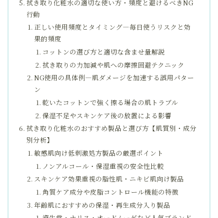
拭き取り化粧水の適切な使い方・頻度と避けるべきNG
行動
正しい使用頻度とタイミング―毎日使うリスクと効
果的頻度
コットンの選び方と適切な含ませ量解説
拭き取りの力加減や肌への摩擦回避テクニック
NG使用の具体例―肌ダメージを加速する誤用パター
ン
乾いたコットンで強く擦る場合の肌トラブル
保湿不足やスキンケア後の放置による影響
拭き取り化粧水のおすすめ製品と選び方【肌質別・成分
別分析】
敏感肌向け低刺激処方製品の厳選ポイント
ノンアルコール・保湿重視の安全性比較
スキンケア効果重視の脂性肌・ニキビ肌向け製品
角質ケア成分や皮脂コントロール機能の特徴
年齢肌におすすめの保湿・再生成分入り製品
資生堂・ナリス・オードムーゲなど人気ブランド