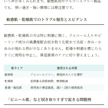
いう声が多くみられます。敏感肌用やアルコールフリー製品
でも、使い過ぎ・強い摩擦には要注意です。
敏感肌・乾燥肌でのトラブル報告とエビデンス
敏感肌・乾燥肌の方は特に刺激に弱く、アルコール入りやピ
ーリング成分の高濃度配合拭き取り化粧水で炎症・赤み・か
ゆみが現れる例が少なくありません。乾燥や刺激を感じたら
すぐに使用を中止し、保湿重視のケアに切り替えましょう。
肌タイプ
推奨される対策
敏感肌
アルコールフリー、保湿成分入りを選択
乾燥肌
低刺激＆回数制限、摩擦軽減
普通～脂性肌
使用後の保湿徹底、週1～2回の頻度推奨
「ビニール肌」など拭き取りすぎで起きる問題例