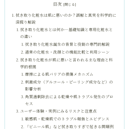
目次
拭き取り化粧水は肌に悪いのか？誤解と真実を科学的に
深掘り解説
拭き取り化粧水とは何か―基礎知識と専用化粧水と
の違い
拭き取り化粧水誕生の背景と役割の専門的解説
通常の化粧水・洗顔との機能比較と利用シーン
拭き取り化粧水が肌に悪いと言われる主な理由と科
学的根拠
摩擦による肌バリアの損傷メカニズム
刺激成分（アルコール・ピーリング成分など）の
影響分析
角質過剰除去による乾燥や肌トラブル発生のプロ
セス
ユーザー体験・実例にみるリスクと注意点
敏感肌・乾燥肌でのトラブル報告とエビデンス
「ビニール肌」など拭き取りすぎで起きる問題例