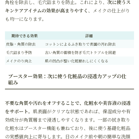
角栓を除去し、毛穴詰まりを防止。これにより、
次に使うス
キンケアアイテムの効果が高まりやすく
、メイクの仕上がり
も均一になります。
期待できる効果
詳細
皮脂・角質の除去
コットンによるふき取りで表面の汚れ除去
毛穴詰まり予防
古い角質の蓄積を防ぎ毛穴トラブルを回避
メイクのり向上
肌の凹凸が整い化粧崩れしにくくなる
ブースター効果：次に使う化粧品の浸透力アップの仕
組み
不要な角質や汚れをオフすることで、化粧水や美容液の浸透
をサポート
。肌表面がクリアな状態であれば、保湿成分や有
効成分が角質層まで浸透しやすくなります。一部の拭き取り
化粧水はブースター機能も兼ねており、後に使う基礎化粧品
の実感値向上に寄与します。日のメイク前や朝の簡単な洗顔