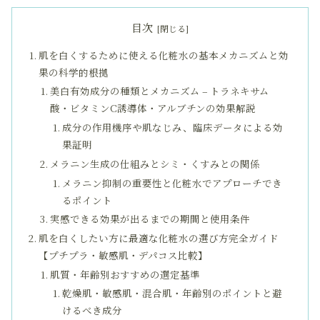
目次
肌を白くするために使える化粧水の基本メカニズムと効
果の科学的根拠
美白有効成分の種類とメカニズム – トラネキサム
酸・ビタミンC誘導体・アルブチンの効果解説
成分の作用機序や肌なじみ、臨床データによる効
果証明
メラニン生成の仕組みとシミ・くすみとの関係
メラニン抑制の重要性と化粧水でアプローチでき
るポイント
実感できる効果が出るまでの期間と使用条件
肌を白くしたい方に最適な化粧水の選び方完全ガイド
【プチプラ・敏感肌・デパコス比較】
肌質・年齢別おすすめの選定基準
乾燥肌・敏感肌・混合肌・年齢別のポイントと避
けるべき成分