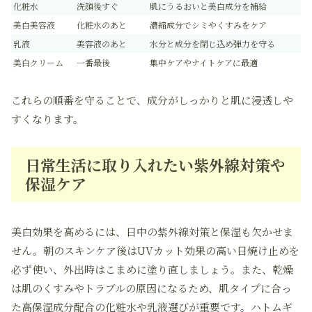
化粧水
洗顔後すぐ
肌にうるおいと美白成分を補給
美白美容液
化粧水のあと
濃縮成分でシミやくすみをケア
乳液
美容液のあと
水分と成分を閉じ込め弾力を守る
美白クリーム
一番最後
集中ケアやナイトケアに最適
これらの順番を守ることで、成分がしっかりと肌に浸透しや
すくなります。
日常生活に取り入れたい紫外線対策や
保湿ケア
美白効果を高めるには、日中の紫外線対策と保湿も欠かせま
せん。朝のスキンケア後はUVカット効果の高い日焼け止めを
必ず使い、外出時はこまめに塗り直しましょう。また、乾燥
は肌のくすみやトラブルの原因になるため、肌タイプに合っ
た高保湿成分配合の化粧水や乳液選びが重要です。ハトムギ