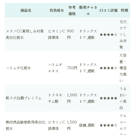
参考
販売チャネ
商品名
有効成分
口コミ評価
特徴
価格
ル
毛穴
ケア
メラノCC薬用しみ対策
ビタミンC
900
ドラッグス
★★★★☆
＋し
美白化粧水
誘導体
円
トア,通販
み対
策
大容
量・
ハトムギ
ドラッグス
ハトムギ化粧水
750円
★★★★☆
保湿
エキス
トア,通販
力高
い
うる
トラネキ
1,000
ドラッグス
おい
肌ラボ白潤プレミアム
★★★★★
サム酸
円
トア,通販
＋美
白
アル
無印良品敏感肌用美白化
ビタミンC
1,500
コー
店舗,通販
★★★★☆
粧水
誘導体
円
ルフ
リー