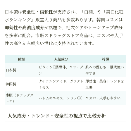
日本製は
安全性・信頼性
が支持され、「白潤」や「美白化粧
水ランキング」殿堂入り商品も多数あります。韓国コスメは
即効性や高濃度成分
が話題で、毛穴ケアやトーンアップ成分
を多彩に配合。市販のドラッグストア商品は、コスパや入手
性の高さから幅広い世代に支持されています。
種類
人気成分
特徴
ビタミンC誘導体、コラーゲ
肌への優しさ・継続使い
日本製
ン
やすさ
ナイアシンアミド、ガラクト
即効性・美容トレンドを
韓国製
ミセス
反映
市販（ドラッグス
ハトムギエキス、メラノCC
コスパ・入手しやすい
トア）
人気成分・トレンド・安全性の視点で比較分析