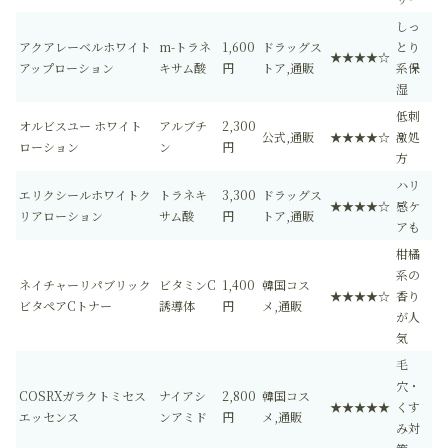
しっ
アクアレーベルホワイト
m-トラネ
1,600
ドラッグス
とり
★★★★☆
アップローション
キサム酸
円
トア,通販
系保
湿
低刺
オルビスユー ホワイト
アルブチ
2,300
公式,通販
★★★★☆
激処
ローション
ン
円
方
ハリ
エリクシールホワイトク
トラネキ
3,300
ドラッグス
★★★★☆
感ケ
リアローション
サム酸
円
トア,通販
アも
柑橘
系の
ネイチャーリパブリック
ビタミンC
1,400
韓国コス
★★★★☆
香り
ビタペアCトナー
誘導体
円
メ,通販
が人
気
毛
穴・
COSRXガラクトミセス
ナイアシ
2,800
韓国コス
★★★★★
くす
エッセンス
ンアミド
円
メ,通販
み対