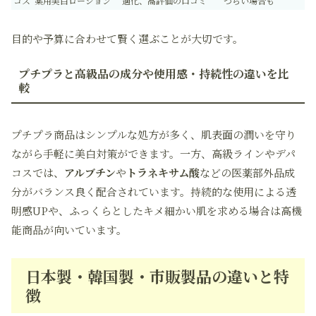
コス
薬用美白ローション
適化、高評価の口コミ
づらい場合も
目的や予算に合わせて賢く選ぶことが大切です。
プチプラと高級品の成分や使用感・持続性の違いを比
較
プチプラ商品はシンプルな処方が多く、肌表面の潤いを守り
ながら手軽に美白対策ができます。一方、高級ラインやデパ
コスでは、
アルブチン
や
トラネキサム酸
などの医薬部外品成
分がバランス良く配合されています。持続的な使用による透
明感UPや、ふっくらとしたキメ細かい肌を求める場合は高機
能商品が向いています。
日本製・韓国製・市販製品の違いと特
徴