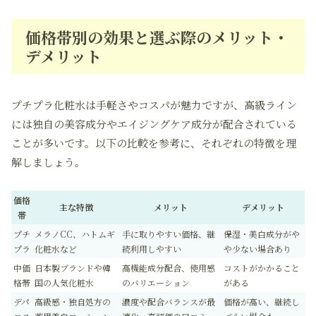
価格帯別の効果と選ぶ際のメリット・
デメリット
プチプラ化粧水は手軽さやコスパが魅力ですが、高級ライン
には独自の美容成分やエイジングケア成分が配合されている
ことが多いです。以下の比較を参考に、それぞれの特徴を理
解しましょう。
価格
主な特徴
メリット
デメリット
帯
プチ
メラノCC、ハトムギ
手に取りやすい価格、継
保湿・美白成分がや
プラ
化粧水など
続利用しやすい
や少ない場合あり
中価
日本製ブランドや韓
高機能成分配合、使用感
コストがかかること
格帯
国の人気化粧水
のバリエーション
がある
デパ
高級感・独自処方の
濃度や配合バランスが最
価格が高い、継続し