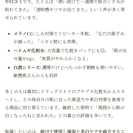
や口コミ
です。たとえば「使い続けて一週間で肌のくすみが
取れてきた」「透明感やツヤが出てきた」という声が多く寄
せられています。
メラノCC:
しみ対策でリピーター多数。「毛穴の黒ずみ
が減った」「ニキビ跡にも効果」
ハトムギ化粧水:
大容量で化粧水パックにも◎。「肌の水
分量がup」「角質がやわらかくなる」
白潤シリーズ:
濃厚だけどべたつかず朝晩も使いやすい。
敏感肌さんからも好評
多くの人は最初にドラッグストアのプチプラ化粧水からスタ
ートし、その後自分の肌に合った保湿力や美白効果を重視す
る商品に切り替えています。継続した使用で「周囲から肌が
白くなったねと言われた」との喜びの評価も多いです。
強調したいのは、
続けて使用し保湿と美白ケアを両立するこ