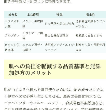
働きや特徴は下記のように整理できます。
成分名
主な作用
特徴
安全性
トラネキサ
メラニン生成抑
低刺激性で肌トラブル
シミ予防や美白に強力
ム酸
制
が少ない
チロシナーゼ阻
アルブチン
美白と保湿を両立
敏感肌にもおすすめ
害
ビタミンC
メラニン還元・
透明感アップ・エイジ
刺激が少なく長期使用
誘導体
抗酸化
ングケア
向き
肌への負担を軽減する品質基準と無添
加処方のメリット
肌が白くなる化粧水を毎日使うためには、配合成分だけでな
く処方への安心感も欠かせません。最近の美白化粧水では、
パラベンフリーやアルコールフリー、合成着色料無添加など、
余計な刺激成分を避けた商品が増えています。特に敏感肌や