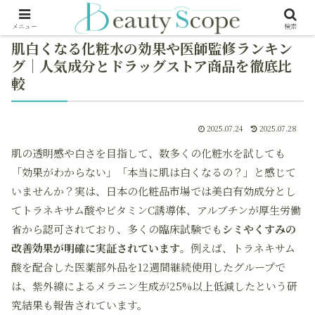
メニュー
検索
肌白くなる化粧水の効果や医師監修ランキン
グ｜人気成分とドラッグストア商品を徹底比
較
2025.07.24
2025.07.28
肌の透明感や白さを目指して、数多くの化粧水を試しても
「効果がわからない」「本当に肌は白くなるの？」と感じて
いませんか？実は、日本の化粧品市場では美白有効成分とし
てトラネキサム酸やビタミンC誘導体、アルブチンが厚生労働
省から認可されており、多くの臨床試験でも
シミやくすみの
改善効果が明確に実証されています
。例えば、トラネキサム
酸を配合した医薬部外品を12週間継続使用したグループで
は、紫外線によるメラニン生成が25%以上低減したという研
究結果も報告されています。