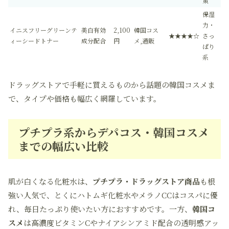
策
保湿
力・
イニスフリーグリーンテ
美白有効
2,100
韓国コス
★★★★☆
さっ
ィーシードトナー
成分配合
円
メ,通販
ぱり
系
ドラッグストアで手軽に買えるものから話題の韓国コスメま
で、タイプや価格も幅広く網羅しています。
プチプラ系からデパコス・韓国コスメ
までの幅広い比較
肌が白くなる化粧水は、
プチプラ・ドラッグストア商品
も根
強い人気で、とくにハトムギ化粧水やメラノCCはコスパに優
れ、毎日たっぷり使いたい方におすすめです。一方、
韓国コ
スメ
は高濃度ビタミンCやナイアシンアミド配合の透明感アッ