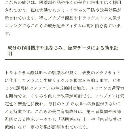
これらの成分は、医薬部外品や多くの美白化粧水で広く採用
されており、臨床実験でもシミ・くすみの予防や改善効果が
示されています。特にプチプラ商品やドラッグストア人気ラ
ンキングでもこれらの成分配合アイテムは高評価を得ていま
す。
成分の作用機序や肌なじみ、臨床データによる効果証
明
トラネキサム酸は肌への馴染みが良く、表皮のメラノサイト
に作用してメラニン生成サイクルを根本から抑えます。ビタ
ミンC誘導体はメラニンの生成抑制に加え、メラニンの還元力
も期待でき、くすみや色ムラ改善が可能です。アルブチンは安
定性と安全性に優れ、毎日のケアでも肌への負担が少ないこ
とも特徴です。これらの美白有効成分は、第三者機関や医師
監修による臨床データでも「透明感の向上」や「色素沈着の
低減」など一定の効果が証明されています。