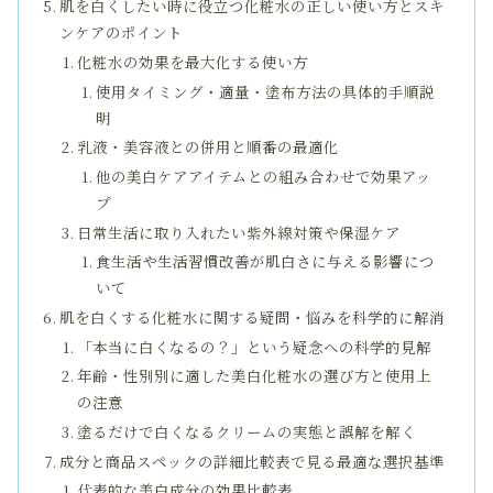
肌を白くしたい時に役立つ化粧水の正しい使い方とスキ
ンケアのポイント
化粧水の効果を最大化する使い方
使用タイミング・適量・塗布方法の具体的手順説
明
乳液・美容液との併用と順番の最適化
他の美白ケアアイテムとの組み合わせで効果アッ
プ
日常生活に取り入れたい紫外線対策や保湿ケア
食生活や生活習慣改善が肌白さに与える影響につ
いて
肌を白くする化粧水に関する疑問・悩みを科学的に解消
「本当に白くなるの？」という疑念への科学的見解
年齢・性別別に適した美白化粧水の選び方と使用上
の注意
塗るだけで白くなるクリームの実態と誤解を解く
成分と商品スペックの詳細比較表で見る最適な選択基準
代表的な美白成分の効果比較表