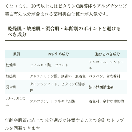
くなります。30代以上には
ビタミンC誘導体
や
アルブチン
など
美白有効成分が含まれる薬用美白化粧水が人気です。
乾燥肌・敏感肌・混合肌・年齢別のポイントと避ける
べき成分
肌質
おすすめ成分
避けるべき成分
アルコール、メントー
乾燥肌
ヒアルロン酸、セラミド
ル
敏感肌
グリチルリチン酸、無香料・無着色
パラベン、合成香料
ナイアシンアミド、ビタミンC誘導
混合肌
強い界面活性剤
体
30～50代以
アルブチン、トラネキサム酸
着色料、余計な添加物
上
年齢や肌質に応じて成分選びに注意することで余計なトラブ
ルを回避できます。