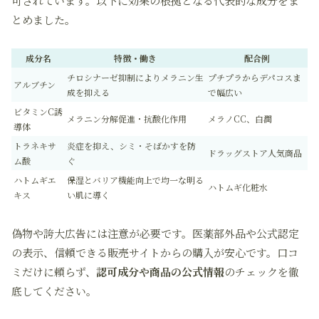
可されています。以下に効果の根拠となる代表的な成分をま
とめました。
成分名
特徴・働き
配合例
チロシナーゼ抑制によりメラニン生
プチプラからデパコスま
アルブチン
成を抑える
で幅広い
ビタミンC誘
メラニン分解促進・抗酸化作用
メラノCC、白潤
導体
トラネキサ
炎症を抑え、シミ・そばかすを防
ドラッグストア人気商品
ム酸
ぐ
ハトムギエ
保湿とバリア機能向上で均一な明る
ハトムギ化粧水
キス
い肌に導く
偽物や誇大広告には注意が必要です。医薬部外品や公式認定
の表示、信頼できる販売サイトからの購入が安心です。口コ
ミだけに頼らず、
認可成分や商品の公式情報
のチェックを徹
底してください。