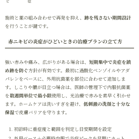
ビ
症
施術と薬の組み合わせで再発を抑え、
跡を残さない期間設計
を行うことが鍵です。
赤ニキビの炎症がひどいときの治療プランの立て方
強い赤みや痛み、広がりがある場合は、
短期集中で炎症を鎮
め跡を防ぐ
方針が有効です。最初に過酸化ベンゾイルやアダ
パレンをベースに、外用抗菌薬を部位に合わせて追加しま
す。しこりや膿が目立つ場合は、医師の管理下で内服抗菌薬
を
数週間単位で最小限
使用し、光治療で赤みを素早く引かせ
ます。ホームケアは洗いすぎを避け、
低刺激の洗顔と十分な
保湿
で皮膚バリアを守ります。
初診時に重症度と範囲を判定し目安期間を設定
外用ベース＋必要時内服で炎症ピークを早期にカット