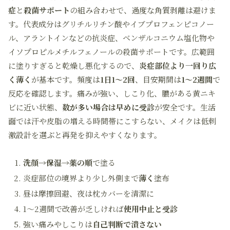
症
と
殺菌サポート
の組み合わせで、過度な角質剥離は避けま
す。代表成分はグリチルリチン酸やイブプロフェンピコノー
ル、アラントインなどの抗炎症、ベンザルコニウム塩化物や
イソプロピルメチルフェノールの殺菌サポートです。広範囲
に塗りすぎると乾燥し悪化するので、
炎症部位より一回り広
く薄く
が基本です。頻度は
1日1〜2回
、目安期間は
1〜2週間
で
反応を確認します。痛みが強い、しこり化、膿がある黄ニキ
ビに近い状態、
数が多い場合は早めに受診
が安全です。生活
面では汗や皮脂の増える時間帯にこすらない、メイクは低刺
激設計を選ぶと再発を抑えやすくなります。
洗顔→保湿→薬の順
で塗る
炎症部位の境界より少し外側まで
薄く
塗布
昼は摩擦回避、夜は枕カバーを清潔に
1〜2週間で改善が乏しければ
使用中止と受診
強い痛みやしこりは
自己判断で潰さない