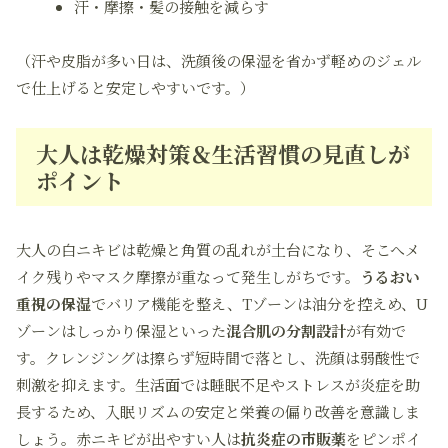
汗・摩擦・髪の接触を減らす
（汗や皮脂が多い日は、洗顔後の保湿を省かず軽めのジェル
で仕上げると安定しやすいです。）
大人は乾燥対策＆生活習慣の見直しが
ポイント
大人の白ニキビは乾燥と角質の乱れが土台になり、そこへメ
イク残りやマスク摩擦が重なって発生しがちです。
うるおい
重視の保湿
でバリア機能を整え、Tゾーンは油分を控えめ、U
ゾーンはしっかり保湿といった
混合肌の分割設計
が有効で
す。クレンジングは擦らず短時間で落とし、洗顔は弱酸性で
刺激を抑えます。生活面では睡眠不足やストレスが炎症を助
長するため、入眠リズムの安定と栄養の偏り改善を意識しま
しょう。赤ニキビが出やすい人は
抗炎症の市販薬
をピンポイ