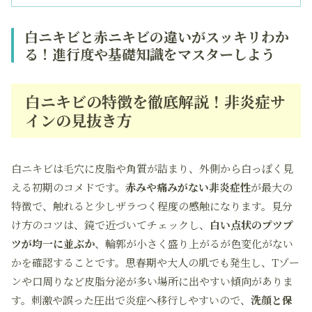
白ニキビと赤ニキビの違いがスッキリわか
る！進行度や基礎知識をマスターしよう
白ニキビの特徴を徹底解説！非炎症サ
インの見抜き方
白ニキビは毛穴に皮脂や角質が詰まり、外側から白っぽく見
える初期のコメドです。
赤みや痛みがない非炎症性
が最大の
特徴で、触れると少しザラつく程度の感触になります。見分
け方のコツは、鏡で近づいてチェックし、
白い点状のプツプ
ツが均一に並ぶか
、輪郭が小さく盛り上がるが色変化がない
かを確認することです。思春期や大人の肌でも発生し、Tゾー
ンや口周りなど皮脂分泌が多い場所に出やすい傾向がありま
す。刺激や誤った圧出で炎症へ移行しやすいので、
洗顔と保