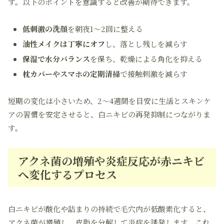
す。以下のポイントを意識すると改善が期待できます。
低刺激の洗顔
を朝夜1～2回に整える
油性メイクは丁寧にオフ
し、落とし残しを減らす
保湿で水分バランス
を保ち、乾燥による角化を抑える
枕カバーやスマホの定期清掃
で接触刺激を減らす
短期の変化は小さいため、2～4週間を目安に生活とスキンケ
アの習慣を安定させると、白ニキビの再発抑制につながりま
す。
アクネ菌の増殖や炎症反応が赤ニキビ
へ変化するプロセス
白ニキビが酸化や詰まりの持続で毛穴内が低酸素化すると、
アクネ菌が増殖し、皮脂を分解して炎症を誘発します。これ