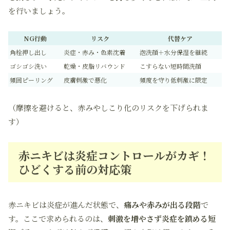
を行いましょう。
NG行動
リスク
代替ケア
角栓押し出し
炎症・赤み・色素沈着
泡洗顔＋水分保湿を継続
ゴシゴシ洗い
乾燥・皮脂リバウンド
こすらない短時間洗顔
頻回ピーリング
皮膚刺激で悪化
頻度を守り低刺激に限定
（摩擦を避けると、赤みやしこり化のリスクを下げられま
す）
赤ニキビは炎症コントロールがカギ！
ひどくする前の対応策
赤ニキビは炎症が進んだ状態で、
痛みや赤みが出る段階
で
す。ここで求められるのは、
刺激を増やさず炎症を鎮める短