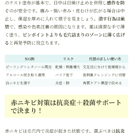
のテスト塗布が基本で、日中は日焼け止めを併用し
感作を防
ぐ
のが安全です。痛み・強い赤み・皮むけが広がる場合は中
止し、保湿を厚めに入れて様子を見ましょう。
潰す行為は厳
禁
で、感染や色素沈着の原因になります。薬は清潔な手で薄
く塗り、
ピンポイントよりも毛穴詰まりのゾーンに薄く広げ
る
と再発予防に役立ちます。
NG例
リスク
代替の正しい使い方
ピーリング＋レチノール同日
乾燥・刺激増大
交互日に分けて低頻度から
アルコール拭き取り連用
バリア低下
低刺激クレンジングに切替
白ニキビを潰す
炎症・跡
角質ケア＋保湿で収める
赤ニキビ対策は抗炎症＋殺菌サポート
で決まり！
赤ニキビは毛穴内で炎症が起きた状態です。選ぶべきは
抗炎