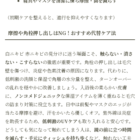
寝具やマスクを清潔に保ち摩擦・菌を減らす
（初期ケアを整えると、進行を抑えやすくなります）
摩擦や角栓押し出しはNG！おすすめ代替ケア法
白ニキビ 赤ニキビの見分けに迷う場面こそ、
触らない・潰さ
ない・こすらない
の徹底が重要です。角栓の押し出しは毛穴
壁を傷つけ、炎症や色素沈着の原因になります。代わりに、
低刺激の洗顔と保湿で角層の水分量を整え、ターンオーバー
の乱れを穏やかに改善しましょう。入浴後の柔らかい皮膚
に、
ノンコメドジェニック
な保湿アイテムを薄く重ねると毛穴
の詰まり対策に役立ちます。日中は前髪やマスクのエッジが
当たる摩擦を避け、汗をかいたら優しくオフ。紫外線は炎症
を助長するため、
低刺激のUVケア
も取り入れると安心です。
どうしても気になって触れてしまう人は、
鏡の前に立つ時間
を減らす・手元にティッシュを持ち歩く
など、触れない工夫