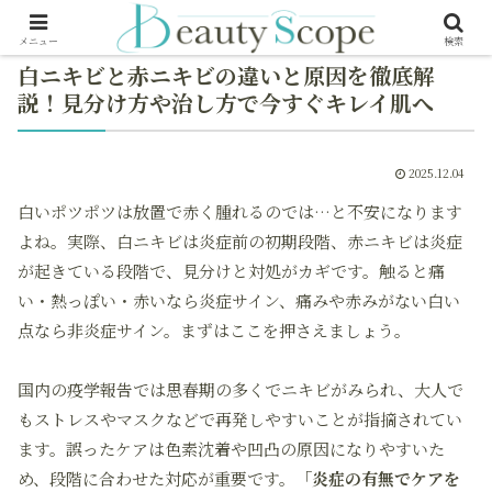
メニュー
検索
白ニキビと赤ニキビの違いと原因を徹底解
説！見分け方や治し方で今すぐキレイ肌へ
2025.12.04
白いポツポツは放置で赤く腫れるのでは…と不安になります
よね。実際、白ニキビは炎症前の初期段階、赤ニキビは炎症
が起きている段階で、見分けと対処がカギです。触ると痛
い・熱っぽい・赤いなら炎症サイン、痛みや赤みがない白い
点なら非炎症サイン。まずはここを押さえましょう。
国内の疫学報告では思春期の多くでニキビがみられ、大人で
もストレスやマスクなどで再発しやすいことが指摘されてい
ます。誤ったケアは色素沈着や凹凸の原因になりやすいた
め、段階に合わせた対応が重要です。
「炎症の有無でケアを