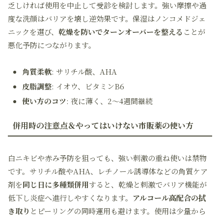
乏しければ使用を中止して受診を検討します。強い摩擦や過
度な洗顔はバリアを壊し逆効果です。保湿はノンコメドジェ
ニックを選び、
乾燥を防いでターンオーバーを整える
ことが
悪化予防につながります。
角質柔軟
: サリチル酸、AHA
皮脂調整
: イオウ、ビタミンB6
使い方のコツ
: 夜に薄く、2〜4週間継続
併用時の注意点＆やってはいけない市販薬の使い方
白ニキビや赤み予防を狙っても、強い刺激の重ね使いは禁物
です。サリチル酸やAHA、レチノール誘導体などの角質ケア
剤を
同じ日に多種類併用
すると、乾燥と刺激でバリア機能が
低下し炎症へ進行しやすくなります。
アルコール高配合の拭
き取り
とピーリングの同時運用も避けます。使用は少量から