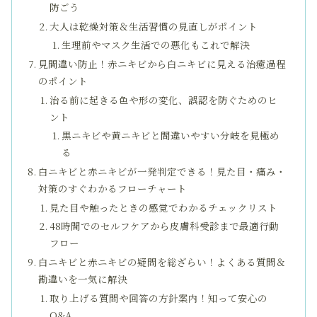
防ごう
大人は乾燥対策＆生活習慣の見直しがポイント
生理前やマスク生活での悪化もこれで解決
見間違い防止！赤ニキビから白ニキビに見える治癒過程
のポイント
治る前に起きる色や形の変化、誤認を防ぐためのヒ
ント
黒ニキビや黄ニキビと間違いやすい分岐を見極め
る
白ニキビと赤ニキビが一発判定できる！見た目・痛み・
対策のすぐわかるフローチャート
見た目や触ったときの感覚でわかるチェックリスト
48時間でのセルフケアから皮膚科受診まで最適行動
フロー
白ニキビと赤ニキビの疑問を総ざらい！よくある質問＆
勘違いを一気に解決
取り上げる質問や回答の方針案内！知って安心の
Q&A