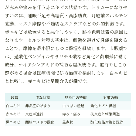
が赤みや痛みを伴う赤ニキビの状態です。トリガーになりや
すいのは、睡眠不足や高糖質・高脂肪食、月経前のホルモン
変動、マスク摩擦や不適切なスクラブなどの外的刺激です。
赤ニキビは放置すると悪化しやすく、跡や色素沈着の原因に
なります。セルフ対策の基本は、
刺激を避けて炎症を鎮める
こと
で、摩擦を最小限にしつつ保湿を継続します。市販薬で
は、過酸化ベンゾイルやサリチル酸など角化と菌増殖に働く
成分、ナイアシンアミドの補助も選択肢です。進行やしこり
感がある場合は医療機関で処方治療を検討します。白ニキビ
と比較し、赤ニキビは
早期介入が鍵
です。
段階
主な状態
見た目の特徴
対策の軸
白ニキビ
非炎症の詰まり
白っぽい隆起
角化ケアと保湿
赤ニキビ
炎症が進行
赤み・痛み
抗炎症と刺激回避
黒ニキビ
開放コメドの酸化
黒点状
酸化皮脂対策と洗浄