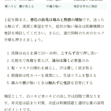
黄ニキビ
膿が見える
圧痛が強い
受診を早めに検討
上記を踏まえ、
悪化の前兆は痛みと熱感の増加
です。迷った
ら触らず、清潔と保湿を守り、症状が強い場合は医療機関の
受診を検討してください。さらに、進行抑制のためのセルフ
手順も押さえましょう。
洗顔はぬるま湯で20〜30秒、
こすらず
泡で押し洗い
化粧水で角層を柔らげ、
油分は薄く
必要量のみ
髪・マスクの擦れを減らし、汗は優しく拭き取る
就寝前は枕カバーを清潔にし、生活リズムを整える
痛みや膿が強いときは
触れずに受診
を目安にする
補足として、白ニキビ赤ニキビの治し方は段階で異なりま
す。非炎症は詰まり対策、炎症は刺激回避と適切な薬の活用
がポイントです。