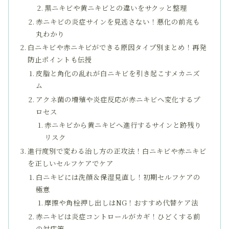
黒ニキビや黄ニキビとの違いをサクッと整理
赤ニキビの炎症サインを見逃さない！悪化の前兆も
丸わかり
白ニキビや赤ニキビができる原因タイプ別まとめ！再発
防止ポイントも伝授
皮脂と角化の乱れが白ニキビを引き起こすメカニズ
ム
アクネ菌の増殖や炎症反応が赤ニキビへ変化するプ
ロセス
赤ニキビから黄ニキビへ進行するサインと跡残り
リスク
進行度別で変わる治し方の正攻法！白ニキビや赤ニキビ
を正しいセルフケアでケア
白ニキビには洗顔＆保湿見直し！初期セルフケアの
極意
摩擦や角栓押し出しはNG！おすすめ代替ケア法
赤ニキビは炎症コントロールがカギ！ひどくする前
の対応策