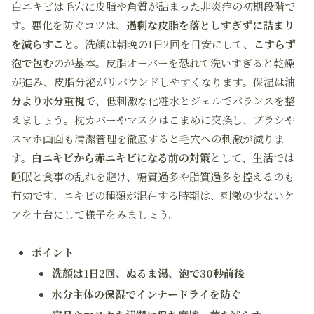
白ニキビは毛穴に皮脂や角質が詰まった非炎症の初期段階で
す。悪化を防ぐコツは、
過剰な皮脂を落としすぎずに詰まり
を減らすこと
。洗顔は朝晩の1日2回を目安にして、
こすらず
泡で包む
のが基本。皮脂オーバーを恐れて洗いすぎると乾燥
が進み、皮脂分泌がリバウンドしやすくなります。保湿は
油
分より水分重視
で、低刺激な化粧水とジェルでバランスを整
えましょう。枕カバーやマスクはこまめに交換し、ブラシや
スマホ画面も清潔管理を徹底すると毛穴への刺激が減りま
す。
白ニキビから赤ニキビになる前の対策
として、生活では
睡眠と食事の乱れを避け、糖質過多や脂質過多を控えるのも
有効です。ニキビの種類が混在する時期は、刺激の少ないケ
アを土台にして様子をみましょう。
ポイント
洗顔は1日2回、ぬるま湯、泡で30秒前後
水分主体の保湿でインナードライを防ぐ