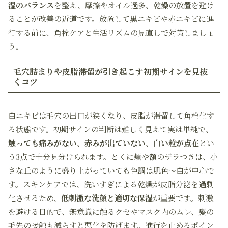
湿のバランス
を整え、摩擦やオイル過多、乾燥の放置を避け
ることが改善の近道です。放置して黒ニキビや赤ニキビに進
行する前に、角栓ケアと生活リズムの見直しで対策しましょ
う。
毛穴詰まりや皮脂滞留が引き起こす初期サインを見抜
くコツ
白ニキビは毛穴の出口が狭くなり、皮脂が滞留して角栓化す
る状態です。初期サインの判断は難しく見えて実は単純で、
触っても痛みがない
、
赤みが出ていない
、
白い粒が点在
とい
う3点で十分見分けられます。とくに頬や額のザラつきは、小
さな丘のように盛り上がっていても色調は肌色〜白が中心で
す。スキンケアでは、洗いすぎによる乾燥が皮脂分泌を過剰
化させるため、
低刺激な洗顔と適切な保湿
が重要です。刺激
を避ける目的で、無意識に触るクセやマスク内のムレ、髪の
毛先の接触も減らすと悪化を防げます。進行を止めるポイン