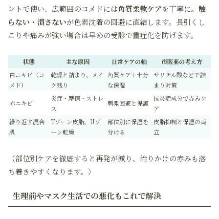
ントで使い、広範囲のコメドには
角質柔軟ケア
を丁寧に。
触
らない・潰さない
が色素沈着の回避に直結します。長引くし
こりや痛みが強い場合は早めの受診で重症化を防げます。
状態
主な原因
日常ケアの軸
市販薬の考え方
白ニキビ（コ
乾燥と詰まり、メイ
角質ケア＋十分
サリチル酸などで詰
メド）
ク残り
な保湿
まり対策
炎症・摩擦・ストレ
抗炎症成分で赤みケ
赤ニキビ
刺激回避と保護
ス
ア
繰り返す混合
Tゾーン皮脂、Uゾ
部位別に保湿を
皮脂抑制と保湿の両
肌
ーン乾燥
分ける
立
（部位別ケアを徹底すると再発が減り、治りかけの赤みも落
ち着きやすくなります。）
生理前やマスク生活での悪化もこれで解決