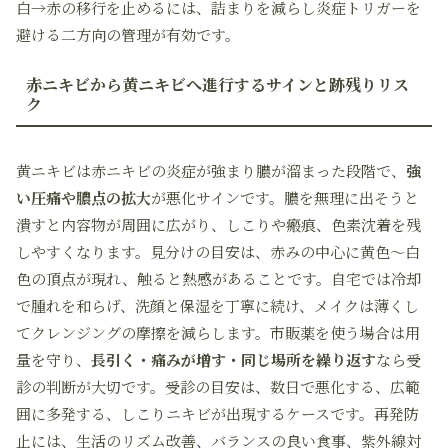
白→赤の移行を止めるには、詰まりを減らし炎症トリガーを
避ける二方向の管理が有効です。
赤ニキビから黄ニキビへ進行するサインと跡残りリス
ク
黄ニキビは赤ニキビの炎症が強まり膿が溜まった段階で、
強
い圧痛や膿点の拡大
が悪化サインです。膿を無理に出そうと
潰すと内容物が周囲に広がり、しこりや瘢痕、色素沈着を残
しやすくなります。見分けの目安は、赤みの中心に黄色～白
色の頂点が現れ、触ると熱感があることです。自宅では冷却
で腫れを和らげ、洗顔と保湿を丁寧に続け、メイクは薄くし
てクレンジングの摩擦を減らします。市販薬を使う場合は用
量を守り、
長引く・痛みが増す・同じ場所を繰り返す
なら受
診の判断が大切です。受診の目安は、数日で悪化する、広範
囲に多発する、しこりニキビが出現するケースです。再発防
止には、生活のリズム改善、バランスの良い食事、紫外線対