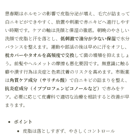
思春期はホルモンの影響で皮脂分泌が増え、毛穴が詰まって
白ニキビができやすく、放置や刺激で赤ニキビへ進行しやす
い時期です。ケアの軸は洗顔と保湿の徹底。朝晩のやさしい
洗顔で皮脂と汗を落とし、
低刺激で油分が少ない保湿
で水分
バランスを整えます。運動や部活の後は早めに汗をオフし、
枕カバーやタオルを高頻度で交換
して菌の増殖を抑えましょ
う。前髪やヘルメットの摩擦も悪化要因です。無意識に触る
癖や潰す行為は炎症と色素沈着のリスクを高めます。市販薬
は
角質ケア成分（サリチル酸）
で白ニキビの詰まりを整え、
抗炎症成分（イブプロフェンピコノールなど）
で赤みをケ
ア。必要に応じて皮膚科で適切な治療を相談すると改善が早
まります。
ポイント
皮脂は落としすぎず、やさしくコントロール