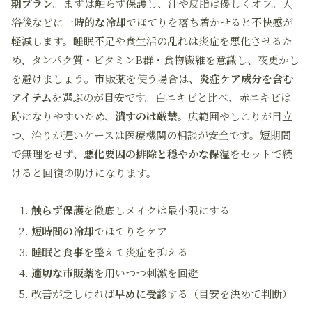
期プラン
。まずは触らず保護し、汗や皮脂は優しくオフ。入
浴後などに
一時的な冷却
でほてりを落ち着かせると不快感が
軽減します。睡眠不足や食生活の乱れは炎症を悪化させるた
め、タンパク質・ビタミンB群・食物繊維を意識し、夜更かし
を避けましょう。市販薬を使う場合は、
炎症ケア成分を含む
アイテム
を選ぶのが目安です。白ニキビと比べ、赤ニキビは
跡になりやすいため、
潰すのは厳禁
。広範囲やしこりが目立
つ、治りが遅いケースは医療機関の相談が安全です。短期間
で無理をせず、
悪化要因の排除と穏やかな保湿
をセットで続
けると回復の助けになります。
触らず保護
を徹底しメイクは最小限にする
短時間の冷却
でほてりをケア
睡眠と食事
を整えて炎症を抑える
適切な市販薬
を用いつつ刺激を回避
改善が乏しければ
早めに受診
する（目安を決めて判断）