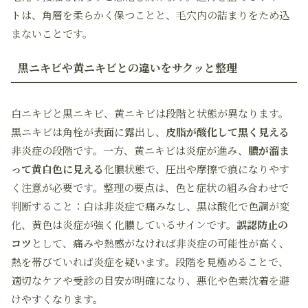
トは、角層を柔らかく保つことと、毛穴内の詰まりをため込
まないことです。
黒ニキビや黄ニキビとの違いをサクッと整理
白ニキビと黒ニキビ、黄ニキビは段階と状態が異なります。
黒ニキビは角栓が表面に露出し、
皮脂が酸化して黒く見える
非炎症の段階です。一方、黄ニキビは炎症が進み、
膿が溜ま
って黄白色に見える
化膿状態で、圧出や摩擦で痕になりやす
く注意が必要です。整理の要点は、色と症状の組み合わせで
判断すること：白は非炎症で痛みなし、黒は酸化で色調が変
化、黄色は炎症が強く化膿しているサインです。
誤認防止の
コツ
として、痛みや熱感がなければ非炎症の可能性が高く、
熱を帯びていれば炎症を疑います。段階を見極めることで、
適切なケアや受診の目安が明確になり、悪化や色素沈着を避
けやすくなります。