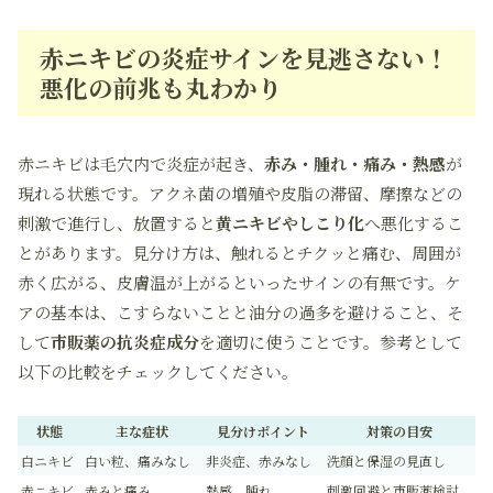
赤ニキビの炎症サインを見逃さない！
悪化の前兆も丸わかり
赤ニキビは毛穴内で炎症が起き、
赤み・腫れ・痛み・熱感
が
現れる状態です。アクネ菌の増殖や皮脂の滞留、摩擦などの
刺激で進行し、放置すると
黄ニキビやしこり化
へ悪化するこ
とがあります。見分け方は、触れるとチクッと痛む、周囲が
赤く広がる、皮膚温が上がるといったサインの有無です。ケ
アの基本は、こすらないことと油分の過多を避けること、そ
して
市販薬の抗炎症成分
を適切に使うことです。参考として
以下の比較をチェックしてください。
状態
主な症状
見分けポイント
対策の目安
白ニキビ
白い粒、痛みなし
非炎症、赤みなし
洗顔と保湿の見直し
赤ニキビ
赤みと痛み
熱感、腫れ
刺激回避と市販薬検討