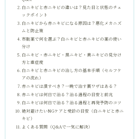
白ニキビと赤ニキビの違いは？見た目と状態のチェ
ックポイント
白ニキビから赤ニキビになる原因は？悪化メカニズ
ムと防止策
市販薬で何を選ぶ？白ニキビと赤ニキビの薬の使い
分け
白ニキビ・赤ニキビ・黒ニキビ・黄ニキビの見分け
方と重症度
白ニキビと赤ニキビの治し方の基本手順（セルフケ
アの流れ）
赤ニキビは潰すべき？一晩で治す裏ワザはある？
赤ニキビは何日で治る？治る過程の目安と前兆
白ニキビは何日で治る？治る過程と再発予防のコツ
絶対避けたいNGケアと受診の目安（白ニキビと赤ニ
キビ）
よくある質問（Q&Aで一気に解決）