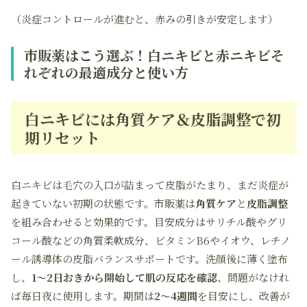
（炎症コントロールが進むと、赤みの引きが安定します）
市販薬はこう選ぶ！白ニキビと赤ニキビそ
れぞれの最適成分と使い方
白ニキビには角質ケア＆皮脂調整で初
期リセット
白ニキビは毛穴の入口が詰まって皮脂がたまり、まだ炎症が
起きていない初期の状態です。市販薬は
角質ケア
と
皮脂調整
を組み合わせると効果的です。目安成分はサリチル酸やグリ
コール酸などの角質柔軟成分、ビタミンB6やイオウ、レチノ
ール誘導体の皮脂バランスサポートです。洗顔後に薄く塗布
し、
1〜2日おきから開始して肌の反応を確認
、問題がなけれ
ば毎日夜に使用します。期間は
2〜4週間
を目安にし、改善が