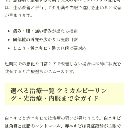
は、生活改善と併行して外用薬や内服で進行を止めると改善
が早まります。
痛み・膿・強い赤み
が出たら相談
同部位の再発や広がり
は受診目安
しこり・黄ニキビ・跡
の兆候は要対応
短期間での悪化や日常ケアで改善しない場合は医師に状況を
共有すると治療選択がスムーズです。
選べる治療一覧 ケミカルピーリン
グ・光治療・内服まで全ガイド
白ニキビと赤ニキビでは治療の狙いが異なります。
白ニキビ
は角質と皮脂のコントロール、赤ニキビは炎症鎮静
が主眼で