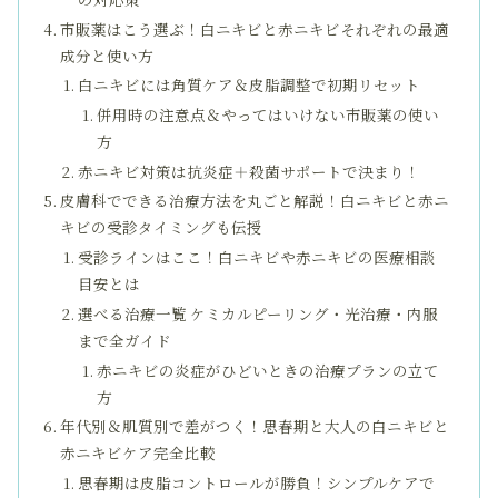
市販薬はこう選ぶ！白ニキビと赤ニキビそれぞれの最適
成分と使い方
白ニキビには角質ケア＆皮脂調整で初期リセット
併用時の注意点＆やってはいけない市販薬の使い
方
赤ニキビ対策は抗炎症＋殺菌サポートで決まり！
皮膚科でできる治療方法を丸ごと解説！白ニキビと赤ニ
キビの受診タイミングも伝授
受診ラインはここ！白ニキビや赤ニキビの医療相談
目安とは
選べる治療一覧 ケミカルピーリング・光治療・内服
まで全ガイド
赤ニキビの炎症がひどいときの治療プランの立て
方
年代別＆肌質別で差がつく！思春期と大人の白ニキビと
赤ニキビケア完全比較
思春期は皮脂コントロールが勝負！シンプルケアで