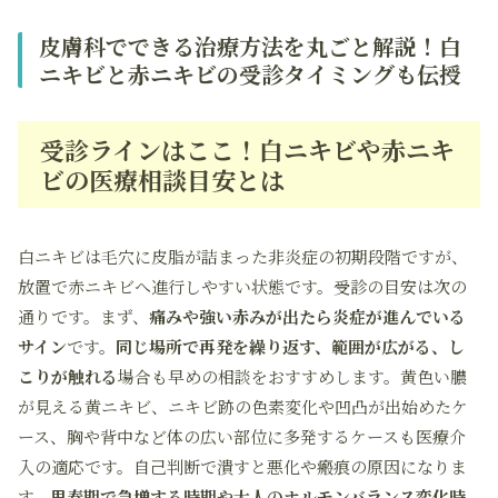
皮膚科でできる治療方法を丸ごと解説！白
ニキビと赤ニキビの受診タイミングも伝授
受診ラインはここ！白ニキビや赤ニキ
ビの医療相談目安とは
白ニキビは毛穴に皮脂が詰まった非炎症の初期段階ですが、
放置で赤ニキビへ進行しやすい状態です。受診の目安は次の
通りです。まず、
痛みや強い赤みが出たら炎症が進んでいる
サイン
です。
同じ場所で再発を繰り返す、範囲が広がる、し
こりが触れる
場合も早めの相談をおすすめします。黄色い膿
が見える黄ニキビ、ニキビ跡の色素変化や凹凸が出始めたケ
ース、胸や背中など体の広い部位に多発するケースも医療介
入の適応です。自己判断で潰すと悪化や瘢痕の原因になりま
す。
思春期で急増する時期や大人のホルモンバランス変化時