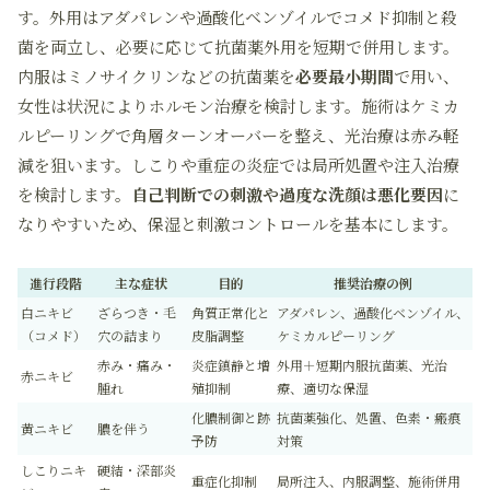
す。外用はアダパレンや過酸化ベンゾイルでコメド抑制と殺
菌を両立し、必要に応じて抗菌薬外用を短期で併用します。
内服はミノサイクリンなどの抗菌薬を
必要最小期間
で用い、
女性は状況によりホルモン治療を検討します。施術はケミカ
ルピーリングで角層ターンオーバーを整え、光治療は赤み軽
減を狙います。しこりや重症の炎症では局所処置や注入治療
を検討します。
自己判断での刺激や過度な洗顔は悪化要因
に
なりやすいため、保湿と刺激コントロールを基本にします。
進行段階
主な症状
目的
推奨治療の例
白ニキビ
ざらつき・毛
角質正常化と
アダパレン、過酸化ベンゾイル、
（コメド）
穴の詰まり
皮脂調整
ケミカルピーリング
赤み・痛み・
炎症鎮静と増
外用＋短期内服抗菌薬、光治
赤ニキビ
腫れ
殖抑制
療、適切な保湿
化膿制御と跡
抗菌薬強化、処置、色素・瘢痕
黄ニキビ
膿を伴う
予防
対策
しこりニキ
硬結・深部炎
重症化抑制
局所注入、内服調整、施術併用