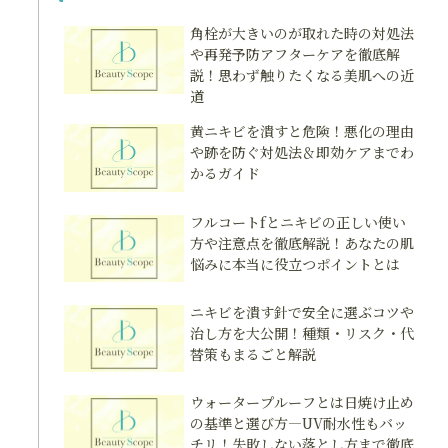
角栓が大きいのが取れた時の対処法
や再発予防アフターケアを徹底解
説！思わず触りたくなる美肌への近
道
黄ニキビを潰すと危険！悪化の理由
や跡を防ぐ対処法＆即効ケアまでわ
かるガイド
フルコートfとニキビの正しい使い
方や注意点を徹底解説！あなたの肌
悩みに本当に役立つポイントとは
ニキビを潰す針で安全に選ぶコツや
治し方を大公開！種類・リスク・代
替策もまるごと解説
ウォータープルーフとは日焼け止め
の基準と選び方―UV耐水性もバッ
チリ！失敗しない落とし方まで徹底