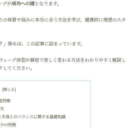
ングが
成功への鍵
となります。
たの体質や悩みに本当に合う方法を学び、健康的に理想のスタ
？」
――答えは、この記事に詰まっています。
ウェーブ体型が最短で美しく変わる方法をわかりやすく解説し
クしてください。
次
型特徴
方
上半身とのバランスに関する基礎知識
減少の特徴