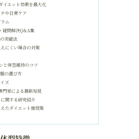
ダイエット効果を最大化
ッチや日常ケア
グラム
・疑問解決Q&A集
期の突破法
見えにくい場合の対策
ンと体型維持のコツ
る服の選び方
サイズ
専門家による最新知見
ムに関する研究紹介
まえたダイエット推奨策
と体型特徴