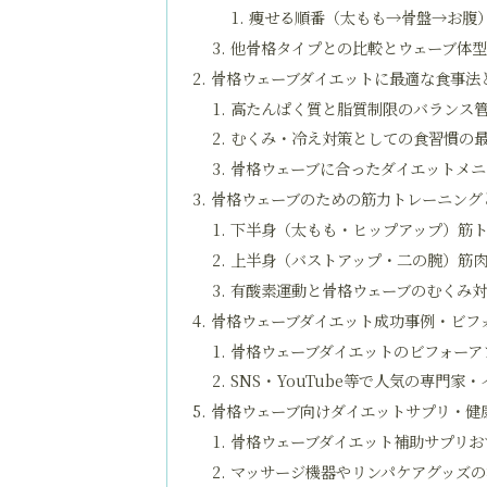
痩せる順番（太もも→骨盤→お腹
他骨格タイプとの比較とウェーブ体型
骨格ウェーブダイエットに最適な食事法
高たんぱく質と脂質制限のバランス
むくみ・冷え対策としての食習慣の
骨格ウェーブに合ったダイエットメ
骨格ウェーブのための筋力トレーニング
下半身（太もも・ヒップアップ）筋
上半身（バストアップ・二の腕）筋
有酸素運動と骨格ウェーブのむくみ
骨格ウェーブダイエット成功事例・ビフ
骨格ウェーブダイエットのビフォーア
SNS・YouTube等で人気の専門
骨格ウェーブ向けダイエットサプリ・健
骨格ウェーブダイエット補助サプリお
マッサージ機器やリンパケアグッズの