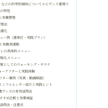
）などの科学的傾向についてエビデンス重視で
の特性
と栄養管理
管理法
最適化
ニュー例（週単位・実践プラン）
と有酸素運動
トレの具体的メニュー
肉強化メニュー
対策としてのウォーキング・サウナ
ォーアフターと実践体験
フター事例（写真・動画解説）
家・インフルエンサー紹介と実践ヒント
康グッズの有効活用法
すすめ比較と効果検証
活用法・注意点