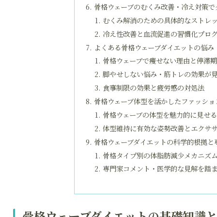
骨格ウェーブのむくみ改善・冷え対策で
むくみ解消のための具体的なストレ
冷え性改善と血流促進の習慣化プロ
よくある骨格ウェーブダイエットの悩み
骨格ウェーブで痩せない理由と停滞
脚やせしない悩み・筋トレの効果が
食事制限の効果と疲労感の対処法
骨格ウェーブ体型を活かしたファッショ
骨格ウェーブの体型を魅力的に見せ
体型維持に有効な姿勢改善とエクサ
骨格ウェーブダイエットの科学的根拠と
骨格タイプ別の体脂肪減少メカニズ
専門家コメント・医学的な見解を踏
骨格ウェーブダイエットの基礎知識