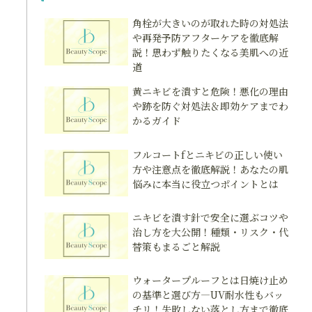
角栓が大きいのが取れた時の対処法
や再発予防アフターケアを徹底解
説！思わず触りたくなる美肌への近
道
黄ニキビを潰すと危険！悪化の理由
や跡を防ぐ対処法＆即効ケアまでわ
かるガイド
フルコートfとニキビの正しい使い
方や注意点を徹底解説！あなたの肌
悩みに本当に役立つポイントとは
ニキビを潰す針で安全に選ぶコツや
治し方を大公開！種類・リスク・代
替策もまるごと解説
ウォータープルーフとは日焼け止め
の基準と選び方―UV耐水性もバッ
チリ！失敗しない落とし方まで徹底