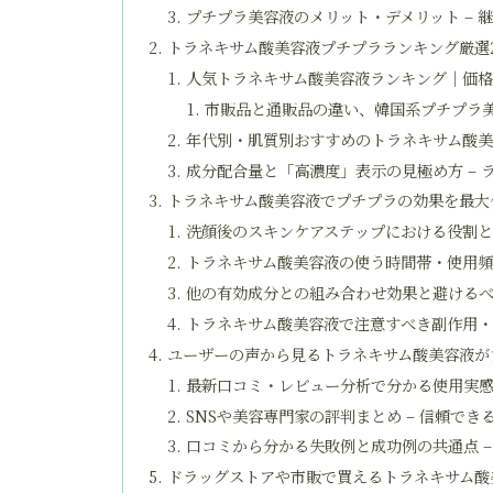
プチプラ美容液のメリット・デメリット – 
トラネキサム酸美容液プチプラランキング厳選
人気トラネキサム酸美容液ランキング｜価
市販品と通販品の違い、韓国系プチプラ
年代別・肌質別おすすめのトラネキサム酸美容
成分配合量と「高濃度」表示の見極め方 –
トラネキサム酸美容液でプチプラの効果を最大
洗顔後のスキンケアステップにおける役割と
トラネキサム酸美容液の使う時間帯・使用
他の有効成分との組み合わせ効果と避けるべ
トラネキサム酸美容液で注意すべき副作用・
ユーザーの声から見るトラネキサム酸美容液が
最新口コミ・レビュー分析で分かる使用実感
SNSや美容専門家の評判まとめ – 信頼でき
口コミから分かる失敗例と成功例の共通点 –
ドラッグストアや市販で買えるトラネキサム酸