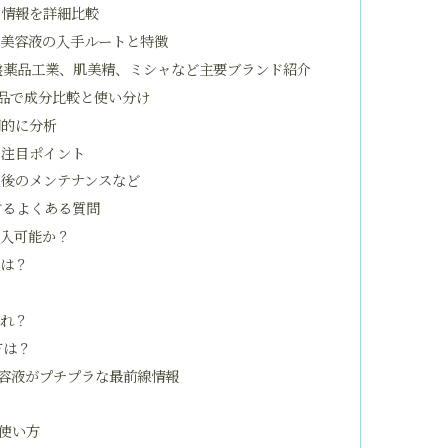
ン情報を詳細比較
酸美容液の入手ルートと特徴
常盤薬品工業、肌美精、ミシャなど主要ブランド紹介
品で成分比較と使い分け
門的に分析
の注目ポイント
成後のメンテナンスなど
するよくある質問
購入可能か？
性は？
どれ？
方は？
容液がプチプラな最前線情報
ト
使い方