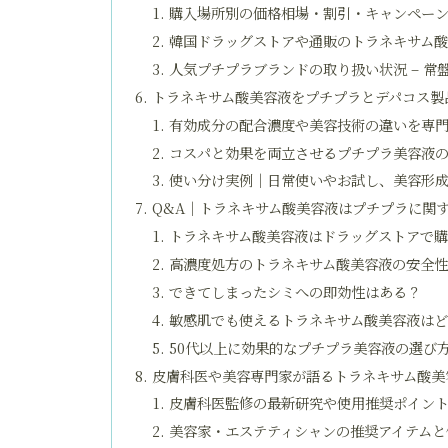
購入場所別の価格相場・割引・キャンペー
韓国ドラッグストアや通販のトラネキサム
人気プチプラブランドの取り扱い状況 – 
トラネキサム酸美容液をプチプラとデパコス製
有効成分の配合濃度や美容技術の違いを専
コスパと効果を両立させるプチプラ美容液
使い分け実例｜日常使いやお試し、美容形
Q&A｜トラネキサム酸美容液はプチプラに関
トラネキサム酸美容液はドラッグストアで
高濃度処方のトラネキサム酸美容液の安全
できてしまったシミへの即効性はある？
敏感肌でも使えるトラネキサム酸美容液は
50代以上に効果的なプチプラ美容液の選び
皮膚科医や美容専門家が語るトラネキサム酸美
皮膚科医監修の最新研究や使用推奨ポイン
美容家・エステティシャンの推奨アイテムと