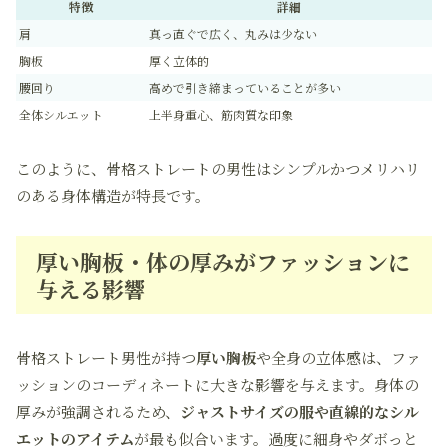
特徴
詳細
肩
真っ直ぐで広く、丸みは少ない
胸板
厚く立体的
腰回り
高めで引き締まっていることが多い
全体シルエット
上半身重心、筋肉質な印象
このように、骨格ストレートの男性はシンプルかつメリハリ
のある身体構造が特長です。
厚い胸板・体の厚みがファッションに
与える影響
骨格ストレート男性が持つ
厚い胸板
や全身の立体感は、ファ
ッションのコーディネートに大きな影響を与えます。身体の
厚みが強調されるため、
ジャストサイズの服や直線的なシル
エットのアイテム
が最も似合います。過度に細身やダボっと