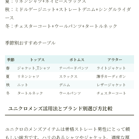
夏：リネンシャツ+ネイビースラックス
秋：ミドルゲージニット+ストレートデニム+シングルライダ
ース
冬：チェスターコート+ウールパンツ+タートルネック
季節別おすすめテーブル
季節
トップス
ボトムス
アウター
春
ジャケット,Tシャツ
テーパードパンツ
ライトジャケット
夏
リネンシャツ
スラックス
薄手カーディガン
秋
ニット
デニム
レザージャケット
冬
タートルネック
ウールパンツ
チェスターコート
ユニクロメンズ活用法とブランド別選び方比較
ユニクロのメンズアイテムは骨格ストレート男性にとって頼
もしい味方です。ハリのあるシャツやジャケット、適度な厚