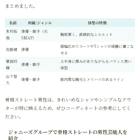
まとめました。
名前
所属/ジャンル
体型の特徴
木村拓
俳優・歌手（元
胸板厚く、直線的なシルエット
哉
SMAP）
肩幅広めでスーツやTシャツが綺麗に着こな
佐藤健
俳優
せる
菅田将
上半身に厚みがありながらもバランス良い
俳優・歌手
暉
体型
山下智
俳優・歌手
筋肉質な胸元とメリハリのあるライン
久
骨格ストレート男性は、きれいめなシャツやシンプルなアウ
ターが特に映えるため、ぜひコーディネートの参考にしてく
ださい。
ジャニーズグループで骨格ストレートの男性芸能人を
紹介