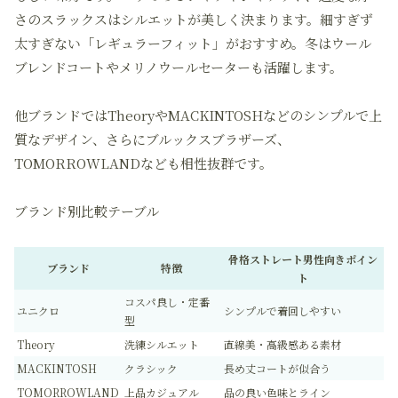
さのスラックスはシルエットが美しく決まります。細すぎず
太すぎない「レギュラーフィット」がおすすめ。冬はウール
ブレンドコートやメリノウールセーターも活躍します。
他ブランドではTheoryやMACKINTOSHなどのシンプルで上
質なデザイン、さらにブルックスブラザーズ、
TOMORROWLANDなども相性抜群です。
ブランド別比較テーブル
骨格ストレート男性向きポイン
ブランド
特徴
ト
コスパ良し・定番
ユニクロ
シンプルで着回しやすい
型
Theory
洗練シルエット
直線美・高級感ある素材
MACKINTOSH
クラシック
長め丈コートが似合う
TOMORROWLAND
上品カジュアル
品の良い色味とライン