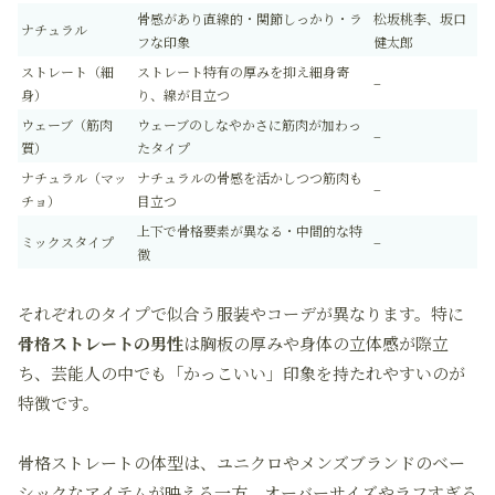
骨感があり直線的・関節しっかり・ラ
松坂桃李、坂口
ナチュラル
フな印象
健太郎
ストレート（細
ストレート特有の厚みを抑え細身寄
–
身）
り、線が目立つ
ウェーブ（筋肉
ウェーブのしなやかさに筋肉が加わっ
–
質）
たタイプ
ナチュラル（マッ
ナチュラルの骨感を活かしつつ筋肉も
–
チョ）
目立つ
上下で骨格要素が異なる・中間的な特
ミックスタイプ
–
徴
それぞれのタイプで似合う服装やコーデが異なります。特に
骨格ストレートの男性
は胸板の厚みや身体の立体感が際立
ち、芸能人の中でも「かっこいい」印象を持たれやすいのが
特徴です。
骨格ストレートの体型は、ユニクロやメンズブランドのベー
シックなアイテムが映える一方、オーバーサイズやラフすぎる