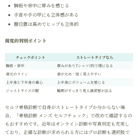
胸板や背中に厚みを感じる
手首や手の甲にも立体感がある
腰位置は高めでヒップも立体的
視覚的判別ポイント
チェックポイント
ストレートタイプなら
胸板・背中
厚みがありTシャツ1枚で様になる
首元のライン
首が太め・短く見えやすい
上半身と下半身の重心
上半身にボリュームを感じる
ジャストサイズの服
輪郭がすっきり見え清潔感が出る
セルフ骨格診断で自身がストレートタイプか分からない場
合、「骨格診断 メンズ セルフチェック」で改めて確認するの
もおすすめです。近年はオンライン診断や写真判定も充実し
ており、正確な診断が求められる方にはプロ診断も選択肢で