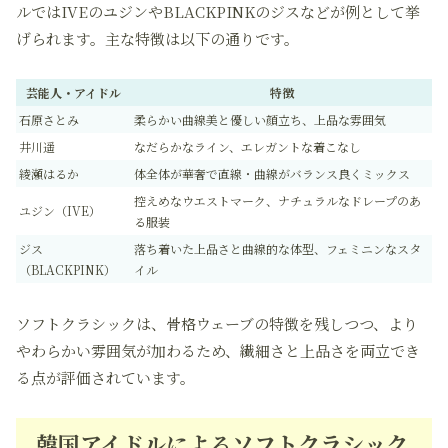
ルではIVEのユジンやBLACKPINKのジスなどが例として挙
げられます。主な特徴は以下の通りです。
芸能人・アイドル
特徴
石原さとみ
柔らかい曲線美と優しい顔立ち、上品な雰囲気
井川遥
なだらかなライン、エレガントな着こなし
綾瀬はるか
体全体が華奢で直線・曲線がバランス良くミックス
控えめなウエストマーク、ナチュラルなドレープのあ
ユジン（IVE）
る服装
ジス
落ち着いた上品さと曲線的な体型、フェミニンなスタ
（BLACKPINK）
イル
ソフトクラシックは、骨格ウェーブの特徴を残しつつ、より
やわらかい雰囲気が加わるため、繊細さと上品さを両立でき
る点が評価されています。
韓国アイドルによるソフトクラシック