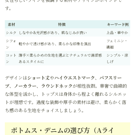
す。
素材
特徴
キーワード例
シルク
しなやか&光沢感があり、肌なじみが良い
上品・華やか
シフォ
フェミニン・
軽やかで透け感があり、柔らかな印象を演出
ン
繊細
コット
薄手×柔らかめの生地を選ぶとナチュラルで清潔感
シンプル・涼
ン
あるスタイルに
しげ
デザインは
ショート丈
や
ハイウエストマーク
、
パフスリー
ブ
、
ノーカラー
、
ラウンドネック
が相性抜群。華奢で曲線的
な体型を活かし、トップスは身体から程よく離れるシルエッ
トが理想です。過度な装飾や厚手の素材は避け、柔らかく落
ち感のある生地をチョイスしましょう。
ボトムス・デニムの選び方（Aライ