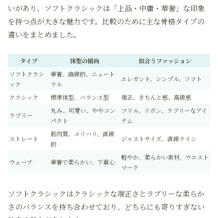
いがあり、ソフトクラシックは「上品・中庸・華奢」な印象
を持つ点が大きな魅力です。比較のために主な骨格タイプの
違いをまとめました。
タイプ
体型の傾向
似合うファッション
ソフトクラシ
華奢、曲線的、ニュート
エレガント、シンプル、ソフト
ック
ラル
クラシック
標準体型、バランス型
端正、きちんと感、高級感
丸み、可愛い、ややコン
フリル、リボン、ラブリーなアイ
ラブリー
パクト
テム
筋肉質、メリハリ、直線
ストレート
ジャストサイズ、直線ライン
的
軽やか、柔らかい素材、ウエスト
ウェーブ
華奢で柔らかい、下重心
マーク
ソフトクラシックはクラシックな端正さとラブリーな柔らか
さのバランスを持ち合わせており、どちらにも寄りすぎない