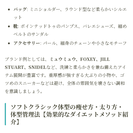
バッグ
: ミニショルダー、ラウンド型など柔らかいシルエ
ット
靴
: ポインテッドトゥのパンプス、バレエシューズ、細め
ベルトのサンダル
アクセサリー
: パール、細身のチェーンや小さなモチーフ
ブランド例としては、
ミュウミュウ、FOXEY、JILL
STUART、SNIDEL
など、洗練と柔らかさを兼ね備えたアイ
テム展開が豊富です。重厚感が強すぎる大ぶりの小物や、ゴ
ツめのスニーカーなどは避け、全体の雰囲気を壊さない調和
を意識しましょう。
ソフトクラシック体型の痩せ方・太り方・
体型管理法【効果的なダイエットメソッド紹
介】