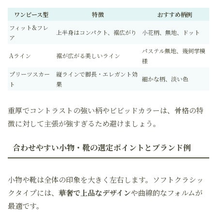
ワンピース型
特徴
おすすめ柄例
フィット&フレ
上半身はコンパクト、裾広がり
小花柄、無地、ドット
ア
パステル無地、幾何学模
Aライン
裾が広がる美しいライン
様
プリーツスカー
縦ラインで脚長・エレガント効
細かな柄、淡い色
ト
果
重厚でコントラストの強い柄やビビッドカラーは、骨格の特
徴に対して主張が強すぎるため避けましょう。
合わせやすい小物・靴の選定ポイントとブランド例
小物や靴は全体の印象を大きく左右します。ソフトクラシッ
クタイプには、
華奢で上品なデザイン
や曲線的なフォルムが
最適です。