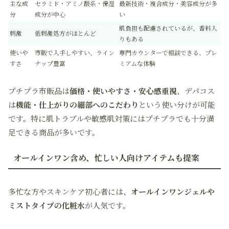
主な成
セラミド・アミノ酸系・保湿
最新技術・複合成分・美容成分が多
分
成分が中心
い
肌負担も配慮されているが、香料入
刺激
低刺激処方がほとんど
りもある
使いや
市販で入手しやすい、ライン
専門カウンターで相談できる、プレ
すさ
ナップ豊富
ミアムな体験
プチプラ市販品は
価格・使いやすさ・安心感重視
、デパコス
は
機能・仕上がりの細部へのこだわり
という使い分けが可能
です。特に肌トラブルや敏感肌対策にはプチプラでも十分満
足できる商品が多いです。
オールインワン含め、忙しい人向けアイテムも提案
多忙な方やスキンケア初心者には、
オールインワンジェルや
ミストタイプの化粧水
が人気です。