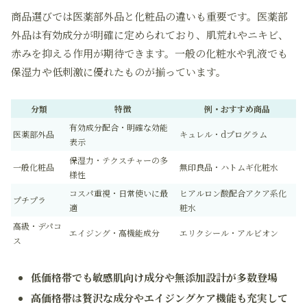
商品選びでは医薬部外品と化粧品の違いも重要です。医薬部
外品は有効成分が明確に定められており、肌荒れやニキビ、
赤みを抑える作用が期待できます。一般の化粧水や乳液でも
保湿力や低刺激に優れたものが揃っています。
分類
特徴
例・おすすめ商品
有効成分配合・明確な効能
医薬部外品
キュレル・dプログラム
表示
保湿力・テクスチャーの多
一般化粧品
無印良品・ハトムギ化粧水
様性
コスパ重視・日常使いに最
ヒアルロン酸配合アクア系化
プチプラ
適
粧水
高級・デパコ
エイジング・高機能成分
エリクシール・アルビオン
ス
低価格帯でも敏感肌向け成分や無添加設計が多数登場
高価格帯は贅沢な成分やエイジングケア機能も充実して