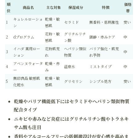
順
価格
商品名
主な対象
保湿成分
特徴
位
帯
キュレルローショ
乾燥・敏
1
セラミド
無香料・低刺激性
安い
ン
感肌
花粉・敏
グリチルリチ
2
dプログラム
鎮静・赤みケア
中
感肌
ン酸
イハダ 薬用ロー
花粉肌荒
ヘパリン類似
バリア強化・肌荒
3
中
ション
れ
物質
れ予防
アベンヌウォータ
乾燥・赤
4
温泉水
ミストタイプ
中
ー
み
無印良品 敏感肌
乾燥・敏
5
グリセリン
シンプル処方
安い
化粧水
感肌
乾燥やバリア機能低下にはセラミドやヘパリン類似物質
配合タイプ
ニキビや赤みなど炎症にはグリチルリチン酸やトラネキ
サム酸も注目
香料やアルコールフリーの低刺激設計が安心感を高めま