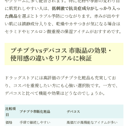
やクリームに多く配合されます。特に花粉や季節の変わり目
に肌荒れしやすい人は、
低刺激で抗炎症成分がしっかり入っ
た商品
を選ぶとトラブル予防につながります。赤みが出やす
い肌には鎮静成分入りを、乾燥やカサつきが気になる場合は
セラミドやヒアルロン酸重視の保湿アイテムがおすすめです。
プチプラvsデパコス 市販品の効果・
使用感の違いをリアルに検証
ドラッグストアには高評価のプチプラ化粧品も充実してお
り、コスパを重視したい方にも心強い選択肢です。一方で、
デパコスと比べて機能や効果はどうなのでしょうか。
比較項
プチプラ市販化粧品
デパコス
目
価格
手頃で継続しやすい
高価だが高機能なアイテムが多い