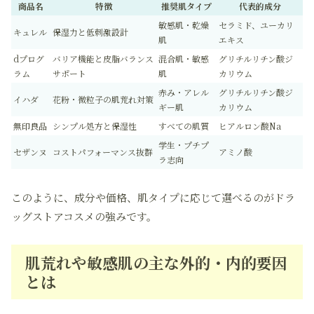
商品名
特徴
推奨肌タイプ
代表的成分
敏感肌・乾燥
セラミド、ユーカリ
キュレル
保湿力と低刺激設計
肌
エキス
dプログ
バリア機能と皮脂バランス
混合肌・敏感
グリチルリチン酸ジ
ラム
サポート
肌
カリウム
赤み・アレル
グリチルリチン酸ジ
イハダ
花粉・微粒子の肌荒れ対策
ギー肌
カリウム
無印良品
シンプル処方と保湿性
すべての肌質
ヒアルロン酸Na
学生・プチプ
セザンヌ
コストパフォーマンス抜群
アミノ酸
ラ志向
このように、成分や価格、肌タイプに応じて選べるのがドラ
ッグストアコスメの強みです。
肌荒れや敏感肌の主な外的・内的要因
とは