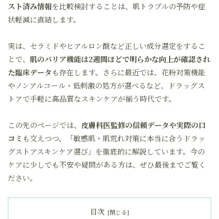
スト済み情報
を比較検討することは、
肌トラブルの予防や症
状軽減
に直結します。
実は、セラミドやヒアルロン酸など正しい成分選定をするこ
とで、
肌のバリア機能は2週間ほどで明らかな向上が確認され
た臨床データ
も存在します。さらに最近では、
花粉対策機能
やノンアルコール・低刺激の処方
が選べるなど、ドラッグス
トアで手軽に高品質なスキンケアが揃う時代です。
この先のページでは、
皮膚科医監修の信頼データや実際の口
コミ
も交えつつ、「敏感肌・肌荒れ対策に本当に合うドラッ
グストアスキンケア選び」を徹底的に解説しています。
今の
ケアに少しでも不安や疑問がある方は、ぜひ最後までご覧く
ださい。
目次