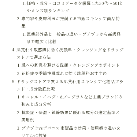
価格・成分・口コミデータを網羅した30代〜50代
やメンズ別ランキング
専門家や皮膚科医が推奨する市販スキンケア商品特
集
医薬部外品と一般品の違い・プチプラから高級品
まで幅広く比較
肌荒れや敏感肌に効く洗顔料・クレンジングをドラッグ
ストアで選ぶ方法
肌への刺激を避ける洗顔・クレンジングのポイント
花粉症や季節性肌荒れに効く洗顔料おすすめ
ドラッグストアで買える肌荒れ用スキンケア化粧品ブラ
ンド・成分徹底比較
キュレル・イハダ・dプログラムなど主要ブランドの
強みと成分分析
抗炎症・保湿・鎮静効果に優れる成分の選定基準と
実用例
プチプラvsデパコス 市販品の効果・使用感の違いを
リアルに検証