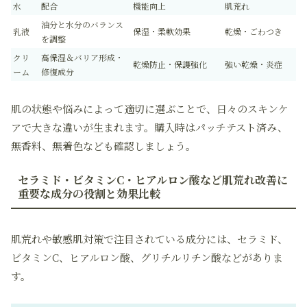
水
配合
機能向上
肌荒れ
油分と水分のバランス
乳液
保湿・柔軟効果
乾燥・ごわつき
を調整
クリ
高保湿＆バリア形成・
乾燥防止・保護強化
強い乾燥・炎症
ーム
修復成分
肌の状態や悩みによって適切に選ぶことで、日々のスキンケ
アで大きな違いが生まれます。購入時はパッチテスト済み、
無香料、無着色なども確認しましょう。
セラミド・ビタミンC・ヒアルロン酸など肌荒れ改善に
重要な成分の役割と効果比較
肌荒れや敏感肌対策で注目されている成分には、セラミド、
ビタミンC、ヒアルロン酸、グリチルリチン酸などがありま
す。