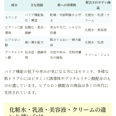
配合されやすい商
成分
主な役割
肌への効果例
品
バリア機能強
乾燥・外部刺激から守
化粧水・乳液・ク
セラミド
化・保湿
る
リーム
ビタミンC誘
抗酸化・美白・
赤みや毛穴、ニキビの
化粧水・美容液
導体
鎮静
改善
ヒアルロン
肌のうるおい・弾力維
高い保水能力
化粧水・乳液
酸
持
グリチルリチ
抗炎症・鎮静作
炎症や赤み、花粉皮膚
クリーム・ジェル
ン酸
用
炎の緩和
バリア機能の低下や赤みが気になる方にはセラミド、多様な
肌トラブルにはビタミンC誘導体やグリチルリチン酸配合のも
のが適しています。ヒアルロン酸配合の商品は多くの年代に
支持されています。
化粧水・乳液・美容液・クリームの違