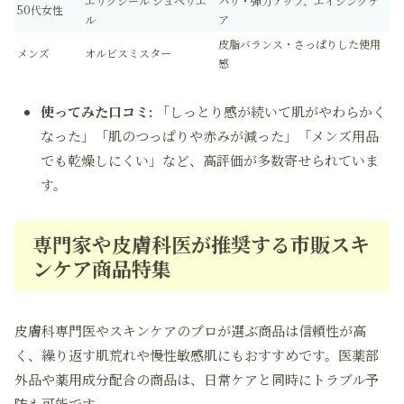
エリクシール シュペリエ
ハリ・弾力アップ、エイジングケ
50代女性
ル
ア
皮脂バランス・さっぱりした使用
メンズ
オルビスミスター
感
使ってみた口コミ:
「しっとり感が続いて肌がやわらかく
なった」「肌のつっぱりや赤みが減った」「メンズ用品
でも乾燥しにくい」など、高評価が多数寄せられていま
す。
専門家や皮膚科医が推奨する市販スキ
ンケア商品特集
皮膚科専門医やスキンケアのプロが選ぶ商品は信頼性が高
く、繰り返す肌荒れや慢性敏感肌にもおすすめです。医薬部
外品や薬用成分配合の商品は、日常ケアと同時にトラブル予
防も可能です。