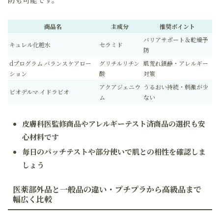
商品名
主成分
推奨ポイント
バリアサポート＆乾燥予
キュレル化粧水
セラミド
防
dプログラム バランスケアロー
グリチルリチン
肌荒れ鎮静・アレルギー
ション
酸
対策
アクアジェニウ
うるおい持続・刺激が少
ビオデルマ イドラビオ
ム
ない
皮膚科医監修商品やアレルギーテスト済商品の選択も安
心材料です
毎日のパッチテストや部分使いで肌との相性を確認しま
しょう
医薬部外品と一般品の違い・プチプラから高級品まで
幅広く比較