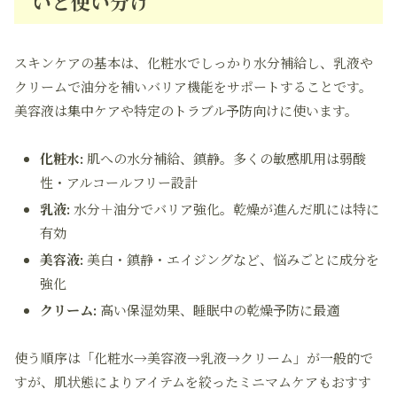
いと使い分け
スキンケアの基本は、化粧水でしっかり水分補給し、乳液や
クリームで油分を補いバリア機能をサポートすることです。
美容液は集中ケアや特定のトラブル予防向けに使います。
化粧水:
肌への水分補給、鎮静。多くの敏感肌用は弱酸
性・アルコールフリー設計
乳液:
水分＋油分でバリア強化。乾燥が進んだ肌には特に
有効
美容液:
美白・鎮静・エイジングなど、悩みごとに成分を
強化
クリーム:
高い保湿効果、睡眠中の乾燥予防に最適
使う順序は「化粧水→美容液→乳液→クリーム」が一般的で
すが、肌状態によりアイテムを絞ったミニマムケアもおすす