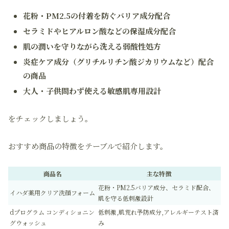
花粉・PM2.5の付着を防ぐバリア成分配合
セラミドやヒアルロン酸などの保湿成分配合
肌の潤いを守りながら洗える弱酸性処方
炎症ケア成分（グリチルリチン酸ジカリウムなど）配合
の商品
大人・子供問わず使える敏感肌専用設計
をチェックしましょう。
おすすめ商品の特徴をテーブルで紹介します。
商品名
主な特徴
花粉・PM2.5バリア成分、セラミド配合、
イハダ薬用クリア洗顔フォーム
肌を守る低刺激設計
dプログラム コンディショニン
低刺激,肌荒れ予防成分,アレルギーテスト済
グウォッシュ
み