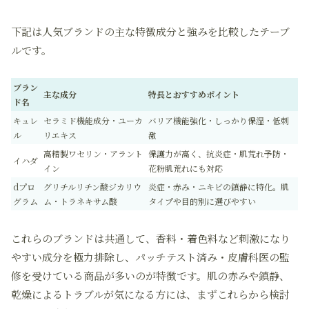
下記は人気ブランドの主な特徴成分と強みを比較したテーブ
ルです。
ブラン
主な成分
特長とおすすめポイント
ド名
キュレ
セラミド機能成分・ユーカ
バリア機能強化・しっかり保湿・低刺
ル
リエキス
激
高精製ワセリン・アラント
保護力が高く、抗炎症・肌荒れ予防・
イハダ
イン
花粉肌荒れにも対応
dプロ
グリチルリチン酸ジカリウ
炎症・赤み・ニキビの鎮静に特化。肌
グラム
ム・トラネキサム酸
タイプや目的別に選びやすい
これらのブランドは共通して、香料・着色料など刺激になり
やすい成分を極力排除し、パッチテスト済み・皮膚科医の監
修を受けている商品が多いのが特徴です。肌の赤みや鎮静、
乾燥によるトラブルが気になる方には、まずこれらから検討