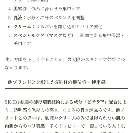
美容液
：悩みに合わせた集中ケア
乳液
：水分と油分のバランスを調整
クリーム
：うるおいを閉じ込めてバリア強化
スペシャルケア（マスクなど）
：即効性ある集中保湿・
美白ケア
使い方順を正しく守ることが、最大限のスキンケア効果につ
ながります。
他ブランドと比較したSK-IIの優位性・使用感
SK-IIは
独自の酵母培養技術による成分「ピテラ™」配合
によ
り、透明感や保湿力の高さ、なじみの良さが強みです。他ブ
ランドとの違いは、
乳液やクリームのみでは得られない肌の
内側からのハリ実感
。多くのレビューで「使っている人の肌