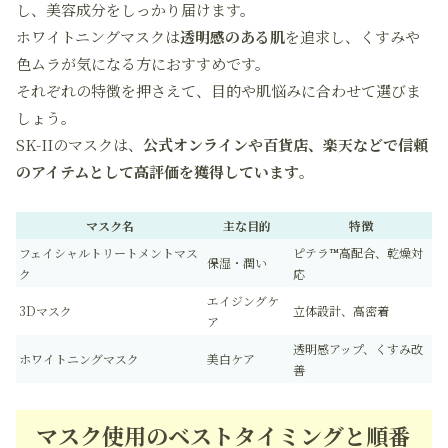
し、美容成分をしっかり届けます。
ホワイトニングマスクは
透明感のある肌
を追求し、くすみや
色ムラが気になる方におすすめです。
それぞれの特徴を押さえて、目的や肌悩みに合わせて選びま
しょう。
SK-IIのマスクは、
公式オンラインや百貨店、楽天などで信頼
のアイテムとして高評価を獲得しています
。
マスク名
主な目的
特徴
フェイシャルトリートメントマス
ピテラ™高配合、乾燥対
保湿・潤い
ク
応
エイジングケ
3Dマスク
立体設計、高密着
ア
透明感アップ、くすみ改
ホワイトニングマスク
美白ケア
善
マスク使用のベストタイミングと順番