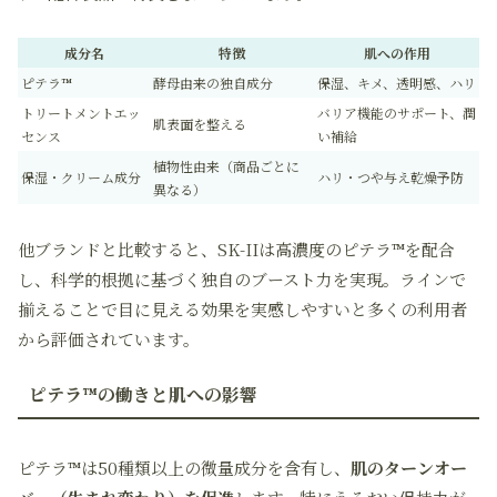
成分名
特徴
肌への作用
ピテラ™
酵母由来の独自成分
保湿、キメ、透明感、ハリ
トリートメントエッ
バリア機能のサポート、潤
肌表面を整える
センス
い補給
植物性由来（商品ごとに
保湿・クリーム成分
ハリ・つや与え乾燥予防
異なる）
他ブランドと比較すると、SK-IIは高濃度のピテラ™を配合
し、科学的根拠に基づく独自のブースト力を実現。ラインで
揃えることで目に見える効果を実感しやすいと多くの利用者
から評価されています。
ピテラ™の働きと肌への影響
ピテラ™は50種類以上の微量成分を含有し、
肌のターンオー