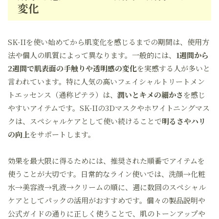
変化
SK-IIを使い始めてから肌変化を感じるまでの期間は、使用方
法や個人の肌質によって異なります。一般的には、
1週間から
2週間で肌表面の手触りや透明感の変化
を実感する人が多いと
言われています。特に人気の高いフェイシャルトリートメン
トエッセンス（通称ピテラ）は、
潤いとキメの細かさ
を感じ
やすいアイテムです。SK-IIの3Dマスクやホワイトニングマス
クは、スペシャルケアとして使い続けることで
明るさやハリ
の向上
をサポートします。
効果を最大限に得るためには、推奨された順番でアイテムを
使うことが大切です。日常的なライン使いでは、洗顔→化粧
水→美容液→乳液→クリームの順に、週に数回のスペシャル
ケアとしてパックの活用がおすすめです。個々の製品説明や
公式ガイドの通りに正しく使うことで、肌のトーンアップや