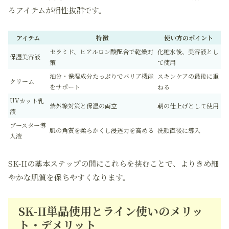
るアイテムが相性抜群です。
アイテム
特徴
使い方のポイント
セラミド、ヒアルロン酸配合で乾燥対
化粧水後、美容液とし
保湿美容液
策
て使用
油分・保湿成分たっぷりでバリア機能
スキンケアの最後に重
クリーム
をサポート
ねる
UVカット乳
紫外線対策と保湿の両立
朝の仕上げとして使用
液
ブースター導
肌の角質を柔らかくし浸透力を高める
洗顔直後に導入
入液
SK-IIの基本ステップの間にこれらを挟むことで、よりきめ細
やかな肌質を保ちやすくなります。
SK-II単品使用とライン使いのメリッ
ト・デメリット