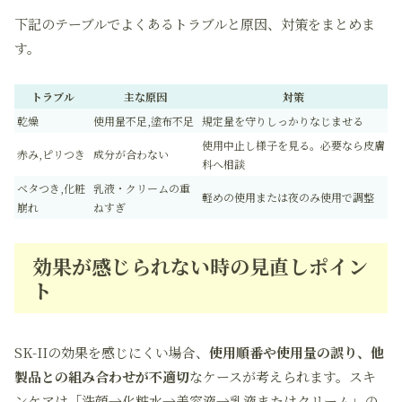
下記のテーブルでよくあるトラブルと原因、対策をまとめま
す。
トラブル
主な原因
対策
乾燥
使用量不足,塗布不足
規定量を守りしっかりなじませる
使用中止し様子を見る。必要なら皮膚
赤み,ピリつき
成分が合わない
科へ相談
ベタつき,化粧
乳液・クリームの重
軽めの使用または夜のみ使用で調整
崩れ
ねすぎ
効果が感じられない時の見直しポイン
ト
SK-IIの効果を感じにくい場合、
使用順番や使用量の誤り、他
製品との組み合わせが不適切
なケースが考えられます。スキ
ンケアは「洗顔→化粧水→美容液→乳液またはクリーム」の