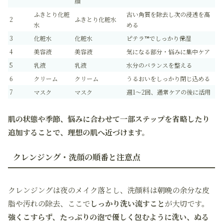
顔
ふきとり化粧
古い角質を除去し次の浸透を高
2
ふきとり化粧水
水
める
3
化粧水
化粧水
ピテラ™でしっかり保湿
4
美容液
美容液
気になる部分・悩みに集中ケア
5
乳液
乳液
水分のバランスを整える
6
クリーム
クリーム
うるおいをしっかり閉じ込める
7
マスク
マスク
週1〜2回、通常ケアの後に活用
肌の状態や季節、悩みに合わせて一部ステップを省略したり
追加することで、理想の肌へ近づけます。
クレンジング・洗顔の順番と注意点
クレンジングは夜のメイク落とし、洗顔料は朝晩の余分な皮
脂や汚れの除去、ここで
しっかり洗い流すこと
が大切です。
強くこすらず、たっぷりの泡で優しく包むように洗い、ぬる