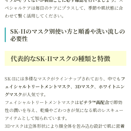
ペシャルケアは毎日のケアにプラスして、季節や肌状態に合
わせて賢く活用してください。
SK-IIのマスク別使い方と順番や洗い流しの
必要性
代表的なSK-IIマスクの種類と特徴
SK-IIには多様なマスクがラインナップされており、中でも
フ
ェイシャルトリートメントマスク
、
3Dマスク
、
ホワイトニン
グマスク
が人気です。
フェイシャルトリートメントマスクは
ピテラ™高配合
で即効
性の潤いを与え、乾燥やごわつきが気になる肌のレスキュー
アイテムとして知られています。
3Dマスクは立体形状により
顔全体を包み込む設計
で肌に密着