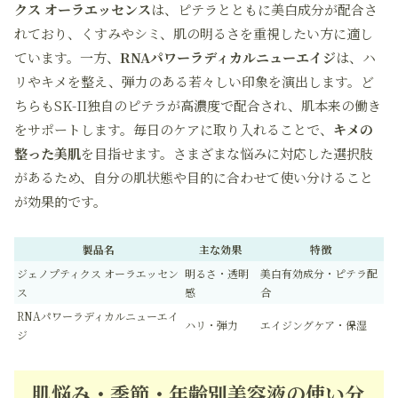
クス オーラエッセンス
は、ピテラとともに美白成分が配合さ
れており、くすみやシミ、肌の明るさを重視したい方に適し
ています。一方、
RNAパワーラディカルニューエイジ
は、ハ
リやキメを整え、弾力のある若々しい印象を演出します。ど
ちらもSK-II独自のピテラが高濃度で配合され、肌本来の働き
をサポートします。毎日のケアに取り入れることで、
キメの
整った美肌
を目指せます。さまざまな悩みに対応した選択肢
があるため、自分の肌状態や目的に合わせて使い分けること
が効果的です。
製品名
主な効果
特徴
ジェノプティクス オーラエッセン
明るさ・透明
美白有効成分・ピテラ配
ス
感
合
RNAパワーラディカルニューエイ
ハリ・弾力
エイジングケア・保湿
ジ
肌悩み・季節・年齢別美容液の使い分