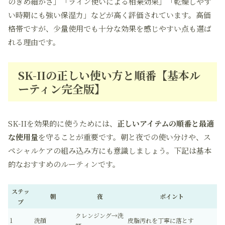
のきめ細かさ」「ライン使いによる相乗効果」「乾燥しやす
い時期にも強い保湿力」などが高く評価されています。高価
格帯ですが、少量使用でも十分な効果を感じやすい点も選ば
れる理由です。
SK-IIの正しい使い方と順番【基本ル
ーティン完全版】
SK-IIを効果的に使うためには、
正しいアイテムの順番と最適
な使用量
を守ることが重要です。朝と夜での使い分けや、ス
ペシャルケアの組み込み方にも意識しましょう。下記は基本
的なおすすめのルーティンです。
ステッ
朝
夜
ポイント
プ
クレンジング→洗
1
洗顔
皮脂汚れを丁寧に落とす