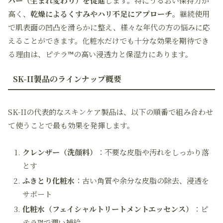
バー（生まれ変わり）を促進
します。特にうるおい保持力が
高く、
乾燥によるくすみやハリ不足にアプローチ
。継続使用
で肌表面の凹凸を滑らかに整え、様々な年代の方の悩みに応
えることができます。化粧水だけでも十分な効果を期待でき
る理由は、ピテラ™の高い浸透力と保湿力にあります。
SK-II製品のラインナップ概要
SK-IIの代表的なスキンケア製品は、以下の順番で組み合わせ
て使うことで最も効果を発揮します。
クレンザー（洗顔料）
：不要な皮脂や汚れをしっかり落
とす
ふきとり化粧水
：古い角質や余分な皮脂の除去、浸透を
サポート
化粧水（フェイシャルトリートメントエッセンス）
：ピ
テラ™で潤い補給