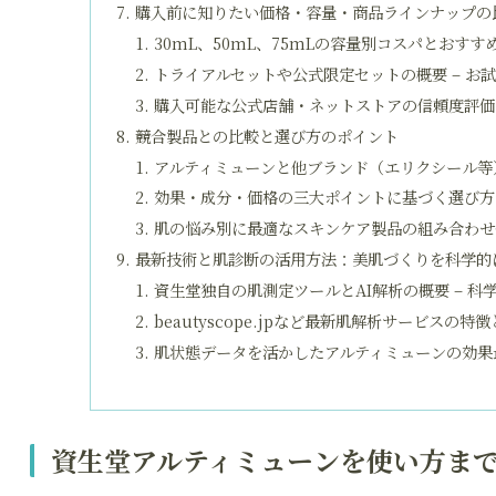
購入前に知りたい価格・容量・商品ラインナップの
30mL、50mL、75mLの容量別コスパとおすす
トライアルセットや公式限定セットの概要 – お
購入可能な公式店舗・ネットストアの信頼度評価 
競合製品との比較と選び方のポイント
アルティミューンと他ブランド（エリクシール等）
効果・成分・価格の三大ポイントに基づく選び方 
肌の悩み別に最適なスキンケア製品の組み合わせ例
最新技術と肌診断の活用方法：美肌づくりを科学的
資生堂独自の肌測定ツールとAI解析の概要 – 科
beautyscope.jpなど最新肌解析サービスの特
肌状態データを活かしたアルティミューンの効果最
資生堂アルティミューンを使い方ま