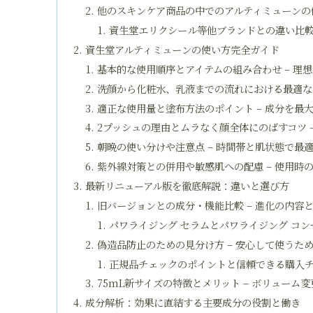
他のスキンケア商品の中でのアルティミューンの位
資生堂エリクシール等他ブランドとの違い比較
資生堂アルティミューンの使い方完全ガイド
基本的な使用順序とアイテムの組み合わせ – 理
洗顔から化粧水、乳液までの流れにおける最適な
適正な使用量と塗布方法のポイント – 成分を最
2プッシュの理由とムラなく顔全体にのばすコツ 
朝晩の使い分けや注意点 – 時間帯と肌状態で最
紫外線対策との併用や敏感肌への配慮 – 使用時
最新リニューアル版を徹底解説：違いと選び方
旧バージョンとの成分・機能比較 – 進化の内容
パワライジング セラムとパワライジング コンセン
偽造品防止のための見分け方 – 安心して使うた
正規品チェックのポイントと信頼できる購入チ
75mL新サイズの特徴とメリット – ボリューム
成分解析：効果に直結する主要成分の役割と働き