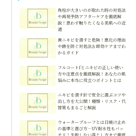
角栓が大きいのが取れた時の対処法
や再発予防アフターケアを徹底解
説！思わず触りたくなる美肌への近
道
黄ニキビを潰すと危険！悪化の理由
や跡を防ぐ対処法＆即効ケアまでわ
かるガイド
フルコートfとニキビの正しい使い
方や注意点を徹底解説！あなたの肌
悩みに本当に役立つポイントとは
ニキビを潰す針で安全に選ぶコツや
治し方を大公開！種類・リスク・代
替策もまるごと解説
ウォータープルーフとは日焼け止め
の基準と選び方―UV耐水性もバッ
チリ！失敗しない落とし方まで徹底