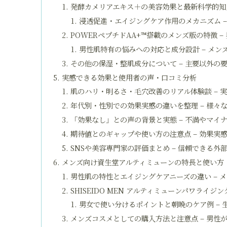
発酵カメリアエキス＋の美容効果と最新科学的知見
浸透促進・エイジングケア作用のメカニズム 
POWERペプチドAA+™搭載のメンズ版の特徴 
男性肌特有の悩みへの対応と成分設計 – メン
その他の保湿・整肌成分について – 主要以外の
実感できる効果と使用者の声・口コミ分析
肌のハリ・明るさ・毛穴改善のリアル体験談 – 
年代別・性別での効果実感の違いを整理 – 様々
「効果なし」との声の背景と実態 – 不満やマイ
期待値とのギャップや使い方の注意点 – 効果実
SNSや美容専門家の評価まとめ – 信頼できる外
メンズ向け資生堂アルティミューンの特長と使い方
男性肌の特性とエイジングケアニーズの違い – 
SHISEIDO MEN アルティミューンパワライ
男女で使い分けるポイントと朝晩のケア例 –
メンズコスメとしての購入方法と注意点 – 男性