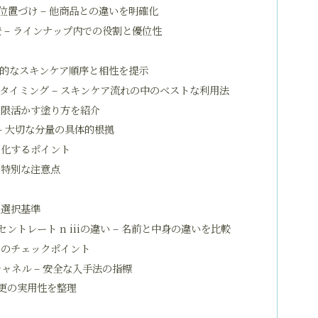
置づけ – 他商品との違いを明確化
 – ラインナップ内での役割と優位性
想的なスキンケア順序と相性を提示
タイミング – スキンケア流れの中のベストな利用法
大限活かす塗り方を紹介
– 大切な分量の具体的根拠
適化するポイント
の特別な注意点
と選択基準
トレート n iiiの違い – 名前と中身の違いを比較
めのチェックポイント
ャネル – 安全な入手法の指標
変更の実用性を整理