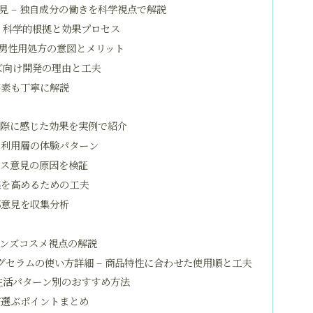
 – 独自成分の働きを科学視点で解説
– 科学的根拠と効果プロセス
– 男性用処方の意図とメリット
ズ向け開発の理由と工夫
要素も丁寧に解説
実際に感じた効果を実例で紹介
な利用層の体験パターン
ナス意見の原因を検証
感を高めるための工夫
部意見を収集分析
メンズコスメ視点の解説
ジングセラムの使い方詳細 – 商品特性に合わせた使用順と工夫
 生活パターン別のおすすめ方法
が選ぶポイントまとめ