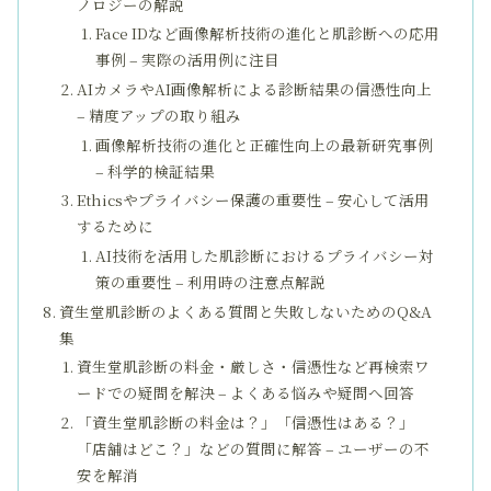
ノロジーの解説
Face IDなど画像解析技術の進化と肌診断への応用
事例 – 実際の活用例に注目
AIカメラやAI画像解析による診断結果の信憑性向上
– 精度アップの取り組み
画像解析技術の進化と正確性向上の最新研究事例
– 科学的検証結果
Ethicsやプライバシー保護の重要性 – 安心して活用
するために
AI技術を活用した肌診断におけるプライバシー対
策の重要性 – 利用時の注意点解説
資生堂肌診断のよくある質問と失敗しないためのQ&A
集
資生堂肌診断の料金・厳しさ・信憑性など再検索ワ
ードでの疑問を解決 – よくある悩みや疑問へ回答
「資生堂肌診断の料金は？」「信憑性はある？」
「店舗はどこ？」などの質問に解答 – ユーザーの不
安を解消