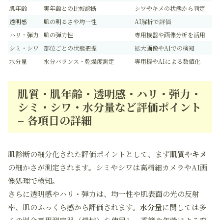
肌年齢
実年齢との比較診断
シワやキメの状態から判定
透明感
肌の明るさや均一性
AI解析で評価
ハリ・弾力
肌の弾力性
専用機器や画像分析を活用
シミ・シワ
部位ごとの状態把握
拡大画像やAIでの検知
水分量
水分バランス・乾燥度測定
専用機やAIによる数値化
肌質・肌年齢・透明感・ハリ・弾力・
シミ・シワ・水分量など評価ポイント
– 各項目の詳細
肌診断の細分化された評価ポイントとして、まず
肌質
や
キメ
の細かさが測定されます。シミやシワは高精細カメラやAI画
像処理で検知。
さらに透明感やハリ・弾力は、均一性や肌表面の光の反射
率、肌のふっくら感から評価されます。
水分量
に関しては多