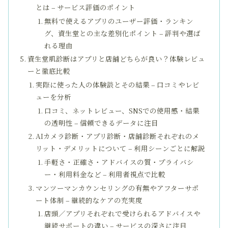
とは – サービス評価のポイント
無料で使えるアプリのユーザー評価・ランキン
グ、資生堂との主な差別化ポイント – 評判や選ば
れる理由
資生堂肌診断はアプリと店舗どちらが良い？体験レビュ
ーと徹底比較
実際に使った人の体験談とその結果 – 口コミやレビ
ューを分析
口コミ、ネットレビュー、SNSでの使用感・結果
の透明性 – 信頼できるデータに注目
AIカメラ診断・アプリ診断・店舗診断それぞれのメ
リット・デメリットについて – 利用シーンごとに解説
手軽さ・正確さ・アドバイスの質・プライバシ
ー・利用料金など – 利用者視点で比較
マンツーマンカウンセリングの有無やアフターサポ
ート体制 – 継続的なケアの充実度
店頭／アプリそれぞれで受けられるアドバイスや
継続サポートの違い – サービスの深さに注目