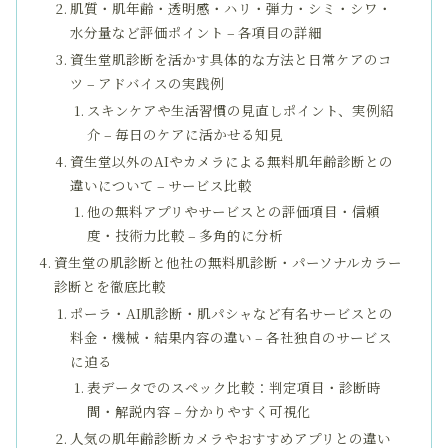
肌質・肌年齢・透明感・ハリ・弾力・シミ・シワ・
水分量など評価ポイント – 各項目の詳細
資生堂肌診断を活かす具体的な方法と日常ケアのコ
ツ – アドバイスの実践例
スキンケアや生活習慣の見直しポイント、実例紹
介 – 毎日のケアに活かせる知見
資生堂以外のAIやカメラによる無料肌年齢診断との
違いについて – サービス比較
他の無料アプリやサービスとの評価項目・信頼
度・技術力比較 – 多角的に分析
資生堂の肌診断と他社の無料肌診断・パーソナルカラー
診断とを徹底比較
ポーラ・AI肌診断・肌パシャなど有名サービスとの
料金・機械・結果内容の違い – 各社独自のサービス
に迫る
表データでのスペック比較：判定項目・診断時
間・解説内容 – 分かりやすく可視化
人気の肌年齢診断カメラやおすすめアプリとの違い