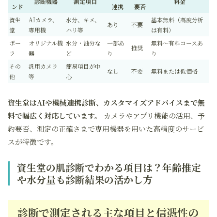
診断機器
測定項目
料金
ンド
連携
要否
資生
AIカメラ、
水分、キメ、
基本無料（高度分析
あり
不要
堂
専用機
ハリ等
は有料）
ポー
オリジナル機
水分・油分な
一部あ
無料〜有料コースあ
推奨
ラ
器
ど
り
り
その
汎用カメラ
簡易項目が中
なし
不要
無料または低価格
他
等
心
資生堂はAIや機械連携診断、カスタマイズアドバイスまで無
料で幅広く対応しています。
カメラやアプリ機能の活用、予
約要否、測定の正確さまで専用機器を用いた高精度のサービ
スが特徴です。
資生堂の肌診断でわかる項目は？年齢推定
や水分量も診断結果の活かし方
診断で測定される主な項目と信憑性の