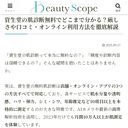
メニュー
検索
資生堂の肌診断無料でどこまで分かる？厳し
さや口コミ・オンライン利用方法を徹底解説
2025.09.17
「資生堂の肌診断って本当に無料なの？」「精度や診断内容
は信頼できるの？」そんな疑問を抱いたことはありません
か。
実は、資生堂の無料肌診断は
店舗・オンライン・アプリの3つ
の方法すべてで対応
しており、各サービスで
肌水分量や透明
感、ハリ・弾力、シミ・シワ、年齢推定など10項目以上を本
格的に測定
するのが大きな特徴です。AIカメラや最新の画像
解析技術を活用し、2023年だけでも
月間10万人以上が肌測定
を体験
しています。