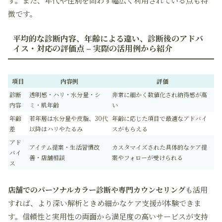
す。また、年代や性別を問わず幅広く利用されている点も特
徴です。
平均的な診断内容、年齢による違い、診断後のアドバ
イス・対応の評価点 – 実際の活用例から紹介
項目
内容例
評価
診断
透明感・ハリ・水分量・シ
非常に細かく数値化され納得感が高
内容
ミ・肌年齢
い
年齢
若年層は水分量や皮脂、30代
年齢に応じた項目で最適なアドバイ
差
以降はハリやたるみ
スがもらえる
アド
アイテム提案・生活習慣改
カスタマイズされた具体的なケア提
バイ
善・店舗相談
案やフォローが受けられる
ス
店舗でのパーソナルカラー診断や専門カウンセリング
も活用
すれば、より深い解析ときめ細かなケア支援が体験できま
す。信頼性と実用性の両面から満足度の高いサービスが支持