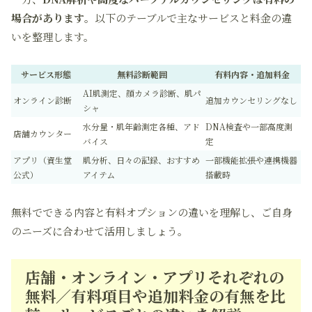
場合があります
。以下のテーブルで主なサービスと料金の違
いを整理します。
サービス形態
無料診断範囲
有料内容・追加料金
AI肌測定、顔カメラ診断、肌パ
オンライン診断
追加カウンセリングなし
シャ
水分量・肌年齢測定各種、アド
DNA検査や一部高度測
店舗カウンター
バイス
定
アプリ（資生堂
肌分析、日々の記録、おすすめ
一部機能拡張や連携機器
公式）
アイテム
搭載時
無料でできる内容と有料オプションの違いを理解し、ご自身
のニーズに合わせて活用しましょう。
店舗・オンライン・アプリそれぞれの
無料／有料項目や追加料金の有無を比