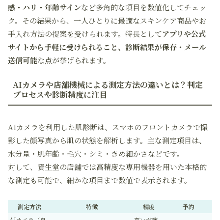
感・ハリ・年齢サイン
など多角的な項目を数値化してチェッ
ク。その結果から、一人ひとりに最適なスキンケア商品やお
手入れ方法の提案を受けられます。特長として
アプリや公式
サイトから手軽に受けられること、診断結果が保存・メール
送信可能
な点が挙げられます。
AIカメラや店舗機械による測定方法の違いとは？判定
プロセスや診断精度に注目
AIカメラを利用した肌診断は、スマホのフロントカメラで撮
影した顔写真から肌の状態を解析します。主な測定項目は、
水分量・肌年齢・毛穴・シミ・きめ細かさなどです。
対して、資生堂の店舗では高精度な専用機器を用いた本格的
な測定も可能で、細かな項目まで数値で表示されます。
測定方法
特徴
精度
予約
AIカメラ（自
高いが簡