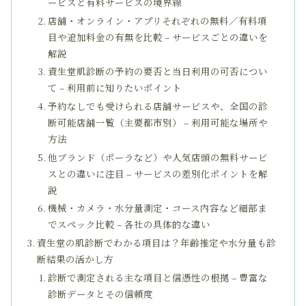
ービスと有料サービスの境界線
店舗・オンライン・アプリそれぞれの無料／有料項
目や追加料金の有無を比較 – サービスごとの違いを
解説
資生堂肌診断の予約の要否と当日利用の可否につい
て – 利用前に知りたいポイント
予約なしでも受けられる店舗サービスや、全国の診
断可能店舗一覧（主要都市別） – 利用可能な場所や
方法
他ブランド（ポーラなど）や人気店頭の無料サービ
スとの違いに注目 – サービスの差別化ポイントを解
説
機械・カメラ・水分量測定・コース内容など細部ま
でスペック比較 – 各社の具体的な違い
資生堂の肌診断でわかる項目は？年齢推定や水分量も診
断結果の活かし方
診断で測定される主な項目と信憑性の根拠 – 豊富な
診断データとその信頼度