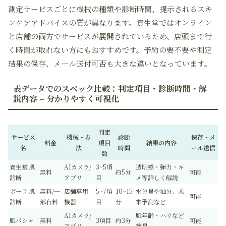
測定サービスごとに機械の種類や診断時間、提示されるスキ
ンケアアドバイスの質が異なります。資生堂ではオンライン
と店舗の両方でサービスが展開されているため、店頭まで行
く時間が取れない方にもおすすめです。予約の要不要や測定
結果の保存、メール送付可否も大きな違いとなっています。
表データでのスペック比較：判定項目・診断時間・解
説内容 – 分かりやすく可視化
判定
サービス
機械・方
診断
保存・メ
料金
項目
結果の内容
名
法
時間
ール送信
数
資生堂 肌
AIカメラ/
3~5項
透明感・弾力・キ
無料
約5分
可能
診断
アプリ
目
メ等詳しく解説
ポーラ 肌
無料/一
店舗専用
5~7項
10~15
水分量や油分、未
可能
診断
部有料
機器
目
分
来予測など
AIカメラ/
肌年齢・ハリなど
肌パシャ
無料
3項目
約3分
可能
アプリ
簡易