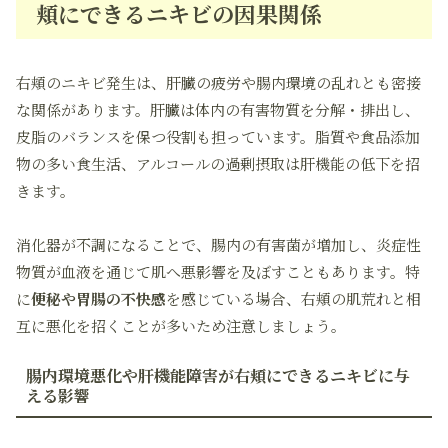
頬にできるニキビの因果関係
右頬のニキビ発生は、肝臓の疲労や腸内環境の乱れとも密接
な関係があります。肝臓は体内の有害物質を分解・排出し、
皮脂のバランスを保つ役割も担っています。脂質や食品添加
物の多い食生活、アルコールの過剰摂取は肝機能の低下を招
きます。
消化器が不調になることで、腸内の有害菌が増加し、炎症性
物質が血液を通じて肌へ悪影響を及ぼすこともあります。特
に
便秘や胃腸の不快感
を感じている場合、右頬の肌荒れと相
互に悪化を招くことが多いため注意しましょう。
腸内環境悪化や肝機能障害が右頬にできるニキビに与
える影響