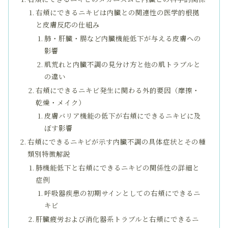
右頬にできるニキビは内臓との関連性の医学的根拠
と皮膚反応の仕組み
肺・肝臓・腸など内臓機能低下が与える皮膚への
影響
肌荒れと内臓不調の見分け方と他の肌トラブルと
の違い
右頬にできるニキビ発生に関わる外的要因（摩擦・
乾燥・メイク）
皮膚バリア機能の低下が右頬にできるニキビに及
ぼす影響
右頬にできるニキビが示す内臓不調の具体症状とその種
類別特徴解説
肺機能低下と右頬にできるニキビの関係性の詳細と
症例
呼吸器疾患の初期サインとしての右頬にできるニ
キビ
肝臓疲労および消化器系トラブルと右頬にできるニ