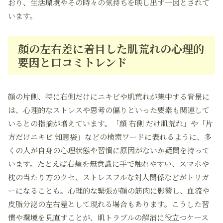
おり、生活環境やその時々の気持ちを映し出す一因とされて
います。
顔の左右差に着目した肌荒れの心理的
要因と口コミトレンド
顔の片側、特に右側だけにニキビや肌荒れが集中する背景に
は、心理的なストレスや思考の偏りといった要素も関連して
いるとの指摘が増えています。「顔 右側 だけ肌荒れ」や「片
方だけニキビ 知恵袋」などの検索ワードに表れるように、多
くの人が自身の心理状態や習慣に原因がないか疑問を持って
います。たとえば右頬を無意識に手で触れやすい、スマホや
枕の当たり方のクセ、ストレスフルな対人関係などがトリガ
ーになることも。心理的な緊張が顔の筋肉に影響し、血流や
皮脂分泌の左右差として現れる場合もあります。こうした習
慣や環境を見直すことが、肌トラブルの解消に役立つケース