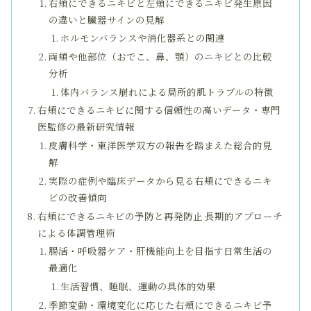
右頬にできるニキビと左頬にできるニキビ発生原因
の違いと臓器サインの見解
ホルモンバランスや消化器系との関連
両頬や他部位（おでこ、鼻、顎）のニキビとの比較
分析
体内バランス崩れによる局所的肌トラブルの特徴
右頬にできるニキビに関する信頼性の高いデータ・専門
医監修の最新研究情報
皮膚科学・東洋医学双方の報告を踏まえた総合的見
解
実際の症例や臨床データから見る右頬にできるニキ
ビの改善傾向
右頬にできるニキビの予防と再発防止 長期的アプローチ
による体調管理術
腸活・呼吸器ケア・肝機能向上を目指す日常生活の
最適化
生活習慣、睡眠、運動の具体的効果
季節変動・環境変化に応じた右頬にできるニキビ予