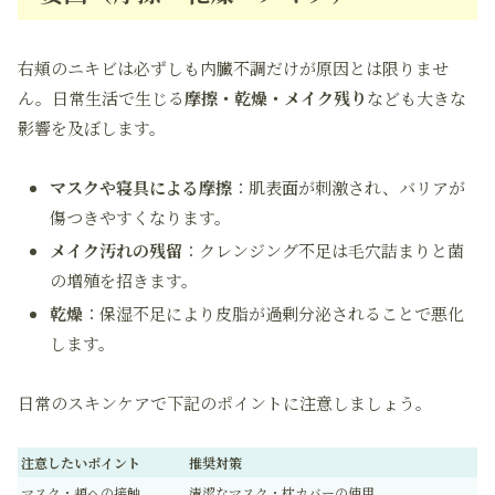
右頬のニキビは必ずしも内臓不調だけが原因とは限りませ
ん。日常生活で生じる
摩擦・乾燥・メイク残り
なども大きな
影響を及ぼします。
マスクや寝具による摩擦
：肌表面が刺激され、バリアが
傷つきやすくなります。
メイク汚れの残留
：クレンジング不足は毛穴詰まりと菌
の増殖を招きます。
乾燥
：保湿不足により皮脂が過剰分泌されることで悪化
します。
日常のスキンケアで下記のポイントに注意しましょう。
注意したいポイント
推奨対策
マスク・頬への接触
清潔なマスク・枕カバーの使用