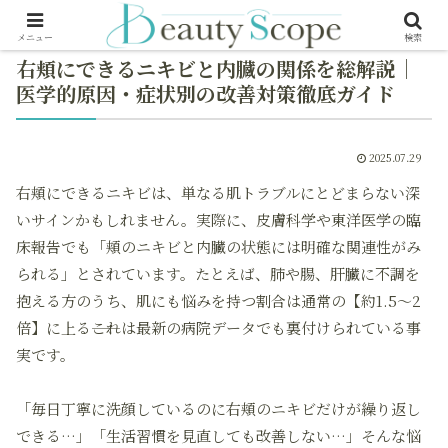
メニュー
検索
右頬にできるニキビと内臓の関係を総解説｜
医学的原因・症状別の改善対策徹底ガイド
2025.07.29
右頬にできるニキビは、単なる肌トラブルにとどまらない深
いサインかもしれません。実際に、皮膚科学や東洋医学の臨
床報告でも「頬のニキビと内臓の状態には明確な関連性がみ
られる」とされています。たとえば、肺や腸、肝臓に不調を
抱える方のうち、肌にも悩みを持つ割合は通常の【約1.5～2
倍】に上る――これは最新の病院データでも裏付けられている事
実です。
「毎日丁寧に洗顔しているのに右頬のニキビだけが繰り返し
できる…」「生活習慣を見直しても改善しない…」そんな悩