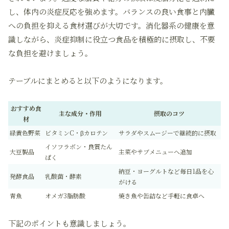
し、体内の炎症反応を強めます。バランスの良い食事と内臓
への負担を抑える食材選びが大切です。消化器系の健康を意
識しながら、炎症抑制に役立つ食品を積極的に摂取し、不要
な負担を避けましょう。
テーブルにまとめると以下のようになります。
おすすめ食
主な成分・作用
摂取のコツ
材
緑黄色野菜
ビタミンC・βカロテン
サラダやスムージーで継続的に摂取
イソフラボン・良質たん
大豆製品
主菜やサブメニューへ追加
ぱく
納豆・ヨーグルトなど毎日1品を心
発酵食品
乳酸菌・酵素
がける
青魚
オメガ3脂肪酸
焼き魚や缶詰など手軽に食卓へ
下記のポイントも意識しましょう。