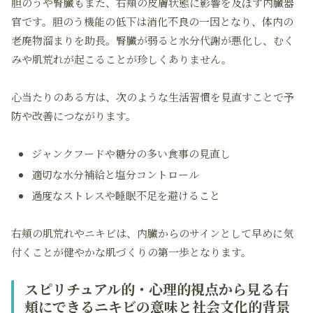
胆のうや腎臓もまた、右頬の皮膚状態に影響を及ぼす内臓器
官です。胆のう機能の低下は消化不良の一因となり、体内の
老廃物溜まりを助長。腎臓が弱ると水分代謝が悪化し、むく
みや肌荒れが起こることが珍しくありません。
心当たりのある方は、次のような生活習慣を見直すことで予
防や改善につながります。
ジャンクフードや糖分の多い食事の見直し
適切な水分補給と塩分コントロール
過度なストレスや睡眠不足を避けること
右頬の肌荒れやニキビは、内臓からのサインとして早めに気
付くことが健やかな肌づくりの第一歩となります。
スピリチュアル的・心理的視点から見る右
頬にできるニキビの意味と社会文化的背景