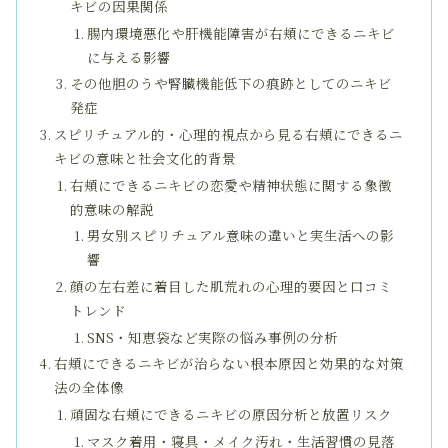
キビの因果関係
腸内環境悪化や肝機能障害が右頬にできるニキビ
に与える影響
その他胆のうや腎臓機能低下の痕跡としてのニキビ
発症
スピリチュアル的・心理的視点から見る右頬にできるニ
キビの意味と社会文化的背景
右頬にできるニキビの恋愛や精神状態に関する象徴
的意味の解説
男女別スピリチュアル意味の違いと実生活への影
響
顔の左右差に着目した肌荒れの心理的要因と口コミ
トレンド
SNS・知恵袋など実際の悩み事例の分析
右頬にできるニキビが治らない根本原因と効果的な対策
法の全体像
頑固な右頬にできるニキビの原因分析と放置リスク
マスク着用・寝具・メイク汚れ・生活習慣の見落