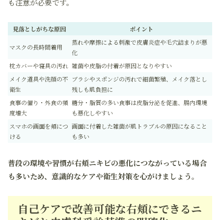
も注意が必要です。
見落としがちな原因
ポイント
蒸れや摩擦による刺激で皮膚炎症や毛穴詰まりが悪
マスクの長時間着用
化
枕カバーや寝具の汚れ
雑菌や皮脂の付着が原因となりやすい
メイク道具や洗顔の不
ブラシやスポンジの汚れで細菌繁殖、メイク落とし
衛生
残しも肌負担に
食事の偏り・外食の頻
糖分・脂質の多い食事は皮脂分泌を促進、腸内環境
度増大
も悪化しやすい
スマホの画面を頬につ
画面に付着した雑菌が肌トラブルの原因になること
ける
も多い
普段の環境や習慣が右頬ニキビの悪化につながっている場合
も多いため、意識的なケアや衛生対策を心がけましょう。
自己ケアで改善可能な右頬にできるニ