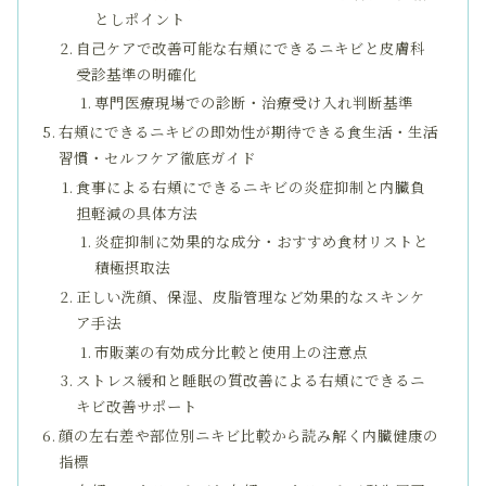
としポイント
自己ケアで改善可能な右頬にできるニキビと皮膚科
受診基準の明確化
専門医療現場での診断・治療受け入れ判断基準
右頬にできるニキビの即効性が期待できる食生活・生活
習慣・セルフケア徹底ガイド
食事による右頬にできるニキビの炎症抑制と内臓負
担軽減の具体方法
炎症抑制に効果的な成分・おすすめ食材リストと
積極摂取法
正しい洗顔、保湿、皮脂管理など効果的なスキンケ
ア手法
市販薬の有効成分比較と使用上の注意点
ストレス緩和と睡眠の質改善による右頬にできるニ
キビ改善サポート
顔の左右差や部位別ニキビ比較から読み解く内臓健康の
指標