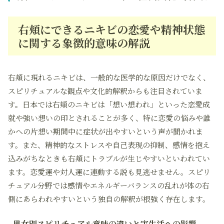
右頬にできるニキビの恋愛や精神状態
に関する象徴的意味の解説
右頬に現れるニキビは、一般的な医学的な原因だけでなく、
スピリチュアルな観点や文化的解釈からも注目されていま
す。日本では右頬のニキビは「想い想われ」といった恋愛成
就や強い想いの印とされることが多く、特に恋愛の悩みや誰
かへの片想い期間中に症状が出やすいという声が聞かれま
す。また、精神的なストレスや自己表現の抑制、感情を抱え
込みがちなときも右頬にトラブルが生じやすいといわれてい
ます。恋愛運や対人運に連動する説も見逃せません。スピリ
チュアル分野では感情やエネルギーバランスの乱れが体の右
側にあらわれやすいという独自の解釈が根強く存在します。
男女別スピリチュアル意味の違いと実生活への影響