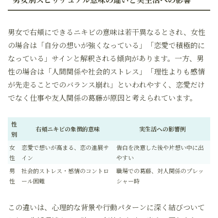
男女で右頬にできるニキビの意味は若干異なるとされ、女性
の場合は「自分の想いが強くなっている」「恋愛で積極的に
なっている」サインと解釈される傾向があります。一方、男
性の場合は「人間関係や社会的ストレス」「理性よりも感情
が先走ることでのバランス崩れ」といわれやすく、恋愛だけ
でなく仕事や友人関係の葛藤が原因と考えられています。
性
右頬ニキビの象徴的意味
実生活への影響例
別
女
恋愛で想いが高まる、恋の進展サ
告白を決意した後や片想い中に出
性
イン
やすい
男
社会的ストレス・感情のコントロ
職場での葛藤、対人関係のプレッ
性
ール困難
シャー時
この違いは、心理的な背景や行動パターンに深く結びついて