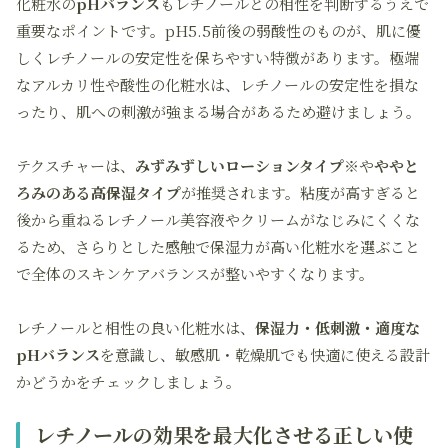
化粧水の
pHバランス
もレチノールとの相性を判断するうえで
重要なポイントです。pH5.5前後の弱酸性のものが、肌に優
しくレチノールの安定性を保ちやすい特徴があります。極端
なアルカリ性や酸性の化粧水は、レチノールの安定性を損な
ったり、肌への刺激が強まる場合があるため避けましょう。
テクスチャーは、
みずみずしいローションタイプ※
や
ややと
ろみのある高保湿タイプ
が推奨されます。粘度が高すぎると
後から重ねるレチノール美容液やクリームがなじみにくくな
るため、さらりとした感触で保湿力が高い化粧水を選ぶこと
で全体のスキンケアバランスが整いやすくなります。
レチノールと相性の良い化粧水は、
保湿力・低刺激・適度な
pHバランス
を意識し、敏感肌・乾燥肌でも快適に使える設計
かどうかをチェックしましょう。
レチノールの効果を最大化させる正しい使