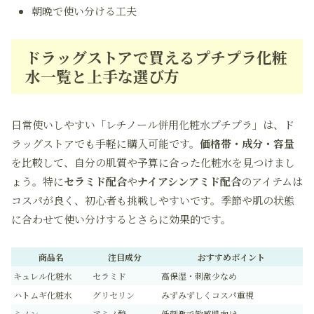
朝晩で使い分ける工夫
ドラッグストアで買えるプチプラ化粧
水一覧と上手な選び方
日常使いしやすい「レチノール併用化粧水プチプラ」は、ド
ラッグストアでも手軽に購入可能です。
価格帯・成分・容量
を比較して、自分の肌質や予算に合った化粧水を見つけまし
ょう。特に
セラミド配合
や
ナイアシンアミド配合
のアイテムは
コスパが良く、初心者も挑戦しやすいです。季節や肌の状態
に合わせて使い分けするとさらに効果的です。
商品名
注目成分
おすすめポイント
キュレル化粧水
セラミド
高保湿・刺激少なめ
ハトムギ化粧水
グリセリン
みずみずしくコスパ重視
ミノン
アミノ酸
低刺激で敏感肌向け