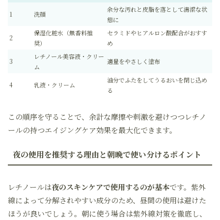
余分な汚れと皮脂を落として清潔な状
1
洗顔
態に
保湿化粧水（無香料推
セラミドやヒアルロン酸配合がおすす
2
奨）
め
レチノール美容液・クリー
3
適量をやさしく塗布
ム
油分でふたをしてうるおいを閉じ込め
4
乳液・クリーム
る
この順序を守ることで、余計な摩擦や刺激を避けつつレチノ
ールの持つエイジングケア効果を最大化できます。
夜の使用を推奨する理由と朝晩で使い分けるポイント
レチノールは
夜のスキンケアで使用するのが基本
です。紫外
線によって分解されやすい成分のため、昼間の使用は避けた
ほうが良いでしょう。朝に使う場合は紫外線対策を徹底し、