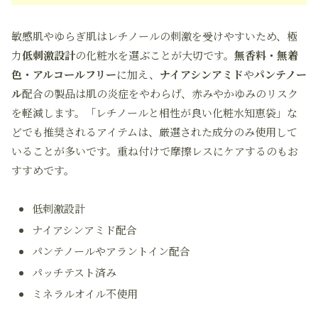
敏感肌やゆらぎ肌はレチノールの刺激を受けやすいため、極
力
低刺激設計
の化粧水を選ぶことが大切です。
無香料・無着
色・アルコールフリー
に加え、
ナイアシンアミド
や
パンテノー
ル
配合の製品は肌の炎症をやわらげ、赤みやかゆみのリスク
を軽減します。「レチノールと相性が良い化粧水知恵袋」な
どでも推奨されるアイテムは、厳選された成分のみ使用して
いることが多いです。重ね付けで摩擦レスにケアするのもお
すすめです。
低刺激設計
ナイアシンアミド配合
パンテノールやアラントイン配合
パッチテスト済み
ミネラルオイル不使用