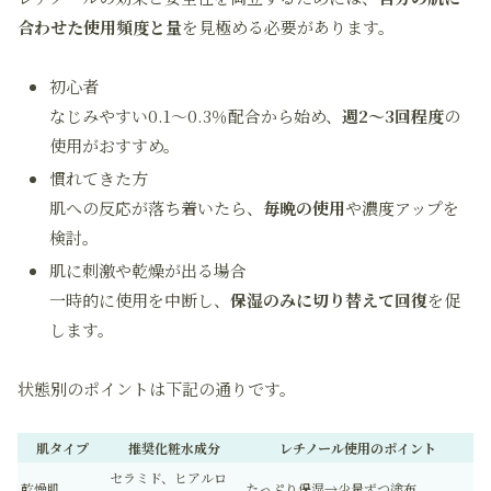
合わせた使用頻度と量
を見極める必要があります。
初心者
なじみやすい0.1～0.3％配合から始め、
週2～3回程度
の
使用がおすすめ。
慣れてきた方
肌への反応が落ち着いたら、
毎晩の使用
や濃度アップを
検討。
肌に刺激や乾燥が出る場合
一時的に使用を中断し、
保湿のみに切り替えて回復
を促
します。
状態別のポイントは下記の通りです。
肌タイプ
推奨化粧水成分
レチノール使用のポイント
セラミド、ヒアルロ
乾燥肌
たっぷり保湿→少量ずつ塗布