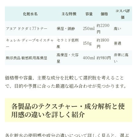
コスパ評
化粧水名
主な特徴
容量
価格
価
約2200
アヌア ドクダミ77トナー
保湿・鎮静
250ml
高い
円
キュレル ディープモイスチャ
セラミド低刺
約1800
150g
普通
ー
激
円
高保湿・大容
非常に高
無印良品 敏感肌用高保湿
400ml
約980円
量
い
価格帯や容量、主要な成分を比較して選択肢を考えること
で、目的や予算に合った最適な組み合わせが見つかります。
各製品のテクスチャー・成分解析と使
用感の違いを詳しく紹介
各化粧水の使用感や成分の違いについて詳しく見ると、選ぶ