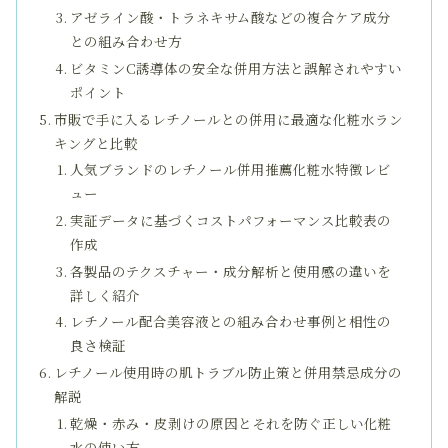
アゼライン酸・トラネキサム酸などの複合ケア成分
との組み合わせ方
ビタミンC誘導体の安全な併用方法と誤解されやすい
ポイント
市販で手に入るレチノールとの併用に最適な化粧水ラン
キングと比較
人気ブランドのレチノール併用推薦化粧水特徴レビ
ュー
実証データに基づくコストパフォーマンス比較表の
作成
各製品のテクスチャー・成分解析と使用感の違いを
詳しく紹介
レチノール配合美容液との組み合わせ事例と相性の
良さ検証
レチノール使用時の肌トラブル防止策と併用禁忌成分の
解説
乾燥・赤み・皮剥けの原因とそれを防ぐ正しい化粧
水の使い方