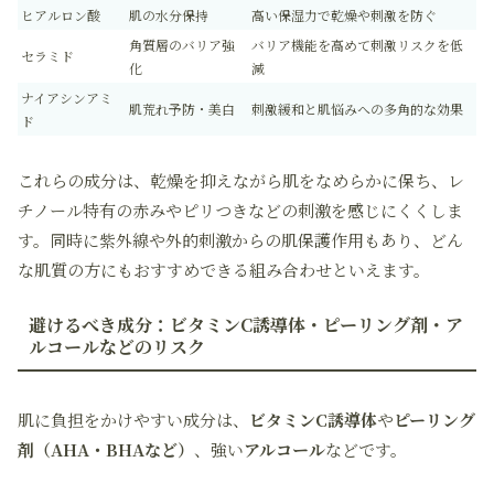
ヒアルロン酸
肌の水分保持
高い保湿力で乾燥や刺激を防ぐ
角質層のバリア強
バリア機能を高めて刺激リスクを低
セラミド
化
減
ナイアシンアミ
肌荒れ予防・美白
刺激緩和と肌悩みへの多角的な効果
ド
これらの成分は、乾燥を抑えながら肌をなめらかに保ち、レ
チノール特有の赤みやピリつきなどの刺激を感じにくくしま
す。同時に紫外線や外的刺激からの肌保護作用もあり、どん
な肌質の方にもおすすめできる組み合わせといえます。
避けるべき成分：ビタミンC誘導体・ピーリング剤・ア
ルコールなどのリスク
肌に負担をかけやすい成分は、
ビタミンC誘導体
や
ピーリング
剤（AHA・BHAなど）
、強い
アルコール
などです。