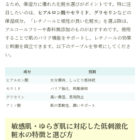
るため、保湿力に優れた化粧水選びがポイントです。特に注
目したいのは、
ヒアルロン酸
や
セラミド
、
グリセリン
などの
保湿成分。「レチノールと相性が良い化粧水」を選ぶ際は、
アルコールフリーや香料無添加のものがおすすめです。使用
することで肌のバリア機能をサポートし、レチノールの効果
と刺激を両立できます。以下のテーブルを参考にしてくださ
い。
成分
役割
ヒアルロン酸
水分保持、しっとり感持続
セラミド
バリア強化、刺激緩和
グリセリン
高い保湿、蒸発防止
アミノ酸
肌の柔軟性、潤いサポート
敏感肌・ゆらぎ肌に対応した低刺激化
粧水の特徴と選び方