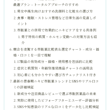
最適プラン – トータルアプローチのすすめ
男女中高生向けおすすめ洗顔料と化粧水の選び方
食事・睡眠・ストレス管理など日常生活の見直しポ
イント
市販薬との併用で効果的にニキビケアをする具体例
男子特有の肌質・ホルモン変動への対策方法も紹
介
競合を凌駕する市販薬比較表＆選定チャート – 成分・価
格・口コミを一目で理解
17製品の有効成分・価格・使用感を包括的に比較
症状と肌質別・年齢別推奨商品チャートの活用法
初心者にも分かりやすい選び方チェックリスト付き
最新の思春期ニキビ市販薬トレンドとSNSやリアル口コ
ミの詳細検証
新成分や注目商品レビューで選ぶ市販医薬品の未来
実際に使用したビフォーアフターとユーザー評価分析
SNSや知恵袋のリアルな口コミをデータ化し比較検証