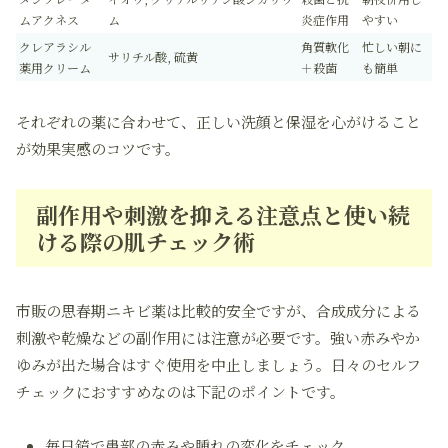
ムアクネス
ム
炎症作用
やすい
クレアラシル
角質軟化
忙しい朝に
サリチル酸, 硫黄
薬用クリーム
＋殺菌
も簡単
それぞれの薬に合わせて、正しい洗顔と保湿を心がけること
が効果実感のコツです。
副作用や刺激を抑える注意点と使い続
ける際の肌チェック術
市販の思春期ニキビ薬は比較的安全ですが、合成成分による
刺激
や
乾燥
などの副作用には注意が必要です。強い赤みやか
ゆみが出た場合はすぐ使用を中止しましょう。日々のセルフ
チェックにおすすめなのは下記のポイントです。
毎日鏡で患部の赤みや腫れの変化をチェック