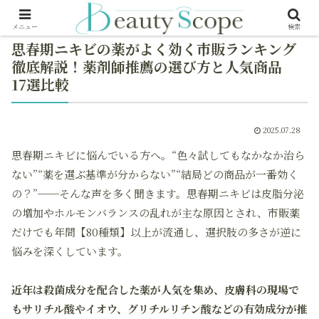
メニュー
検索
思春期ニキビの薬がよく効く市販ランキング
徹底解説！薬剤師推薦の選び方と人気商品
17選比較
2025.07.28
思春期ニキビに悩んでいる方へ。“色々試してもなかなか治ら
ない”“薬を選ぶ基準が分からない”“結局どの商品が一番効く
の？”──そんな声を多く聞きます。思春期ニキビは皮脂分泌
の増加やホルモンバランスの乱れが主な原因とされ、市販薬
だけでも年間【80種類】以上が流通し、選択肢の多さが逆に
悩みを深くしています。
近年は殺菌成分を配合した薬が人気を集め、皮膚科の現場で
もサリチル酸やイオウ、グリチルリチン酸などの有効成分が推