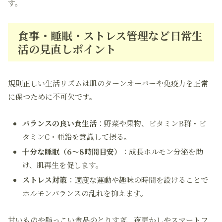
す。
食事・睡眠・ストレス管理など日常生
活の見直しポイント
規則正しい生活リズムは肌のターンオーバーや免疫力を正常
に保つために不可欠です。
バランスの良い食生活
：野菜や果物、ビタミンB群・ビ
タミンC・亜鉛を意識して摂る。
十分な睡眠（6～8時間目安）
：成長ホルモン分泌を助
け、肌再生を促します。
ストレス対策
：適度な運動や趣味の時間を設けることで
ホルモンバランスの乱れを抑えます。
甘いものや脂っこい食品のとりすぎ、夜更かしやスマートフ