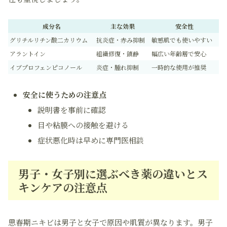
成分名
主な効果
安全性
グリチルリチン酸二カリウム
抗炎症・赤み抑制
敏感肌でも使いやすい
アラントイン
組織修復・鎮静
幅広い年齢層で安心
イブプロフェンピコノール
炎症・腫れ抑制
一時的な使用が推奨
安全に使うための注意点
説明書を事前に確認
目や粘膜への接触を避ける
症状悪化時は早めに専門医相談
男子・女子別に選ぶべき薬の違いとス
キンケアの注意点
思春期ニキビは男子と女子で原因や肌質が異なります。男子