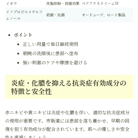
イオウ
皮脂抑制・殺菌効果
ペアアクネクリームW
イソプロピルメチルフ
殺菌・抗菌
オードムーゲ、ロート製品
ェノール
ポイント
正しい用量で毎日継続使用
朝晩の洗顔後に患部へ塗布
強い刺激のケアや摩擦を避ける
炎症・化膿を抑える抗炎症有効成分の
特徴と安全性
赤ニキビや黄ニキビは炎症や化膿を伴い、適切な抗炎症成分
の使用が重要です。市販薬には患部を落ち着かせ、早期の回
復を狙う有効成分が配合されています。肌への優しさや安全
性も重視しましょう。