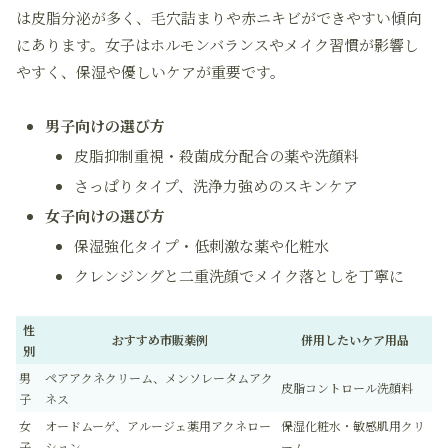
は皮脂分泌が多く、毛穴詰まりや赤ニキビができやすい傾向
にあります。女子はホルモンバランスやメイク習慣が影響し
やすく、保湿や優しいケアが重要です。
男子向けの選び方
皮脂抑制重視・殺菌成分配合の薬や洗顔料
さっぱりタイプ、洗浄力強めのスキンケア
女子向けの選び方
保湿強化タイプ・低刺激な薬や化粧水
クレンジングと二重洗顔でメイク落としを丁寧に
性
おすすめ市販薬例
併用したいケア用品
別
男
ペアアクネクリーム、メンソレータムアク
皮脂コントロール洗顔料
子
ネス
女
オードムーゲ、アルージェ薬用アクネロー
保湿化粧水・敏感肌用クリ
子
ション
ーム