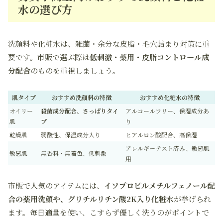
水の選び方
洗顔料や化粧水は、雑菌・余分な皮脂・毛穴詰まり対策に重
要です。市販で選ぶ際は
低刺激・薬用・皮脂コントロール成
分配合
のものを重視しましょう。
肌タイプ
おすすめ洗顔料の特徴
おすすめ化粧水の特徴
オイリー
殺菌成分配合、さっぱりタイ
アルコールフリー、保湿成分あ
肌
プ
り
乾燥肌
弱酸性、保湿成分入り
ヒアルロン酸配合、高保湿
アレルギーテスト済み、敏感肌
敏感肌
無香料・無着色、低刺激
用
市販で人気のアイテムには、
イソプロピルメチルフェノール配
合の薬用洗顔や、グリチルリチン酸2K入り化粧水
が挙げられ
ます。毎日適量を使い、こすらず優しく洗うのがポイントで