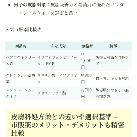
男子の皮脂対策
：皮脂吸着力と殺菌力に優れたパウダ
ー・ジェルタイプを選ぶと良い
人気市販薬比較表
商品名
主な成分
価格帯
特徴
約
ペアアクネクリー
イブプロフェンピコノー
炎症＆殺菌を同時ケ
1,000
ムW
ル、IPMP
ア
円
クレアラシル治療
サリチル酸、イソプロピ
約900
白・赤ニキビ両対応
薬
ル
円
メンソレータムア
約700
敏感肌にやさしい無
グリチルリチン酸
クネス
円
添加処方
皮膚科処方薬との違いや選択基準 –
市販薬のメリット・デメリットも精密
比較