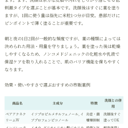
刺激
タイプを選ぶことが基本です。洗顔後はすぐに薬を塗り
ますが、1回に使う量は指先に米粒1つ分が目安。患部だけに
ピンポイントで薄く塗ることが重要です。
朝と夜の1日2回が一般的な頻度ですが、薬の種類によっては
決められた用法・用量を守りましょう。薬を塗った後は乾燥
しやすくなるため、
ノンコメドジェニック
の化粧水や乳液で
保湿ケアを取り入れることで、肌のバリア機能を保ちやすく
なります。
効果・使いやすさで選ぶおすすめの市販薬例
洗顔との併
商品名
主成分
特徴
用
ペアアクネク
イソプロピルメチルフェノール, イ
炎症・菌
洗顔後すぐ
リームW
ブプロフェンピコノール
増殖抑制
塗ってOK
メンソレータ
イオウ, グリチルリチン酸ジカリウ
殺菌と抗
朝夜併用し