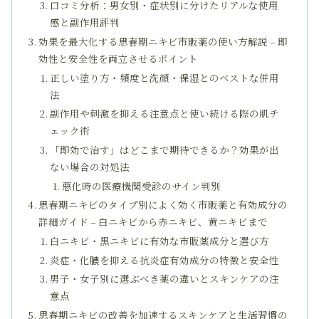
口コミ分析：男女別・症状別に分けたリアルな使用
感と副作用評判
効果を最大化する思春期ニキビ市販薬の使い方解説 – 即
効性と安全性を両立させるポイント
正しい塗り方・頻度と洗顔・保湿とのベストな併用
法
副作用や刺激を抑える注意点と使い続ける際の肌チ
ェック術
「即効で治す」はどこまで期待できるか？効果が出
ない場合の対処法
悪化時の医療機関受診のサイン判別
思春期ニキビのタイプ別によく効く市販薬と有効成分の
詳細ガイド – 白ニキビから赤ニキビ、黄ニキビまで
白ニキビ・黒ニキビに有効な市販薬成分と選び方
炎症・化膿を抑える抗炎症有効成分の特徴と安全性
男子・女子別に選ぶべき薬の違いとスキンケアの注
意点
思春期ニキビの改善を加速するスキンケアと生活習慣の