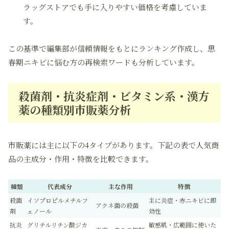
ラッグストアでも手に入りやすい価格を考慮していま
す。
この基準で編集部が信頼情報をもとにランキング作成し、思
春期ニキビに悩む方の再検索ワードも分析しています。
殺菌剤・抗炎症剤・ビタミン系・漢方
薬の種類別市販薬分析
市販薬には主に以下の4タイプがあります。下記の表で人気商
品の主成分・作用・特徴を比較できます。
種類
代表成分
主な作用
特徴
殺菌
イソプロピルメチルフ
主に炎症・赤ニキビに即
アクネ菌の殺菌
剤
ェノール
効性
抗炎
グリチルリチン酸ジカ
敏感肌・広範囲に使いた