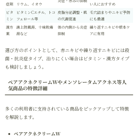
炎症・赤みの抑制
症剤
リウム、イオウ
い人におすすめ
ビタ
ビタミンCエチル、トコ
皮脂分泌調整・肌
毛穴詰まりやニキビ予防
ミン
フェロール等
の代謝促進
にも最適
漢方
清上防風湯、十味敗毒
体の内側から炎症
繰り返すニキビや根本ケ
薬
湯など
抑制
アに有用
選び方のポイントとして、赤ニキビや繰り返すニキビには殺
菌・抗炎症タイプ、治りにくい場合はビタミン・漢方タイプ
も検討しましょう。
ペアアクネクリームWやメンソレータムアクネス等人
気商品の特徴詳細
多くの利用者に支持されている商品をピックアップして特徴
を解説します。
ペアアクネクリームW