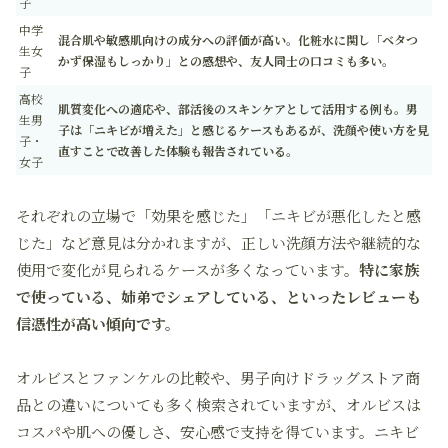
子
中学
混合肌や敏感肌向けの成分への評価が高い。化粧水に関し「ベタつ
生女
かず保湿もしっかり」との感想や、友人同士の口コミも多い。
子
高校
肌質変化への適応や、部活後のスキンケアとして活用する例も。男
生男
子は「ニキビが増えた」と感じるケースもあるが、洗顔や使い方を見
子・
直すことで改善した体験も報告されている。
女子
それぞれの立場で「効果を感じた」「ニキビが悪化したと感
じた」など意見は分かれますが、正しい洗顔方法や継続的な
使用で変化が見られるケースが多くなっています。
特に家族
で使っている、姉弟でシェアしている、といったレビューも
信憑性が高い傾向です。
オルビスとファンケルの比較や、男子向けドラッグストア商
品との違いについても多く検索されていますが、オルビスは
コスパや肌への優しさ、安心感で支持を得ています。ニキビ