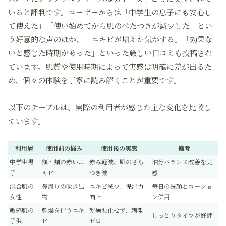
いると評判です。ユーザーからは「中学生の息子にも安心し
て使えた」「使い始めてから肌のべたつきが減少した」とい
う好意的な声のほか、「ニキビが増えた気がする」「効果な
いと感じた時期があった」といった厳しい口コミも投稿され
ています。肌質や使用時期によって実感は明確に差が出るた
め、個々の体験を丁寧に読み解くことが重要です。
以下のテーブルは、実際の利用者が感じた主な変化を比較し
ています。
利用層
使用前の悩み
使用後の実感
備考
中学生男
額・頬の赤いニ
赤み軽減、肌のざら
油分バランス改善を実
子
キビ
つき減
感
混合肌の
鼻周りの吹き出
ニキビ減少、保湿力
毎日の洗顔とローショ
女性
物
向上
ン併用
敏感肌の
乾燥を伴うニキ
乾燥悪化せず、刺激
しっとりタイプが好評
子供
ビ
ゼロ