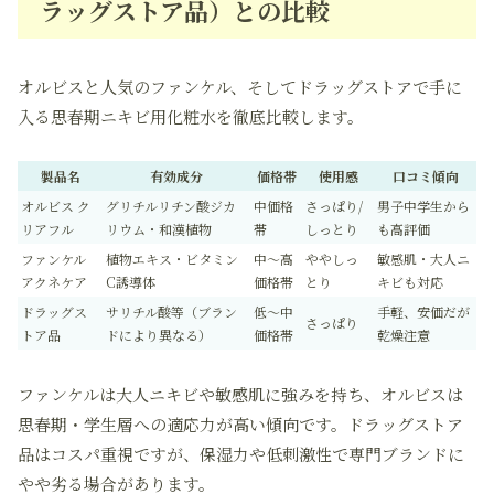
ラッグストア品）との比較
オルビスと人気のファンケル、そしてドラッグストアで手に
入る思春期ニキビ用化粧水を徹底比較します。
製品名
有効成分
価格帯
使用感
口コミ傾向
オルビス ク
グリチルリチン酸ジカ
中価格
さっぱり/
男子中学生から
リアフル
リウム・和漢植物
帯
しっとり
も高評価
ファンケル
植物エキス・ビタミン
中〜高
ややしっ
敏感肌・大人ニ
アクネケア
C誘導体
価格帯
とり
キビも対応
ドラッグス
サリチル酸等（ブラン
低〜中
手軽、安価だが
さっぱり
トア品
ドにより異なる）
価格帯
乾燥注意
ファンケルは大人ニキビや敏感肌に強みを持ち、オルビスは
思春期・学生層への適応力が高い傾向です。ドラッグストア
品はコスパ重視ですが、保湿力や低刺激性で専門ブランドに
やや劣る場合があります。