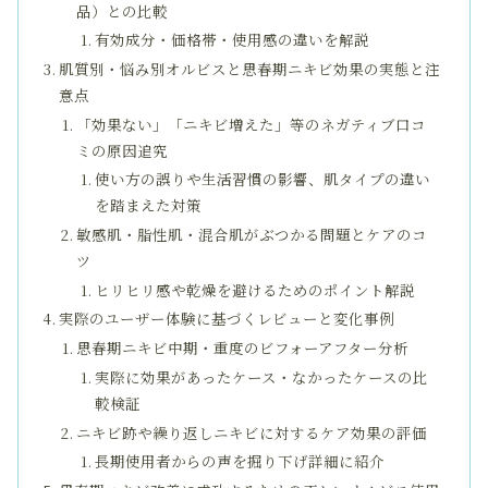
品）との比較
有効成分・価格帯・使用感の違いを解説
肌質別・悩み別オルビスと思春期ニキビ効果の実態と注
意点
「効果ない」「ニキビ増えた」等のネガティブ口コ
ミの原因追究
使い方の誤りや生活習慣の影響、肌タイプの違い
を踏まえた対策
敏感肌・脂性肌・混合肌がぶつかる問題とケアのコ
ツ
ヒリヒリ感や乾燥を避けるためのポイント解説
実際のユーザー体験に基づくレビューと変化事例
思春期ニキビ中期・重度のビフォーアフター分析
実際に効果があったケース・なかったケースの比
較検証
ニキビ跡や繰り返しニキビに対するケア効果の評価
長期使用者からの声を掘り下げ詳細に紹介