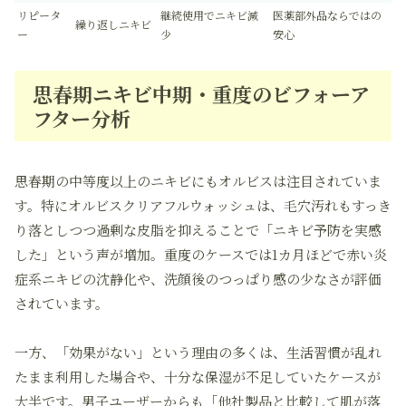
リピータ
継続使用でニキビ減
医薬部外品ならではの
繰り返しニキビ
ー
少
安心
思春期ニキビ中期・重度のビフォーア
フター分析
思春期の中等度以上のニキビにもオルビスは注目されていま
す。特にオルビスクリアフルウォッシュは、毛穴汚れもすっき
り落としつつ過剰な皮脂を抑えることで「ニキビ予防を実感
した」という声が増加。重度のケースでは1カ月ほどで赤い炎
症系ニキビの沈静化や、洗顔後のつっぱり感の少なさが評価
されています。
一方、「効果がない」という理由の多くは、生活習慣が乱れ
たまま利用した場合や、十分な保湿が不足していたケースが
大半です。男子ユーザーからも「他社製品と比較して肌が落