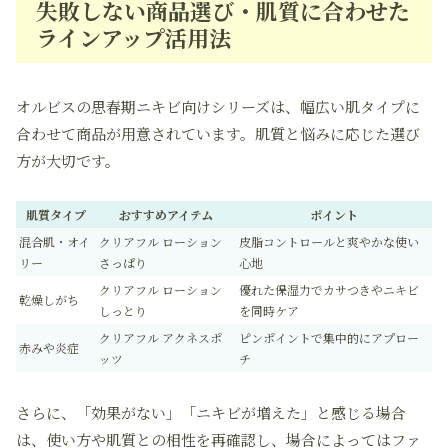
失敗しない商品選び・肌質に合わせた
ラインアップ活用法
オルビスの思春期ニキビ向けシリーズは、幅広い肌タイプに
合わせて商品が用意されています。肌質と悩みに応じた選び
方が大切です。
肌質タイプ
おすすめアイテム
ポイント
混合肌・オイ
クリアフル ローション
皮脂コントロールと爽やかな使い
リー
さっぱり
心地
クリアフル ローション
優れた保湿力でカサつきやニキビ
乾燥しがち
しっとり
を同時ケア
クリアフル アクネスポ
ピンポイントで集中的にアプロー
赤みや炎症
ッツ
チ
さらに、「効果がない」「ニキビが増えた」と感じる場合
は、使い方や肌質との相性を再確認し、場合によってはファ