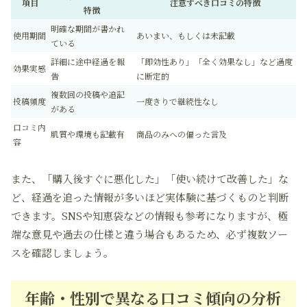
項目
注意すべき口コミの特徴
特徴
明確な期間が書かれ
使用期間
あいまい、もしくは未記載
ている
詳細に途中経過を報
「即効性あり」「全く効果なし」など過度
効果実感
告
に断定的
複数回の投稿や追記
投稿頻度
一度きりで継続性なし
がある
口コミ内
肌質や環境も記載有
商品のみへの偏った言及
容
また、「購入後すぐに悪化した」「使い続けて改善した」な
ど、経過を追った情報が多いほど実体験に基づくものと判断
できます。SNSや知恵袋などの情報も参考になりますが、極
端な意見や過去の仕様と違う場合もあるため、必ず複数ソー
スを確認しましょう。
年齢・性別で異なる口コミ傾向の分析