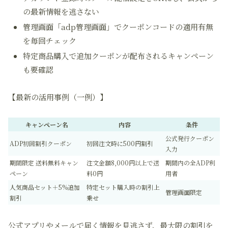
の最新情報を逃さない
管理画面「adp管理画面」でクーポンコードの適用有無
を毎回チェック
特定商品購入で追加クーポンが配布されるキャンペーン
も要確認
【最新の活用事例（一例）】
キャンペーン名
内容
条件
公式発行クーポン
ADP初回割引クーポン
初回注文時に500円割引
入力
期間限定 送料無料キャン
注文金額8,000円以上で送
期間内の全ADP利
ペーン
料0円
用者
人気商品セット＋5%追加
特定セット購入時の割引上
管理画面限定
割引
乗せ
公式アプリ
やメールで届く情報を見逃さず、最大限の割引を