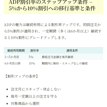
ADP割引率のステップアップ条件 –
5%から10%割引への移行基準と条件
ADPの魅力は
継続利用による割引率アップ
です。初回注文か
ら5％割引が適用され、一定期間（多くは6か月以上）継続す
ると
10％割引
にグレードアップします。
継続利用期間
割引率
適用条件
1～5か月目
5％
最低注文金額を毎月継続
6か月目以降
10％
期間内に解約・スキップなしの継続
【割引アップの条件】
注文月にスキップ・休止しない
毎月一定額以上の注文を守る
対象商品から選択