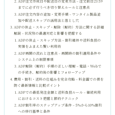
ADP注文作成日や配送日の変更方法 – 注文前日23:59
までに必ず行うべき切り替えルールと注意点
ADP注文内容の追加・変更手順 – ワンタイム製品追
加や配送スキップの活用法と落とし穴
ADPの休止・スキップ・解除（解約）方法に関する詳細
解説 – 状況別の最適対応と影響を把握する
ADPの休止・スキップ方法 – 割引維持や送料負担の
実情をふまえた賢い利用術
ADP再開の流れと注意点 – 再開時の割引適用条件や
システム上の制限事項
ADP解除（解約）手順の正しい理解 – 電話・Webで
の手続き、解約後の影響とフォローアップ
費用・割引・送料の仕組みを完全攻略 – 料金面での損を
防ぐ最新情報と比較ポイント
ADPでの最低発注金額と送料負担ルール – 継続利用
におけるコスト把握と節約テクニック
ADP割引率のステップアップ条件 – 5%から10%割引
への移行基準と条件