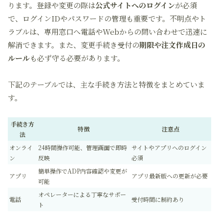
ります。登録や変更の際は
公式サイトへのログイン
が必須
で、ログインIDやパスワードの管理も重要です。不明点やト
ラブルは、専用窓口へ電話やWebからの問い合わせで迅速に
解消できます。また、変更手続き受付の
期限や注文作成日の
ルール
も必ず守る必要があります。
下記のテーブルでは、主な手続き方法と特徴をまとめていま
す。
手続き方
特徴
注意点
法
オンライ
24時間操作可能、管理画面で即時
サイトやアプリへのログイン
ン
反映
必須
簡単操作でADP内容確認や変更が
アプリ
アプリ最新版への更新が必要
可能
オペレーターによる丁寧なサポー
電話
受付時間に制約あり
ト