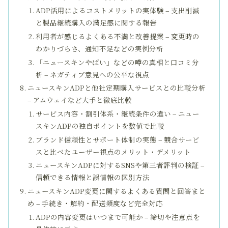
ADP活用によるコストメリットの実体験 – 支出削減
と製品継続購入の満足感に関する報告
利用者が感じるよくある不満と改善提案 – 変更時の
わかりづらさ、通知不足などの実例分析
「ニュースキンやばい」などの噂の真相と口コミ分
析 – ネガティブ意見への公平な視点
ニュースキンADPと他社定期購入サービスとの比較分析
– アムウェイなど大手と徹底比較
サービス内容・割引体系・継続条件の違い – ニュー
スキンADPの独自ポイントを数値で比較
ブランド信頼性とサポート体制の実態 – 競合サービ
スと比べたユーザー視点のメリット・デメリット
ニュースキンADPに対するSNSや第三者評判の検証 –
信頼できる情報と誤情報の区別方法
ニュースキンADP変更に関するよくある質問と回答まと
め – 手続き・解約・配送頻度など完全対応
ADPの内容変更はいつまで可能か – 締切や注意点を