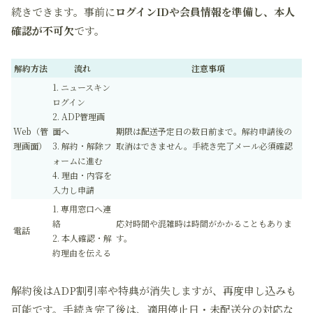
続きできます。事前に
ログインIDや会員情報を準備し、本人
確認が不可欠
です。
解約方法
流れ
注意事項
1. ニュースキン
ログイン
2. ADP管理画
Web（管
面へ
期限は配送予定日の数日前まで。解約申請後の
理画面）
3. 解約・解除フ
取消はできません。手続き完了メール必須確認
ォームに進む
4. 理由・内容を
入力し申請
1. 専用窓口へ連
絡
応対時間や混雑時は時間がかかることもありま
電話
2. 本人確認・解
す。
約理由を伝える
解約後はADP割引率や特典が消失しますが、再度申し込みも
可能です。手続き完了後は、適用停止日・未配送分の対応な