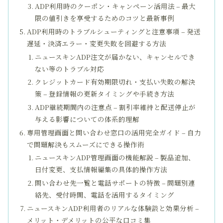
ADP利用時のクーポン・キャンペーン活用法 – 最大
限の値引きを享受するためのコツと最新事例
ADP利用時のトラブルシューティングと注意事項 – 発送
遅延・決済エラー・変更失敗を回避する方法
ニュースキンADP注文が届かない、キャンセルでき
ない等のトラブル対応
クレジットカード有効期限切れ・支払い失敗の解決
策 – 登録情報の更新タイミングや手続き方法
ADP継続期間内の注意点 – 割引率維持と配送停止が
与える影響についての体系的理解
専用管理画面と問い合わせ窓口の活用完全ガイド – 自力
で問題解決もスムーズにできる操作術
ニュースキンADP管理画面の機能解説 – 製品追加、
日付変更、支払情報編集の具体的操作方法
問い合わせ先一覧と電話サポートの特徴 – 問題別連
絡先、受付時間、電話を活用するタイミング
ニュースキンADP利用者のリアルな体験談と効果分析 –
メリット・デメリットの公平な口コミ集