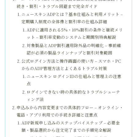
続き・割引・トラブル回避まで完全ガイド
ニュースキンADPとは？基本仕組みと利用メリット –
定期購入制度の全体像と割引率の仕組み詳細
ADPに適用される5%・10%割引の条件と継続メリ
ット – 割引率変動のシステムと期間別特典解説
対象製品とADP割引適用除外品の明確化 – 事前確
認が必須の製品ラインナップと割引対象範囲
公式ログイン方法と操作画面の使い方 – スマホ・PC
からのADP管理方法とよくあるトラブル対策
ニュースキン ログインIDの仕組みと管理上の注意
点
ログインできない時の具体的なトラブルシューテ
ィング法
申込みから内容変更までの具体的フロー – オンライン・
電話・アプリ利用での手続き詳細と注意点
ADP新規申し込みのステップバイステップ – 必要金
額・製品選択から注文完了までの手順完全解説