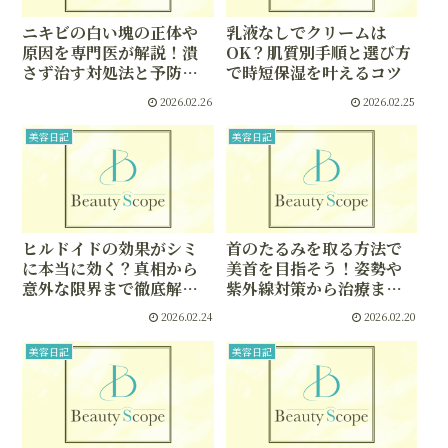
ニキビの白い塊の正体や
乳液なしでクリームは
原因を専門医が解説！潰
OK？肌質別手順と選び方
さず治す対処法と予防策
で時短保湿を叶えるコツ
を徹底ガイド
2026.02.26
2026.02.25
美容日記
美容日記
ヒルドイドの効果がシミ
首のたるみを取る方法で
に本当に効く？真相から
美首を目指そう！姿勢や
意外な限界まで徹底解
紫外線対策から治療まで
説、美肌を目指す予防と
まるごと解説
2026.02.24
2026.02.20
使い方のコツ
美容日記
美容日記