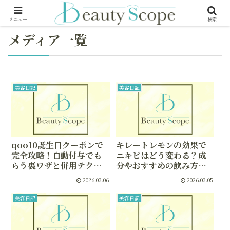
メニュー
検索
メディア一覧
美容日記
美容日記
qoo10誕生日クーポンで
キレートレモンの効果で
完全攻略！自動付与でも
ニキビはどう変わる？成
らう裏ワザと併用テクで
分やおすすめの飲み方を
おトク度アップ
徹底解説
2026.03.06
2026.03.05
美容日記
美容日記