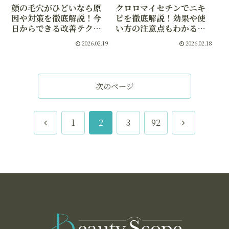
顔の毛穴がひどいなら原
クロロマイセチンでニキ
因や対策を徹底解説！今
ビを徹底解説！効果や使
日からできる改善テクニ
い方の注意点もわかる最
ック
短ケア術
2026.02.19
2026.02.18
次のページ
前
次
1
2
3
92
へ
へ