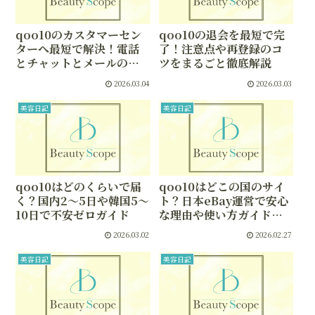
qoo10のカスタマーセン
qoo10の退会を最短で完
ターへ最短で解決！電話
了！注意点や再登録のコ
とチャットとメールのや
ツをまるごと徹底解説
り方
2026.03.04
2026.03.03
美容日記
美容日記
qoo10はどのくらいで届
qoo10はどこの国のサイ
く？国内2〜5日や韓国5〜
ト？日本eBay運営で安心
10日で不安ゼロガイド
な理由や使い方ガイドで
まるわかり！
2026.03.02
2026.02.27
美容日記
美容日記