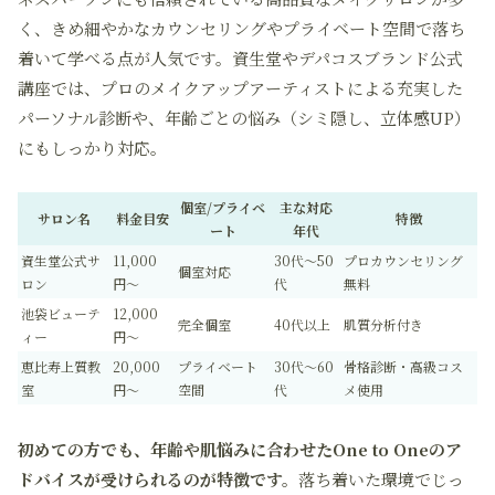
く、きめ細やかなカウンセリングやプライベート空間で落ち
着いて学べる点が人気です。資生堂やデパコスブランド公式
講座では、プロのメイクアップアーティストによる充実した
パーソナル診断や、年齢ごとの悩み（シミ隠し、立体感UP）
にもしっかり対応。
個室/プライベ
主な対応
サロン名
料金目安
特徴
ート
年代
資生堂公式サ
11,000
30代〜50
プロカウンセリング
個室対応
ロン
円〜
代
無料
池袋ビューテ
12,000
完全個室
40代以上
肌質分析付き
ィー
円〜
恵比寿上質教
20,000
プライベート
30代〜60
骨格診断・高級コス
室
円〜
空間
代
メ使用
初めての方でも、年齢や肌悩みに合わせたOne to Oneのア
ドバイスが受けられるのが特徴です。
落ち着いた環境でじっ