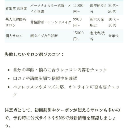
パーソナルカラー診断・メ
11000
銀座徒歩3
20代〜
資生堂 東京店
イク指導
円〜
分
50代
某人気韓国系
9900
新大久保
10代〜
骨格診断・トレンドメイク
サロン
円〜
駅近
30代
15000
恵比寿/渋
個人サロン
顔タイプ＆色診断
全年代
円〜
谷
失敗しないサロン選びのコツ：
自分の年齢・悩みに合うレッスン内容をチェック
口コミや講師実績で信頼性を確認
ペアレッスンやメンズ対応、オンライン可否も要チェッ
ク
注意点として、初回割引やクーポンが使えるサロンも多いの
で、予約時に公式サイトやSNSで最新情報を確認しましょ
う。