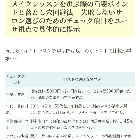
メイクレッスンを選ぶ際の重要ポイン
トと落とし穴回避法 – 失敗しないサ
ロン選びのためのチェック項目をユー
ザ視点で具体的に提示
東京でメイクレッスンを選ぶ際は以下のポイントの比較が重
要です。
チェックポイ
ベストな選び方のコツ
ント
相場は1万5000円〜2万円前後。安いと2時間5000円台～だ
料金・費用
が、講師の実績や内容も要確認。
年代・目的対
30代・40代・50代など年齢層ごとに強みをもつ講座を選
応
ぶ。初心者/垢抜け重視/パーソナル診断付き等で差が大。
体験者の口コ
評判や口コミ評価の高いサロンほど満足度が高い傾向。4.5点
ミ
以上の高評価サロンなら失敗が少ない。
サロンの場所
駅近・都内中心部が多数。ライフスタイルや移動距離も考慮