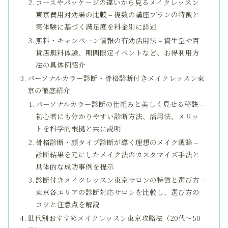
コースやパッケージの違いから見るメイクレッスン
東京費用対効果の比較 – 複数の講座プランの特徴と
実体験に基づく満足度を料金別に詳述
無料・キャンペーン情報の有効活用法 – 資生堂や百
貨店無料体験、期間限定イベントなど、お得利用方
法の具体例紹介
パーソナルカラー診断・骨格診断付きメイクレッスン東
京の徹底紹介
パーソナルカラー診断の仕組みと美しく見せる秘訣 –
初心者にも分かりやすい診断方法、活用法、メリッ
トを科学的根拠と共に説明
骨格診断・顔タイプ診断が導く理想のメイク戦略 –
診断結果を元にしたメイク法のカスタマイズ手法と
具体的な成功事例を提示
診断付きメイクレッスン東京サロンの特徴と選び方 –
東京各エリアの診断対応サロンを比較し、選び方の
コツと注意点を解説
世代別おすすめメイクレッスン東京攻略法（20代～50