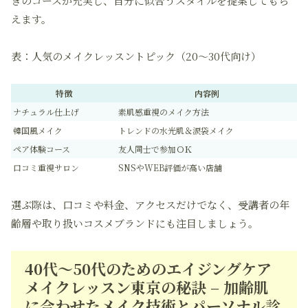
きのコースが充実し、自分に似合うスタイルを提案してもら
えます。
表：人気のメイクレッスントピック（20〜30代向け）
特徴
内容例
ナチュラル仕上げ
素肌感重視のメイク方法
韓国風メイク
トレンドの水光肌＆涙袋メイク
ペア体験コース
友人同士で参加ＯＫ
口コミ重視サロン
SNSやWEB評価が高い店舗
選ぶ際は、口コミや料金、アクセスだけでなく、受講者の年
齢層や取り扱いコスメブランドにも注目しましょう。
40代～50代のためのエイジングケア
メイクレッスン東京の秘訣 – 加齢肌
に合わせたメイク技術とパーソナル診