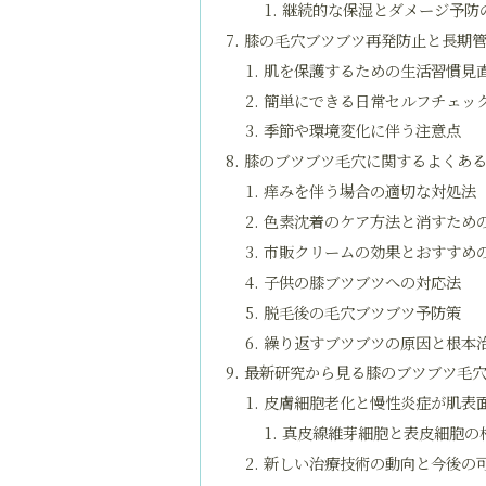
継続的な保湿とダメージ予防
膝の毛穴ブツブツ再発防止と長期
肌を保護するための生活習慣見
簡単にできる日常セルフチェッ
季節や環境変化に伴う注意点
膝のブツブツ毛穴に関するよくあ
痒みを伴う場合の適切な対処法
色素沈着のケア方法と消すため
市販クリームの効果とおすすめ
子供の膝ブツブツへの対応法
脱毛後の毛穴ブツブツ予防策
繰り返すブツブツの原因と根本
最新研究から見る膝のブツブツ毛
皮膚細胞老化と慢性炎症が肌表
真皮線維芽細胞と表皮細胞の
新しい治療技術の動向と今後の