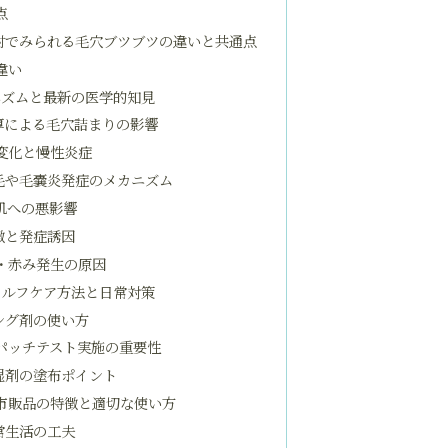
点
肘でみられる毛穴ブツブツの違いと共通点
違い
ニズムと最新の医学的知見
厚による毛穴詰まりの影響
変化と慢性炎症
毛や毛嚢炎発症のメカニズム
肌への悪影響
徴と発症誘因
・赤み発生の原因
セルフケア方法と日常対策
ング剤の使い方
パッチテスト実施の重要性
湿剤の塗布ポイント
市販品の特徴と適切な使い方
常生活の工夫