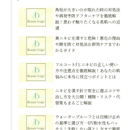
角栓が大きいのが取れた時の対処法
や再発予防アフターケアを徹底解
説！思わず触りたくなる美肌への近
道
黄ニキビを潰すと危険！悪化の理由
や跡を防ぐ対処法＆即効ケアまでわ
かるガイド
フルコートfとニキビの正しい使い
方や注意点を徹底解説！あなたの肌
悩みに本当に役立つポイントとは
ニキビを潰す針で安全に選ぶコツや
治し方を大公開！種類・リスク・代
替策もまるごと解説
ウォータープルーフとは日焼け止め
の基準と選び方―UV耐水性もバッ
チリ！失敗しない落とし方まで徹底