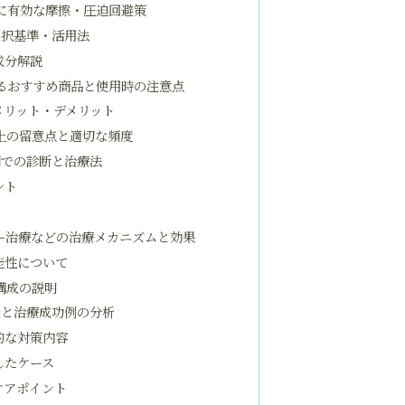
に有効な摩擦・圧迫回避策
選択基準・活用法
成分解説
るおすすめ商品と使用時の注意点
メリット・デメリット
上の留意点と適切な頻度
関での診断と治療法
ント
ー治療などの治療メカニズムと効果
能性について
構成の説明
談と治療成功例の分析
的な対策内容
したケース
ケアポイント