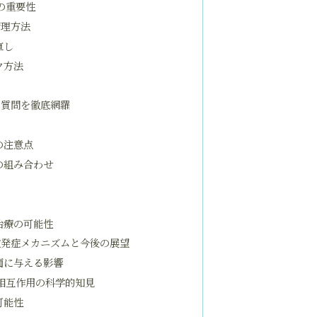
の重要性
管理方法
直し
ク方法
る質問を徹底網羅
の注意点
の組み合わせ
治療の可能性
穴発症メカニズムと今後の展望
面に与える影響
相互作用の科学的知見
可能性