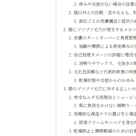
痒みや炎症がない場合の注意
膝以外との比較：足や太もも、
部位ごとの皮膚構造と症状の
膝にブツブツ毛穴が発生するメカ
皮膚のターンオーバーと角質肥
加齢や摩擦による表皮厚みの
自己処理ダメージの詳細と埋没
逆剃りやワックス、毛抜きの
毛孔性苔癬など代表的疾患の特
乾燥状態や炎症からのかゆみ
膝のブツブツ毛穴に対する正しい
安全なムダ毛処理法とシェービ
肌に負担をかけない順剃り・
効果的な保湿ケアの選び方と保
尿素クリームやニベアを含む
乾燥防止と摩擦軽減のための日