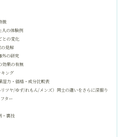
特徴
た人の体験例
ごとの変化
家の見解
海外の研究
の効果の有無
ンキング
 保湿力・価格・成分比較表
リツヤ/ゆず/れもん/メンズ）同士の違いをさらに深掘り
アフター
例・裏技