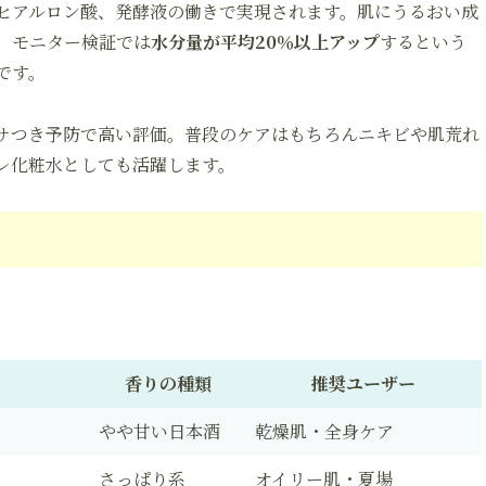
ヒアルロン酸、発酵液の働きで実現されます。肌にうるおい成
。モニター検証では
水分量が平均20％以上アップ
するという
です。
サつき予防で高い評価。普段のケアはもちろんニキビや肌荒れ
レ化粧水としても活躍します。
香りの種類
推奨ユーザー
やや甘い日本酒
乾燥肌・全身ケア
さっぱり系
オイリー肌・夏場