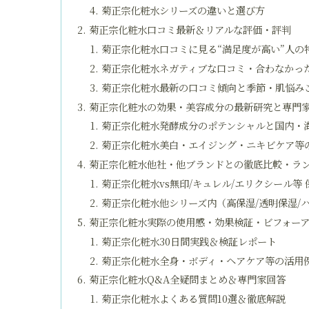
菊正宗化粧水シリーズの違いと選び方
菊正宗化粧水口コミ最新＆リアルな評価・評判
菊正宗化粧水口コミに見る“満足度が高い”人の
菊正宗化粧水ネガティブな口コミ・合わなかっ
菊正宗化粧水最新の口コミ傾向と季節・肌悩み
菊正宗化粧水の効果・美容成分の最新研究と専門
菊正宗化粧水発酵成分のポテンシャルと国内・
菊正宗化粧水美白・エイジング・ニキビケア等
菊正宗化粧水他社・他ブランドとの徹底比較・ラ
菊正宗化粧水vs無印/キュレル/エリクシール等
菊正宗化粧水他シリーズ内（高保湿/透明保湿/ハ
菊正宗化粧水実際の使用感・効果検証・ビフォー
菊正宗化粧水30日間実践＆検証レポート
菊正宗化粧水全身・ボディ・ヘアケア等の活用
菊正宗化粧水Q&A全疑問まとめ＆専門家回答
菊正宗化粧水よくある質問10選＆徹底解説