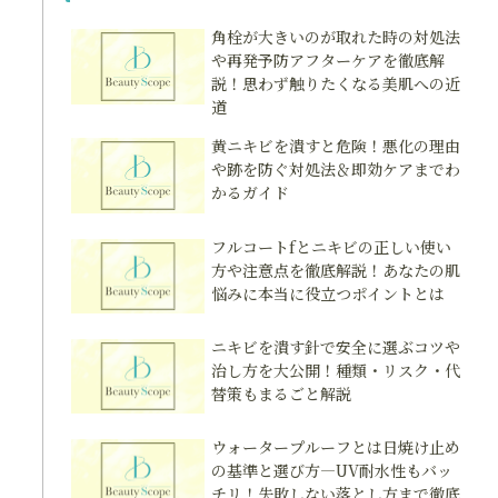
角栓が大きいのが取れた時の対処法
や再発予防アフターケアを徹底解
説！思わず触りたくなる美肌への近
道
黄ニキビを潰すと危険！悪化の理由
や跡を防ぐ対処法＆即効ケアまでわ
かるガイド
フルコートfとニキビの正しい使い
方や注意点を徹底解説！あなたの肌
悩みに本当に役立つポイントとは
ニキビを潰す針で安全に選ぶコツや
治し方を大公開！種類・リスク・代
替策もまるごと解説
ウォータープルーフとは日焼け止め
の基準と選び方―UV耐水性もバッ
チリ！失敗しない落とし方まで徹底