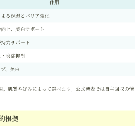
作用
による保湿とバリア強化
や向上、美白サポート
保持力サポート
止・炎症抑制
ップ、美白
用。肌質や好みによって選べます。公式発表では自主回収の情
的根拠