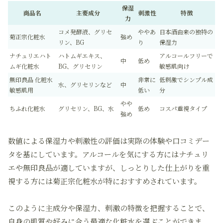
保湿
商品名
主要成分
刺激性
特徴
力
コメ発酵液、グリセ
ややあ
日本酒由来の独特の
菊正宗化粧水
強め
リン、BG
り
保湿力
ナチュリエハト
ハトムギエキス、
アルコールフリーで
中
低め
ムギ化粧水
BG、グリセリン
敏感肌向け
無印良品 化粧水
非常に
低刺激でシンプル成
水、グリセリンなど
中
敏感肌用
低い
分
やや
ちふれ化粧水
グリセリン、BG、水
低め
コスパ重視タイプ
強め
数値による保湿力や刺激性の評価は実際の体験や口コミデー
タを基にしています。アルコールを気にする方にはナチュリ
エや無印良品が適していますが、しっとりした仕上がりを重
視する方には菊正宗化粧水が特におすすめされています。
このように主成分や保湿力、刺激の特徴を把握することで、
自身の肌質や好みに合う最適な化粧水を選ぶことができま