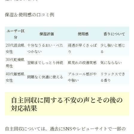
保湿＆使用感の口コミ例
ユーザー区
保湿評価
使用感
香りについて
分
20代混合肌
十分なうるおい・べた
浸透が早くさっぱ
少し強いと感じ
女性
つかない
り
る
30代乾燥肌
翌朝までしっとり持続
肌荒れの改善実感
気にならない
男性
40代敏感肌
アルコール感がや
リラックスでき
問題なく快適に使える
女性
や強い
る香り
自主回収に関する不安の声とその後の
対応結果
自主回収については、過去にSNSやレビューサイトで一部の