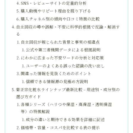
SNS・レビューサイトの定量的分析
購入動機やリピート理由を掘り下げる
購入チャネル別の傾向や口コミ特徴の比較
自主回収の噂や誤解・不安に科学的根拠で反論・解消す
る
自主回収が報じられた背景と事実の相違点
公式や第三者機関データによる根拠説明
にわかに広まった不安ワードの分析と対応策
ユーザーのよくある誤った認識の洗い出し
間違った情報を見抜くためのポイント
信頼できる情報源の見極め方説明
菊正宗化粧水ラインナップ最新比較 – 用途別・成分別の
選び方ガイド
各種シリーズ（ハリつや保湿・高保湿・透明保湿
等）の特徴解説
成分の違いと期待できる効果を詳細に記述
価格帯・容量・コスパを比較する表の提示