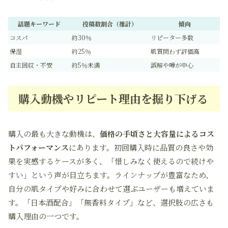
話題キーワード
投稿数割合（推計）
傾向
コスパ
約30％
リピーター多数
保湿
約25％
肌質問わず評価高
自主回収・不安
約5％未満
誤解や噂が中心
購入動機やリピート理由を掘り下げる
購入の最も大きな動機は、
価格の手頃さと大容量によるコス
トパフォーマンス
にあります。初回購入時に品質の良さや効
果を実感するケースが多く、「惜しみなく使えるので続けや
すい」という声が目立ちます。ラインナップが豊富なため、
自分の肌タイプや好みに合わせて選ぶユーザーも増えていま
す。「日本酒配合」「無香料タイプ」など、選択肢の広さも
購入理由の一つです。