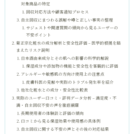
対象商品の特定
回収対応方法や顧客通知プロセス
自主回収にまつわる誤解や噂と正しい事実の整理
サジェストや関連質問の傾向から見るユーザーの
不安ポイント
菊正宗化粧水の成分解析と安全性評価 – 医学的根拠を踏
まえたリスク説明
日本酒由来成分とその肌への影響の科学的解説
保湿成分や添加物の機能と安全性を客観的に評価
アレルギーや敏感肌の方向け使用上の注意点
皮膚科医の見解や実際のトラブル発生率を紹介
他社化粧水との成分・安全性比較表
実際のユーザー口コミ・評判データ分析 – 満足度・不
満・自主回収不安の声を徹底網羅
長期使用者の体験談と評価の傾向
口コミから見る保湿効果や使用感の具体例
自主回収に関する不安の声とその後の対応結果