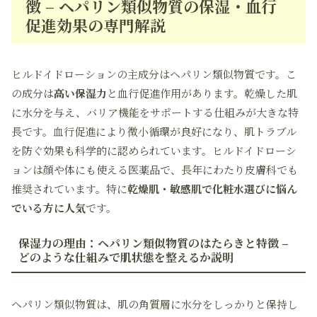
徴 – ヘパリン類似物質の保湿・血行
促進効果の専門解説
ヒルドイドローションの主成分はヘパリン類似物質です。こ
の成分は
高い保湿力
と血行促進作用があります。乾燥した肌
に水分を与え、バリア機能をサポートする仕組みが大きな特
長です。血行促進により微小循環が良好になり、肌トラブル
を防ぐ効果も科学的に認められています。ヒルドイドローシ
ョンは顔や体にも使える医薬品で、長年にわたり皮膚科でも
推奨されています。特に
乾燥肌・敏感肌で化粧水選びに悩ん
でいる方に人気
です。
保湿力の理由：ヘパリン類似物質のはたらきと特徴 –
どのような仕組みで肌状態を整えるか説明
ヘパリン類似物質は、肌の角質層に水分をしっかりと保持し