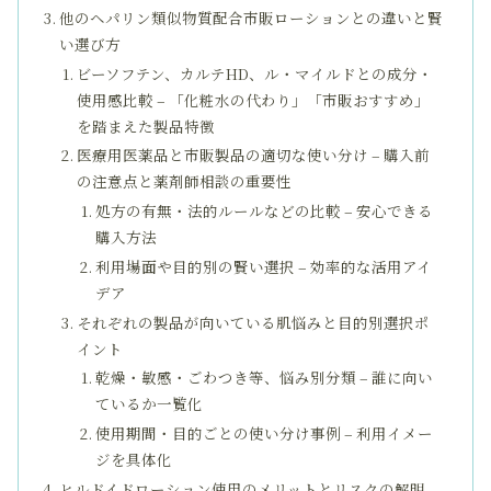
他のヘパリン類似物質配合市販ローションとの違いと賢
い選び方
ビーソフテン、カルテHD、ル・マイルドとの成分・
使用感比較 – 「化粧水の代わり」「市販おすすめ」
を踏まえた製品特徴
医療用医薬品と市販製品の適切な使い分け – 購入前
の注意点と薬剤師相談の重要性
処方の有無・法的ルールなどの比較 – 安心できる
購入方法
利用場面や目的別の賢い選択 – 効率的な活用アイ
デア
それぞれの製品が向いている肌悩みと目的別選択ポ
イント
乾燥・敏感・ごわつき等、悩み別分類 – 誰に向い
ているか一覧化
使用期間・目的ごとの使い分け事例 – 利用イメー
ジを具体化
ヒルドイドローション使用のメリットとリスクの解明