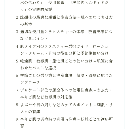
水の代わり」「使用順番」「洗顔後ヒルドイドだ
け」の実践的解説
洗顔後の最適な順番と塗布方法 – 肌へのなじませ方
の基本
適切な使用量とテクスチャーの体感 – 改善実感につ
なげるポイント
肌タイプ別のテクスチャー選択ガイド – ローショ
ン・クリーム・乳液の役割分担と季節別使い分け
乾燥肌・敏感肌・脂性肌ごとの使い分け – 肌質に合
わせたベストな選択
季節ごとの選び方と注意事項 – 気温・湿度に応じた
アプローチ
デリケート部位や顔全体への使用注意点 – まぶた・
ニキビ肌など敏感肌の対応策
まぶたや目の周りなどのケアのポイント – 刺激・リ
スクの有無
ニキビ肌や炎症時の利用時注意 – 状態ごとの適応可
否