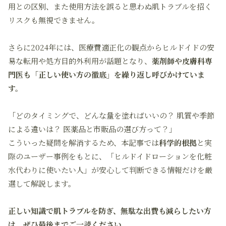
用との区別、また使用方法を誤ると思わぬ肌トラブルを招く
リスクも無視できません。
さらに2024年には、医療費適正化の観点からヒルドイドの安
易な転用や処方目的外利用が話題となり、
薬剤師や皮膚科専
門医も「正しい使い方の徹底」を繰り返し呼びかけていま
す。
「どのタイミングで、どんな量を塗ればいいの？ 肌質や季節
による違いは？ 医薬品と市販品の選び方って？」
こういった疑問を解消するため、本記事では
科学的根拠
と実
際のユーザー事例をもとに、「ヒルドイドローションを化粧
水代わりに使いたい人」が安心して判断できる情報だけを厳
選して解説します。
正しい知識で肌トラブルを防ぎ、無駄な出費も減らしたい方
は、ぜひ最後までご一読ください。