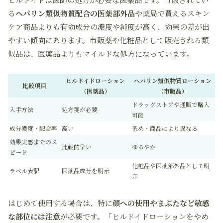
る
ヘパリン類似物質配合の医薬部外品
や薬局で買えるスキン
ケア商品よりも有効成分の濃度や純度が高く、効果の差が出
やすい傾向にあります。市販薬や化粧品として販売される類
似品は、医薬品よりもマイルドな処方になっています。
ヒルドイドローション
ヘパリン類似物質ローション
比較項目
（医薬品）
（市販品）
ドラッグストアや通販で購入
入手方法
処方箋が必要
可能
成分濃度・配合率
高い
低め・商品により異なる
効果実感までのス
比較的早い
ゆるやか
ピード
化粧品や医薬部外品として明
ラベル表記
医薬品成分を明示
示
はじめて使用する場合は、特に
顔への使用やまぶたなど敏感
な部位には注意
が必要です。「ヒルドイドローションをやめ