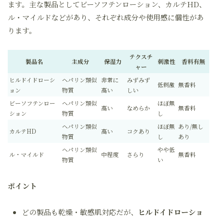
ます。主な製品としてビーソフテンローション、カルテHD、
ル・マイルドなどがあり、それぞれ成分や使用感に個性があ
ります。
テクスチ
製品名
主成分
保湿力
刺激性
香料有無
ャー
ヒルドイドローシ
ヘパリン類似
非常に
みずみず
低刺激
無香料
ョン
物質
高い
しい
ビーソフテンロー
ヘパリン類似
ほぼ無
高い
なめらか
無香料
ション
物質
し
ヘパリン類似
ほぼ無
あり/無し
カルテHD
高い
コクあり
物質
し
あり
ヘパリン類似
やや低
ル・マイルド
中程度
さらり
無香料
物質
い
ポイント
どの製品も乾燥・敏感肌対応だが、
ヒルドイドローショ