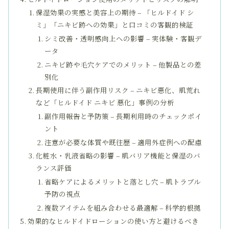
保湿効果の実感と美容上の期待 – 「ヒルドイド シ
ミ」「ニキビ跡への効果」と口コミの客観的検証
シミ改善・透明感向上への影響 – 実体験・客観デ
ータ
ニキビ跡や毛穴ケアでのメリット – 他製品との差
別化
長期使用に伴う副作用リスク – ニキビ悪化、肌荒れ
など「ヒルドイド ニキビ 悪化」事例の分析
副作用報告と予防策 – 長期利用時のチェックポイ
ント
注意が必要な体質や既往歴 – 適用外症例への配慮
化粧水・乳液省略の影響 – 肌バリア機能と保湿のバ
ランス評価
省略ケアによるメリットと落とし穴 – 肌トラブル
予防の視点
複数アイテムを組み合わせる最適解 – 科学的根拠
効果的なヒルドイドローションの使い方と避けるべき