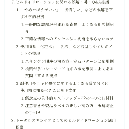
ヒルドイドローションに関わる誤解・噂・Q&A総括
「やめたほうがいい」「後悔した」などの誤解を正
す科学的根拠
一般的な誤解が生まれる背景 – よくある相談例紹
介
正確な情報へのアクセス法 – 判断を誤らないコツ
使用順番「化粧水」「乳液」など混乱しやすいポイ
ントの整理
スキンケア順序の決め方 – 定石パターンと応用例
検索が多いキーワード由来の誤認事例 – よくある
質問に答える視点
副作用やニキビ悪化に関するよくある質問まとめ –
使用前に知るべきことを明文化
懸念点の具体的リストアップ – 不安への安心材料
注意書きや製品ラベルの正しい読み方 – 誤解防止
の手引き
トータルスキンケアとしてのヒルドイドローション活用
提案