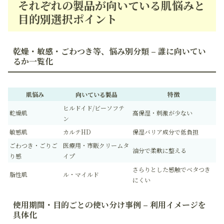
それぞれの製品が向いている肌悩みと
目的別選択ポイント
乾燥・敏感・ごわつき等、悩み別分類 – 誰に向いてい
るか一覧化
肌悩み
向いている製品
特徴
ヒルドイド/ビーソフテ
乾燥肌
高保湿・刺激が少ない
ン
敏感肌
カルテHD
保湿バリア成分で低負担
ごわつき・ごりご
医療用・市販クリームタ
油分で柔軟に整える
り感
イプ
さらりとした感触でベタつき
脂性肌
ル・マイルド
にくい
使用期間・目的ごとの使い分け事例 – 利用イメージを
具体化