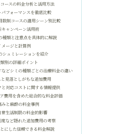
回コースの料金分析と活用方法
トパフォーマンスを徹底比較
回数制コースの適用シーン別比較
新キャンペーン活用術
の種類と注意点を具体的に解説
イメージと計算例
のシュミレーションを紹介
種類別の詳細ポイント
すなどシミの種類ごとの治療料金の違い
スと見落としがちな追加費用
クと対応コストに関する情報提供
ケア費用を含めた総合的な料金評価
痛みと麻酔の料金事例
日常生活制限の料金的影響
制度など隠れた追加費用の考察
もとにした信頼できる料金解説