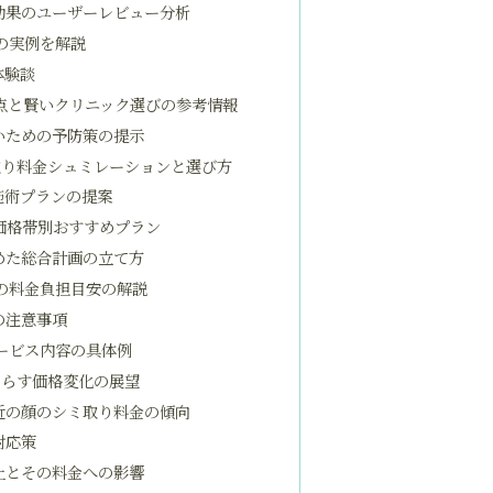
効果のユーザーレビュー分析
の実例を解説
体験談
点と賢いクリニック選びの参考情報
いための予防策の提示
取り料金シュミレーションと選び方
施術プランの提案
価格帯別おすすめプラン
めた総合計画の立て方
の料金負担目安の解説
の注意事項
ービス内容の具体例
たらす価格変化の展望
近の顔のシミ取り料金の傾向
対応策
上とその料金への影響