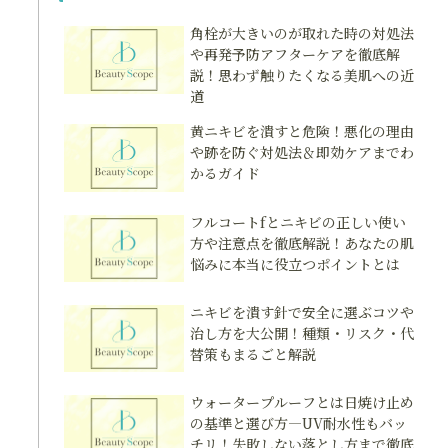
角栓が大きいのが取れた時の対処法
や再発予防アフターケアを徹底解
説！思わず触りたくなる美肌への近
道
黄ニキビを潰すと危険！悪化の理由
や跡を防ぐ対処法＆即効ケアまでわ
かるガイド
フルコートfとニキビの正しい使い
方や注意点を徹底解説！あなたの肌
悩みに本当に役立つポイントとは
ニキビを潰す針で安全に選ぶコツや
治し方を大公開！種類・リスク・代
替策もまるごと解説
ウォータープルーフとは日焼け止め
の基準と選び方―UV耐水性もバッ
チリ！失敗しない落とし方まで徹底