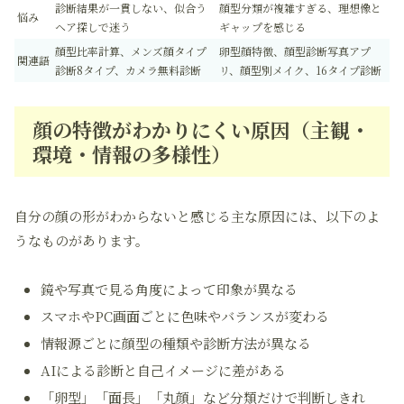
診断結果が一貫しない、似合う
顔型分類が複雑すぎる、理想像と
悩み
ヘア探しで迷う
ギャップを感じる
顔型比率計算、メンズ顔タイプ
卵型顔特徴、顔型診断写真アプ
関連語
診断8タイプ、カメラ無料診断
リ、顔型別メイク、16タイプ診断
顔の特徴がわかりにくい原因（主観・
環境・情報の多様性）
自分の顔の形がわからないと感じる主な原因には、以下のよ
うなものがあります。
鏡や写真で見る角度によって印象が異なる
スマホやPC画面ごとに色味やバランスが変わる
情報源ごとに顔型の種類や診断方法が異なる
AIによる診断と自己イメージに差がある
「卵型」「面長」「丸顔」など分類だけで判断しきれ