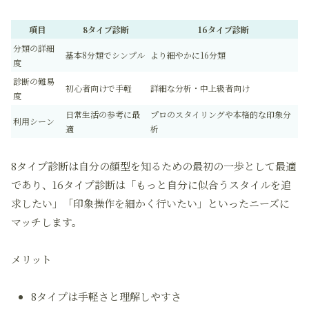
項目
8タイプ診断
16タイプ診断
分類の詳細
基本8分類でシンプル
より細やかに16分類
度
診断の難易
初心者向けで手軽
詳細な分析・中上級者向け
度
日常生活の参考に最
プロのスタイリングや本格的な印象分
利用シーン
適
析
8タイプ診断は自分の顔型を知るための最初の一歩として最適
であり、16タイプ診断は「もっと自分に似合うスタイルを追
求したい」「印象操作を細かく行いたい」といったニーズに
マッチします。
メリット
8タイプは手軽さと理解しやすさ