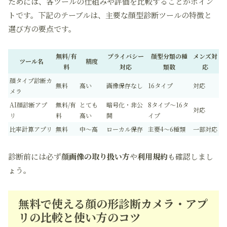
ためには、各ツールの仕組みや評価を比較することがポイン
トです。下記のテーブルは、主要な顔型診断ツールの特徴と
選び方の要点です。
無料/有
プライバシー
顔型分類の種
メンズ対
ツール名
精度
料
対応
類数
応
顔タイプ診断カ
無料
高い
画像保存なし
16タイプ
対応
メラ
AI顔診断アプ
無料/有
とても
暗号化・非公
8タイプ〜16タ
対応
リ
料
高い
開
イプ
比率計算アプリ
無料
中〜高
ローカル保存
主要4〜6種類
一部対応
診断前には必ず
顔画像の取り扱い方
や
利用規約
も確認しまし
ょう。
無料で使える顔の形診断カメラ・アプ
リの比較と使い方のコツ