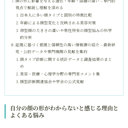
顔の形に影響を与える遺伝・年齢・国籍の違い – 専門的
視点で解説し理解を深める
日本人に多い顔タイプと国別の特徴比較
年齢による顔型変化と反映される美容対策
卵型顔の大きさの違いや男性特有の顔型悩みの科学
的分析
証拠に基づく根拠と信頼性の高い情報源の紹介 – 最新研
究・公的データや専門機関の見解を集約
顔タイプ診断に関する統計データと調査結果のまと
め
美容・医療・心理学分野の専門家コメント集
顔型診断関連協会や学会の公式見解
自分の顔の形がわからないと感じる理由と
よくある悩み