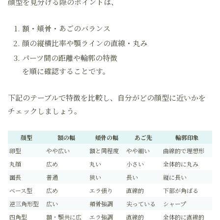
顔型を見分ける際のポイントは、
額・頬骨・あごのバランス
顔の縦横比率や顎ラインの直線・丸み
パーツ間の距離や輪郭の特徴
を順に確認することです。
下記のテーブルで特徴を比較し、自分がどの顔型に近いかを
チェックしましょう。
顔型
額の幅
頬骨の幅
あご先
輪郭印象
卵型
やや広い
額と同程度
やや細い
曲線的で理想形
丸顔
広め
丸い
小さい
全体的に丸み
面長
普通
狭い
長い
縦に長い
ベース型
広め
エラ張り
直線的
下部が角ばる
逆三角形型
広い
頬骨強調
尖っている
シャープ
四角型
額・顎共に広
エラ強調
直線的
全体的に直線的