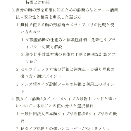
特徴と対応策
自分の顔の形を正確に知るための診断方法とツール活用
法 – 安全性と精度を重視した選び方
無料で使える顔の形診断カメラ・アプリの比較と使
い方のコツ
AI顔型診断の仕組みと信頼性評価、危険性やプラ
イバシー対策も解説
顔型比率計算方法の具体的手順と便利な計算アプ
リ紹介
セルフチェック方法の詳細と注意点 – 自撮り写真の
撮り方・測定ポイント
メンズ顔タイプ診断ツールの特徴と利用上のポイン
ト
顔タイプ診断8タイプ・16タイプの最新トレンドと違い
について – 体系ごとの使い分けと選択指針
一般社団法人日本顔タイプ診断協会8タイプ診断の概
要
16タイプ診断との違いとユーザーが受けるメリッ