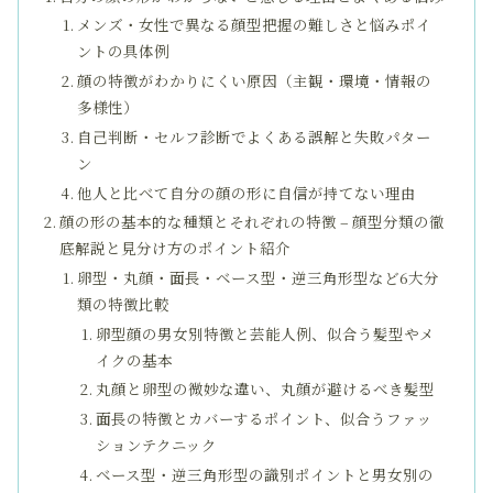
メンズ・女性で異なる顔型把握の難しさと悩みポイ
ントの具体例
顔の特徴がわかりにくい原因（主観・環境・情報の
多様性）
自己判断・セルフ診断でよくある誤解と失敗パター
ン
他人と比べて自分の顔の形に自信が持てない理由
顔の形の基本的な種類とそれぞれの特徴 – 顔型分類の徹
底解説と見分け方のポイント紹介
卵型・丸顔・面長・ベース型・逆三角形型など6大分
類の特徴比較
卵型顔の男女別特徴と芸能人例、似合う髪型やメ
イクの基本
丸顔と卵型の微妙な違い、丸顔が避けるべき髪型
面長の特徴とカバーするポイント、似合うファッ
ションテクニック
ベース型・逆三角形型の識別ポイントと男女別の