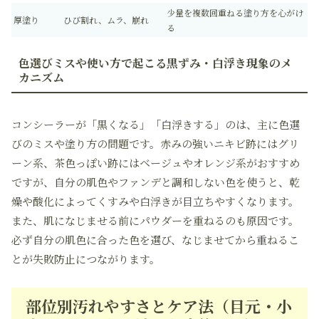
少量を複数回重ねる塗り方を心がけ
厚塗り
ひび割れ、ムラ、崩れ
る
色選びミスや使い方で起こる黒ずみ・白浮き現象のメ
カニズム
コンシーラーが「黒くなる」「白浮きする」のは、主に色選
びのミスや塗り方の問題です。赤みの強いニキビ跡にはグリ
ーン系、茶色っぽい跡にはベージュやオレンジ系がおすすめ
ですが、自分の肌色やファンデと調和しない色を使うと、乾
燥や酸化によってくすみや白浮きが目立ちやすくなります。
また、肌になじませる前にパウダーを重ねるのも原因です。
必ず自分の肌色に合った色を選び、なじませてから重ねるこ
とが失敗防止につながります。
部位別汚れやすさとケア法（目元・小