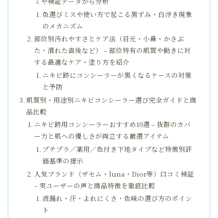
ミや検証データから分析
色選びミスや使い方で起こる黒ずみ・白浮き現象
のメカニズム
部位別汚れやすさとケア法（目元・小鼻・かさぶ
た・潰れた直後など） – 部位特有の肌質や動きに対
する最適なケア・塗り方を紹介
ニキビ跡にコンシーラーが黒くなるケースの対策
と予防
肌質別・用途別ニキビコンシーラー選び完全ガイドと商
品比較
ニキビ跡用コンシーラーおすすめ10選 – 抜群のカバ
ー力と肌への優しさが両立する厳選アイテム
プチプラ／薬用／色付き下地タイプなど特徴別評
価基準の提示
人気ブランド（ザセム・luna・Dior等）口コミ検証
– 実ユーザーの声と商品特徴を徹底比較
液漏れ・汗・よれにくさ・色味の選び方のポイン
ト