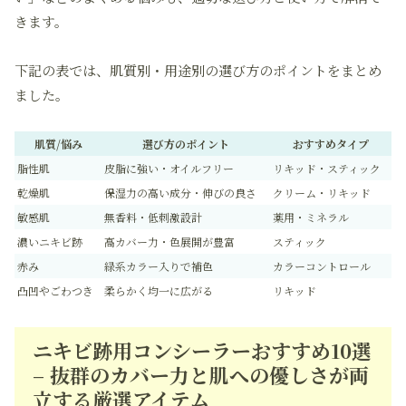
きます。
下記の表では、肌質別・用途別の選び方のポイントをまとめ
ました。
肌質/悩み
選び方のポイント
おすすめタイプ
脂性肌
皮脂に強い・オイルフリー
リキッド・スティック
乾燥肌
保湿力の高い成分・伸びの良さ
クリーム・リキッド
敏感肌
無香料・低刺激設計
薬用・ミネラル
濃いニキビ跡
高カバー力・色展開が豊富
スティック
赤み
緑系カラー入りで補色
カラーコントロール
凸凹やごわつき
柔らかく均一に広がる
リキッド
ニキビ跡用コンシーラーおすすめ10選
– 抜群のカバー力と肌への優しさが両
立する厳選アイテム