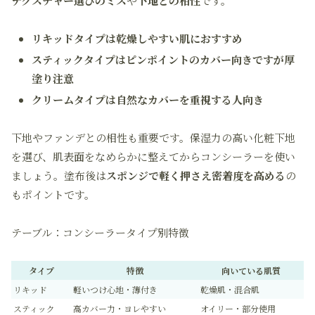
テクスチャー選びのミス
や
下地との相性
です。
リキッドタイプは乾燥しやすい肌におすすめ
スティックタイプはピンポイントのカバー向きですが厚
塗り注意
クリームタイプは自然なカバーを重視する人向き
下地やファンデとの相性も重要です。保湿力の高い化粧下地
を選び、肌表面をなめらかに整えてからコンシーラーを使い
ましょう。塗布後は
スポンジで軽く押さえ密着度を高める
の
もポイントです。
テーブル：コンシーラータイプ別特徴
タイプ
特徴
向いている肌質
リキッド
軽いつけ心地・薄付き
乾燥肌・混合肌
スティック
高カバー力・ヨレやすい
オイリー・部分使用