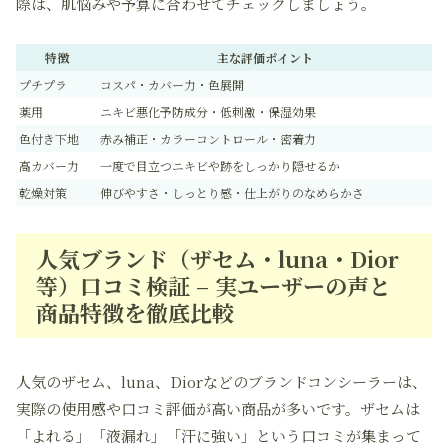
際は、肌悩みや予算に合わせてチェックしましょう。
特徴
主な評価ポイント
プチプラ
コスパ・カバー力・色展開
薬用
ニキビ悪化予防成分・低刺激・保湿効果
色付き下地
赤み補正・カラーコントロール・密着力
高カバー力
一度で目立つニキビや跡をしっかり隠せるか
乾燥対策
伸びやすさ・しっとり感・仕上がりのなめらかさ
人気ブランド（ザセム・luna・Dior
等）口コミ検証 – 実ユーザーの声と
商品特徴を徹底比較
人気のザセム、luna、Diorなどのブランドコンシーラーは、
実際の使用感や口コミ評価が高い商品が多いです。ザセムは
「よれる」「液漏れ」「汗に強い」という口コミが集まって