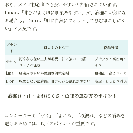
おり、メイク初心者でも扱いやすいと評価されています。
lunaは「伸びがよく肌に馴染みやすい」が、液漏れが気にな
る場合も。Diorは「肌に自然にフィットしてひび割れしにく
い」と人気です。
ブラン
口コミの主な声
商品特徴
ド
汚くならない工夫が必要
、汗に強い、液漏
プチプラ・高密着タ
ザセム
れ・よれ注意
イプ
luna
馴染みやすいが
液漏れ対策必須
色補正・高カバー力
Dior
乾燥しない密着感
、目元のひび割れが少ない
高級・しっとり質感
液漏れ・汗・よれにくさ・色味の選び方のポイント
コンシーラーで「浮く」「よれる」「液漏れ」などの悩みを
避けるためには、以下のポイントが重要です。