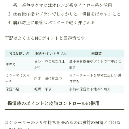
系、茶色やクマにはオレンジ系やイエロー系を活用
塗布後は指やブラシでしっかりと「境目をぼかす」こと
崩れ防止に最後はパウダーで軽く押さえる
下記はよくあるNGポイントと回避策です。
NGな使い方
起きやすいトラブル
回避策
ヨレ・不自然な仕上
最小量を指先やブラシで丁寧に点
厚塗り
がり
置き
カラーのミスマ
カラーチャートを参考に正しい選
浮き・逆に目立つ
ッチ
び方を
保湿不足
乾燥・浮き
事前の保湿と下地が不可欠
保湿時のポイントと皮脂コントロールの併用
コンシーラーのノリや持ちを決めるのは
事前の保湿
と余分な