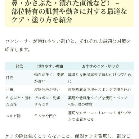
鼻・かさぶた・潰れた直後など） –
部位特有の肌質や動きに対する最適な
ケア・塗り方を紹介
コンシーラーが汚れやすい部位と、それぞれの最適な対策を
紹介します。
部位
汚れやすい理由
おすすめケア・塗り方
動きが多く、皮膚
薄塗り＆保湿重視で重ね付けは控えめ
目元
が薄い
に
小鼻
皮脂分泌が多い
皮脂吸着系下地＋スポンジで叩き込む
かさぶた・潰れ
デコボコ・乾燥・
薬用や低刺激タイプを使用・パッチ
た直後
ざらつき
+最小限の塗布
適切なカラーコントロール＋指やブラ
ニキビ跡
色ムラや凹凸
シで密着させる
ケアの際は強くこすらないこと、保湿ケアを徹底し、部分ご