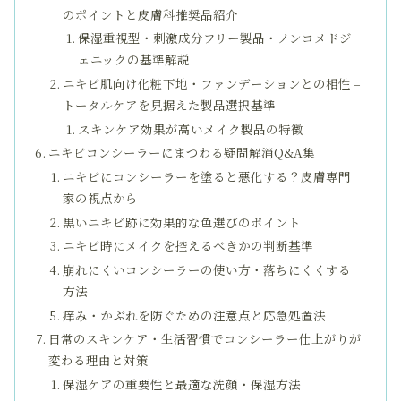
のポイントと皮膚科推奨品紹介
保湿重視型・刺激成分フリー製品・ノンコメドジ
ェニックの基準解説
ニキビ肌向け化粧下地・ファンデーションとの相性 –
トータルケアを見据えた製品選択基準
スキンケア効果が高いメイク製品の特徴
ニキビコンシーラーにまつわる疑問解消Q&A集
ニキビにコンシーラーを塗ると悪化する？皮膚専門
家の視点から
黒いニキビ跡に効果的な色選びのポイント
ニキビ時にメイクを控えるべきかの判断基準
崩れにくいコンシーラーの使い方・落ちにくくする
方法
痒み・かぶれを防ぐための注意点と応急処置法
日常のスキンケア・生活習慣でコンシーラー仕上がりが
変わる理由と対策
保湿ケアの重要性と最適な洗顔・保湿方法