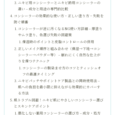
ニキビ用コンシーラーとニキビ跡用コンシーラーの
違い – 成分と用途の専門的比較
コンシーラーの効果的な使い方・正しい塗り方・失敗を
防ぐ順番
コンシーラーが逆に汚くなるNG使い方詳細 – 厚塗り
やムラ塗り、色選び失敗の回避策
保湿時のポイントと皮脂コントロールの併用
正しいメイク順序と組み合わせ（保湿→下地→コン
シーラー→パウダー等） – 崩れにくく自然な仕上が
りを保つテクニック
コンシーラーの馴染ませ方のコツとティッシュオ
フの最適タイミング
ニキビパッチやポイントケア製品との同時使用法 –
肌への負担を最小限に抑えながら効果的にカバーす
る方法
肌トラブル回避！ニキビ肌にやさしいコンシーラー選び
とスキンケアポイント
悪化しない薬用コンシーラーの選び方 – 成分・処方