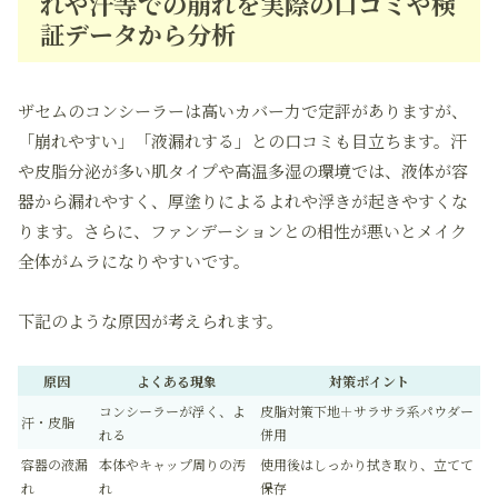
れや汗等での崩れを実際の口コミや検
証データから分析
ザセムのコンシーラーは高いカバー力で定評がありますが、
「崩れやすい」「液漏れする」との口コミも目立ちます。汗
や皮脂分泌が多い肌タイプや高温多湿の環境では、液体が容
器から漏れやすく、厚塗りによるよれや浮きが起きやすくな
ります。さらに、ファンデーションとの相性が悪いとメイク
全体がムラになりやすいです。
下記のような原因が考えられます。
原因
よくある現象
対策ポイント
コンシーラーが浮く、よ
皮脂対策下地＋サラサラ系パウダー
汗・皮脂
れる
併用
容器の液漏
本体やキャップ周りの汚
使用後はしっかり拭き取り、立てて
れ
れ
保存