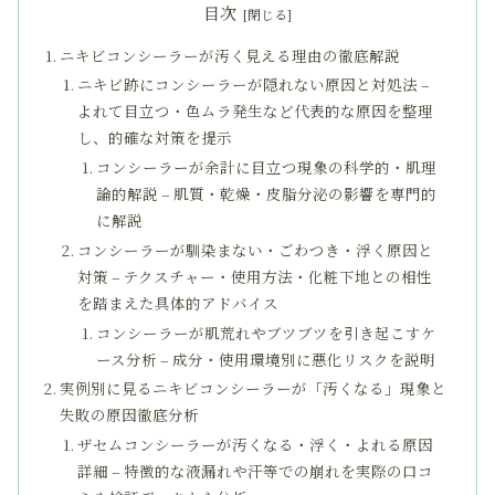
目次
ニキビコンシーラーが汚く見える理由の徹底解説
ニキビ跡にコンシーラーが隠れない原因と対処法 –
よれて目立つ・色ムラ発生など代表的な原因を整理
し、的確な対策を提示
コンシーラーが余計に目立つ現象の科学的・肌理
論的解説 – 肌質・乾燥・皮脂分泌の影響を専門的
に解説
コンシーラーが馴染まない・ごわつき・浮く原因と
対策 – テクスチャー・使用方法・化粧下地との相性
を踏まえた具体的アドバイス
コンシーラーが肌荒れやブツブツを引き起こすケ
ース分析 – 成分・使用環境別に悪化リスクを説明
実例別に見るニキビコンシーラーが「汚くなる」現象と
失敗の原因徹底分析
ザセムコンシーラーが汚くなる・浮く・よれる原因
詳細 – 特徴的な液漏れや汗等での崩れを実際の口コ