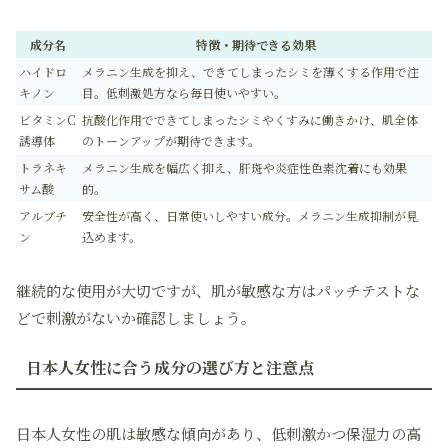
成分名
特徴・期待できる効果
ハイドロ
メラニン生成を抑え、できてしまったシミを薄くする作用で注
キノン
目。低刺激処方なら毎日使いやすい。
ビタミンC
抗酸化作用でできてしまったシミやくすみに働きかけ、肌全体
誘導体
のトーンアップが期待できます。
トラネキ
メラニン生成を幅広く抑え、肝斑や炎症性色素沈着にも効果
サム酸
的。
アルブチ
安全性が高く、日常使いしやすい成分。メラニン生成抑制が見
ン
込めます。
継続的な使用が大切ですが、肌が敏感な方はパッチテストな
どで刺激がないか確認しましょう。
日本人女性に合う成分の選び方と注意点
日本人女性の肌は敏感な傾向があり、低刺激かつ保湿力の高