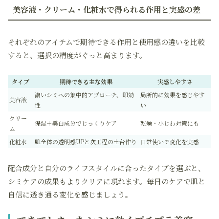
美容液・クリーム・化粧水で得られる作用と実感の差
それぞれのアイテムで期待できる作用と使用感の違いを比較
すると、選択の精度がぐっと高まります。
タイプ
期待できる主な効果
実感しやすさ
濃いシミへの集中的アプローチ、即効
局所的に効果を感じやす
美容液
性
い
クリー
保湿＋美白成分でじっくりケア
乾燥・小じわ対策にも
ム
化粧水
肌全体の透明感UPと次工程の土台作り
日常使いで変化を実感
配合成分と自分のライフスタイルに合ったタイプを選ぶと、
シミケアの成果もよりクリアに現れます。毎日のケアで肌と
自信に透き通る変化を感じましょう。