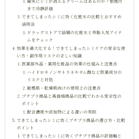
確実にシミが消えるクリームはあるのか？根拠付
きで冷静評価
できてしまったシミに効く化粧水の比較とおすすめ
活用法
ドラッグストアで話題の化粧水と市販人気アイテ
ムをチェック
効果を最大化する！できてしまったシミケアの安全な使
い方・副作用リスクの正しい知識
医薬部外品・薬用化粧品の効果の仕組みと注意点
ハイドロキノンやトラネキサム酸など医薬成分の
リスクと対処
敏感肌・乾燥肌向けの使用上の注意点
プチプラ商品と高価格商品の比較でわかる安全性の
ポイント
配合濃度や添加物による違いの実際
できてしまったシミに効くプチプラ商品の選び方・比較
ポイント
できてしまったシミに効くプチプラ商品の評価軸と