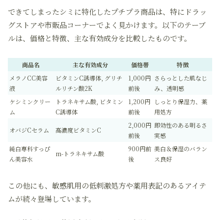
できてしまったシミに特化したプチプラ商品は、特にドラッ
グストアや市販品コーナーでよく見かけます。以下のテーブ
ルは、価格と特徴、主な有効成分を比較したものです。
商品名
主な有効成分
価格帯
特徴
メラノCC美容
ビタミンC誘導体, グリチ
1,000円
さらっとした肌なじ
液
ルリチン酸2K
前後
み、透明感
ケシミンクリー
トラネキサム酸, ビタミン
1,200円
しっとり保湿力、薬
ム
C誘導体
前後
用処方
2,000円
即効性のある明るさ
オバジCセラム
高濃度ビタミンC
前後
実感
純白専科すっぴ
900円前
美白＆保湿のバラン
m-トラネキサム酸
ん美容水
後
ス良好
この他にも、敏感肌用の低刺激処方や薬用表記のあるアイテ
ムが続々登場しています。