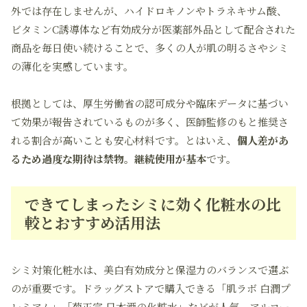
外では存在しませんが、
ハイドロキノン
や
トラネキサム酸
、
ビタミンC誘導体
など有効成分が医薬部外品として配合された
商品を毎日使い続けることで、多くの人が肌の明るさやシミ
の薄化を実感しています。
根拠としては、厚生労働省の認可成分や臨床データに基づい
て効果が報告されているものが多く、医師監修のもと推奨さ
れる割合が高いことも安心材料です。とはいえ、
個人差があ
るため過度な期待は禁物。継続使用が基本
です。
できてしまったシミに効く化粧水の比
較とおすすめ活用法
シミ対策化粧水は、
美白有効成分
と
保湿力
のバランスで選ぶ
のが重要です。ドラッグストアで購入できる「肌ラボ 白潤プ
レミアム」「菊正宗 日本酒の化粧水」などが人気。アルコー