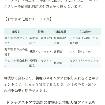
ルフリーや敏感肌対応の処方も多く揃っています。
【おすすめ化粧水チェック表】
商品名
特徴
対応肌質
主な成分
肌ラボ 白潤プレミ
高保湿・美白有効
乾燥肌/敏
トラネキサム酸/ヒアル
アム
成分
感肌
ロン酸
菊正宗 日本酒の化
保湿・くすみケア
普通肌
アミノ酸/ミネラル
粧水
キュレル 美白化粧
低刺激・セラミド
セラミド/ユーカリエキ
敏感肌
水
配合
ス
肌状態に合わせて、
朝晩のスキンケアに取り入れることがポ
イント
です。しっかり保湿することで、シミの予防・薄化へ
の相乗効果も期待できます。
ドラッグストアで話題の化粧水と市販人気アイテムを