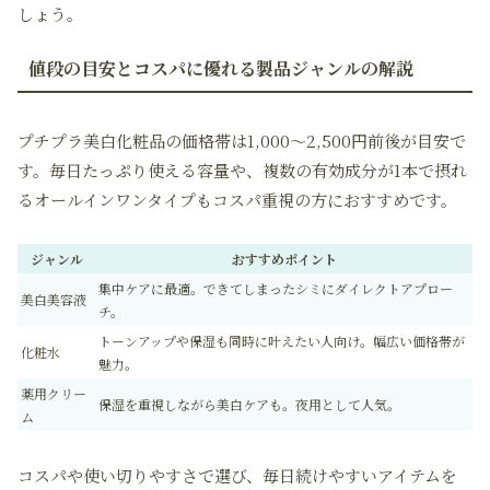
しょう。
値段の目安とコスパに優れる製品ジャンルの解説
プチプラ美白化粧品の価格帯は1,000～2,500円前後が目安で
す。毎日たっぷり使える容量や、複数の有効成分が1本で摂れ
るオールインワンタイプもコスパ重視の方におすすめです。
ジャンル
おすすめポイント
集中ケアに最適。できてしまったシミにダイレクトアプロー
美白美容液
チ。
トーンアップや保湿も同時に叶えたい人向け。幅広い価格帯が
化粧水
魅力。
薬用クリー
保湿を重視しながら美白ケアも。夜用として人気。
ム
コスパや使い切りやすさで選び、毎日続けやすいアイテムを