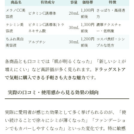
商品名
有効成分
容量
価格帯
特徴
メラノCC美
1,100円
さっぱり・高浸透
ビタミンC誘導体
20mL
容液
前後
力
ケシミン美
ビタミンC誘導体/トラ
1,300円
濃厚テクスチャ
30mL
容液
ネキサム酸
前後
ー・低刺激
ちふれ美白
1,200円
コスパ良好・シン
アルブチン
30mL
美容液
前後
プルな処方
各商品とも
口コミ
では「肌が明るくなった」「新しいシミが
増えにくい」など高評価が多く見られます。
ドラッグストア
で気軽に購入できる手軽さも大きな魅力
です。
実際の口コミ・使用感から見る効果の傾向
実際に愛用者が感じた効果として多く挙げられるのが、「使
い続けることで徐々にシミが薄くなった」「ファンデーショ
ンでもカバーしやすくなった」といった変化です。特に敏感