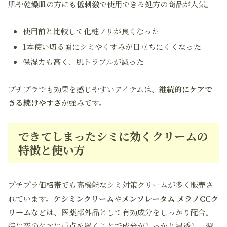
肌や乾燥肌の方にも
低刺激
で使用できる処方の商品が人気。
使用前と比較して化粧ノリが良くなった
1本使い切る頃にシミやくすみが目立ちにくくなった
保湿力も高く、肌トラブルが減った
プチプラでも効果を感じやすいアイテムは、
継続的にケアで
きる続けやすさ
が強みです。
できてしまったシミに効くクリームの
特徴と使い方
プチプラ価格帯でも高機能なシミ対策クリームが多く販売さ
れています。
ケシミンクリーム
や
メンソレータム メラノCCク
リーム
などは、医薬部外品として有効成分をしっかり配合。
特に夜のケアに重点を置くことで成分がしっかり浸透し、翌