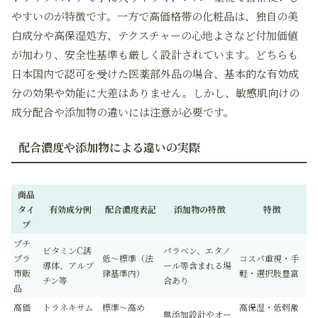
やすいのが特徴です。一方で高価格帯の化粧品は、独自の美
白成分や高保湿処方、テクスチャーの心地よさなど付加価値
が加わり、安全性基準も厳しく設計されています。どちらも
日本国内で認可を受けた医薬部外品の場合、基本的な有効成
分の効果や効能に大差はありません。しかし、敏感肌向けの
成分配合や添加物の違いには注意が必要です。
配合濃度や添加物による違いの実際
商品
タイ
有効成分例
配合濃度表記
添加物の特徴
特徴
プ
プチ
ビタミンC誘
パラベン、エタノ
プラ
低～標準（法
コスパ重視・手
導体、アルブ
ール等含まれる場
市販
律基準内）
軽・選択肢豊富
チン等
合あり
品
高価
トラネキサム
標準～高め
高保湿・低刺激
無添加設計やオー