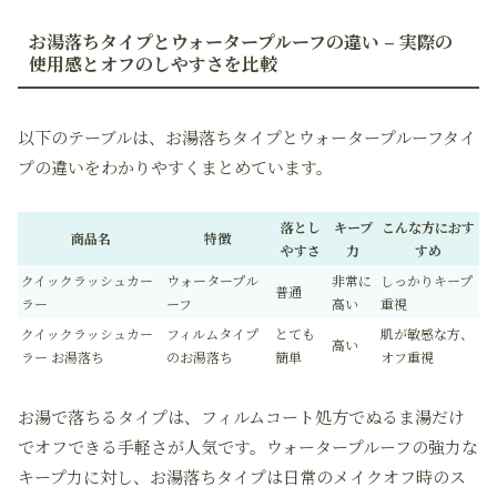
お湯落ちタイプとウォータープルーフの違い – 実際の
使用感とオフのしやすさを比較
以下のテーブルは、お湯落ちタイプとウォータープルーフタイ
プの違いをわかりやすくまとめています。
落とし
キープ
こんな方におす
商品名
特徴
やすさ
力
すめ
クイックラッシュカー
ウォータープル
非常に
しっかりキープ
普通
ラー
ーフ
高い
重視
クイックラッシュカー
フィルムタイプ
とても
肌が敏感な方、
高い
ラー お湯落ち
のお湯落ち
簡単
オフ重視
お湯で落ちるタイプは、フィルムコート処方でぬるま湯だけ
でオフできる手軽さが人気です。ウォータープルーフの強力な
キープ力に対し、お湯落ちタイプは日常のメイクオフ時のス