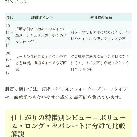
れています。
年代
評価ポイント
使用感の傾向
10
手頃な価格で初めてのメイクに
代～
液タイプでもダマになりにくく、学
最適。ナチュラル感・盛り過ぎ
20
校やバイトにも使いやすいとの声
ない仕上がり
代
30
カールの持続力とオフのしやす
混合肌や乾燥肌にもパンダ目になり
代～
さを重視。職場メイクでも好印
にくく、メイク直しが減ったという
40
象
口コミが多数
代
肌質に関しては、皮脂・汗に強いウォータープルーフタイプ
や、敏感肌でも使いやすい成分が高評価を集めています。
仕上がりの特徴別レビュー – ボリュー
ム・ロング・セパレートに分けて比較
解説