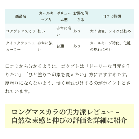
カールキ
ボリュー
お湯で落
商品名
口コミ特徴
ープ力
ム感
ちる
非常に高
ゴクブトマスカラ
強い
あり
太く濃密、メイク感強め
い
クイックラッシュ
非常に強
カールキープ特化、化粧
普通
あり
カーラー
い
の崩れに強い
口コミから分かるように、ゴクブトは「ドーリーな目元を作
りたい」「ひと塗りで印象を変えたい」方におすすめです。
厚塗りにならないよう、薄く重ねづけするのがポイントとさ
れています。
ロングマスカラの実力派レビュー –
自然な束感と伸びの評価を詳細に紹介