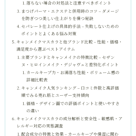
落ちない場合の対処法と注意すべきポイント
まつげパーマ・エクステと併用時のコツ – ダメージ
を防ぎつつ美しい仕上がりを保つ秘訣
セパレート仕上げの具体的手法 – 失敗しないための
ポイントとよくある悩み対策
キャンメイクマスカラと他ブランド比較 – 性能・価格・
満足度から選ぶベストアイテム
主要ブランドとキャンメイクの特徴比較 – セザン
ヌ・ヒロインメイク・デジャヴュと差別化ポイント
カールキープ力・お湯落ち性能・ボリューム感の
詳細比較表
キャンメイク人気ランキング – 口コミ件数と高評価
順でみる売れ筋とユーザー支持傾向
価格・デザイン面での評価ポイントと使いやすさ
の違い
キャンメイクマスカラの成分解析と安全性 – 敏感肌・ア
レルギー対応の実態調査
配合成分の特徴と効果 – カールキープや保湿に関わ