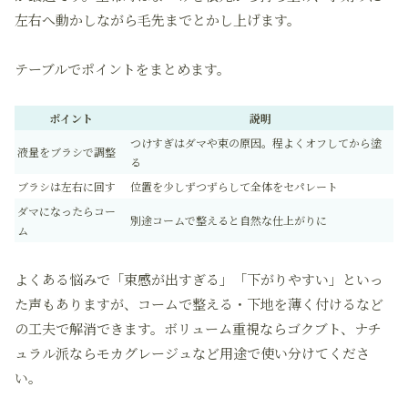
左右へ動かしながら毛先までとかし上げます。
テーブルでポイントをまとめます。
ポイント
説明
つけすぎはダマや束の原因。程よくオフしてから塗
液量をブラシで調整
る
ブラシは左右に回す
位置を少しずつずらして全体をセパレート
ダマになったらコー
別途コームで整えると自然な仕上がりに
ム
よくある悩みで「束感が出すぎる」「下がりやすい」といっ
た声もありますが、コームで整える・下地を薄く付けるなど
の工夫で解消できます。ボリューム重視ならゴクブト、ナチ
ュラル派ならモカグレージュなど用途で使い分けてくださ
い。