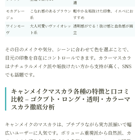
適
モカグレー
こなれ感のあるブラウン
軽やか＆垢抜けた印象、イエベにお
ジュ
系
すすめ
ワインモー
大人可愛いヴァイオレッ
透明感がでる！抜け感と血色感が両
ヴ
ト系
立
その日のメイクや気分、シーンに合わせて色を選ぶことで、
目元の印象を自在にコントロールできます。カラーマスカラ
はナチュラルメイク派や垢抜けたい方から支持が高く、SNS
でも話題です。
キャンメイクマスカラ各種の特徴と口コミ
比較 – ゴクブト・ロング・透明・カラーマ
スカラ徹底分析
キャンメイクのマスカラは、プチプラながら実力派揃いで幅
広いユーザーに人気です。ボリューム重視派から自然派、カ