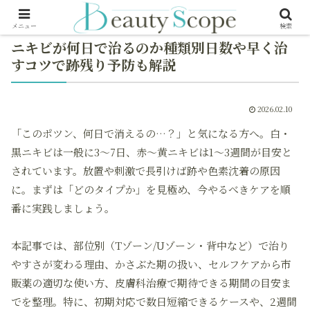
メニュー
検索
ニキビが何日で治るのか種類別日数や早く治
すコツで跡残り予防も解説
2026.02.10
「このポツン、何日で消えるの…？」と気になる方へ。白・
黒ニキビは一般に3〜7日、赤〜黄ニキビは1〜3週間が目安と
されています。放置や刺激で長引けば跡や色素沈着の原因
に。まずは「どのタイプか」を見極め、今やるべきケアを順
番に実践しましょう。
本記事では、部位別（Tゾーン/Uゾーン・背中など）で治り
やすさが変わる理由、かさぶた期の扱い、セルフケアから市
販薬の適切な使い方、皮膚科治療で期待できる期間の目安ま
でを整理。特に、初期対応で数日短縮できるケースや、2週間