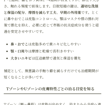
さ、触れる頻度で前後します。日数短縮の鍵は、
適切な洗顔
と保湿の配分
、
摩擦を減らす工夫
、
早期の外用薬
です。とく
に鼻やおでこは皮脂コントロール、顎はマスクや襟の擦れ対
策で悪化を抑え、必要に応じて市販の抗炎症成分を使うと経
過を安定させやすいです。
鼻・おでこ
は皮脂多めで黄ニキビ化しやすい
顎・口周り
は摩擦と乾燥で長引きやすい
大きいニキビ
は圧迫厳禁で通気と保湿を優先
補足として、無意識の手触り癖を減らすだけでも治癒期間が
短くなることが多いです。
TゾーンやUゾーンの皮膚特性ごとの治る目安を知る
Tゾーン（額〜鼻筋）は皮脂が出やすく、詰まりから炎症へ進