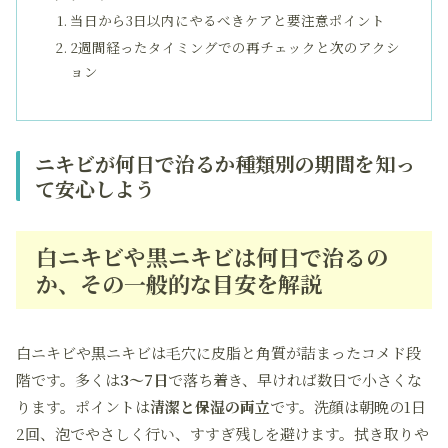
当日から3日以内にやるべきケアと要注意ポイント
2週間経ったタイミングでの再チェックと次のアクシ
ョン
ニキビが何日で治るか種類別の期間を知っ
て安心しよう
白ニキビや黒ニキビは何日で治るの
か、その一般的な目安を解説
白ニキビや黒ニキビは毛穴に皮脂と角質が詰まったコメド段
階です。多くは
3〜7日
で落ち着き、早ければ数日で小さくな
ります。ポイントは
清潔と保湿の両立
です。洗顔は朝晩の1日
2回、泡でやさしく行い、すすぎ残しを避けます。拭き取りや