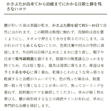
かさぶたが出来てから治癒までにかかる日数と跡を残
さないコツ
膿が引いた後は表面が乾き、
かさぶた期を経て約5〜10日
で自
然にはがれます。この期間は無理に触れず、洗顔時は泡を置
くようにし、タオルで押さえて水分を取るだけにします。は
がれかけでも
めくらない
ことが、色素沈着や凹みの予防に直
結します。外出時は日焼け止めをこまめに塗り直し、帽子や
日傘で
紫外線刺激
を避けます。就寝中の無意識なひっかきを
防ぐため、爪は短く整え、寝具は清潔に保ちます。保湿は
セ
ラミド系を中心
に薄く重ね、乾燥小じわのような突っ張りを
軽減すると治癒がスムーズです。色が残った場合は、数週
間〜数ヶ月で薄くなることが多いので、焦ってピーリングを
重ねず、低刺激のケアを継続してください。赤みが強く熱を
帯びる、膿が再形成するなどの再燃サインがあれば、早めに
専門的な治療を検討します。