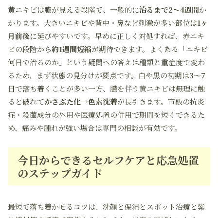
黄ニキビは膿が見える段階で、一般的に
治るまで2〜4週間
か
かります。大きいニキビや背中・鼻など刺激が多い部位は
1ヶ
月前後
に延びやすいです。早めに正しく対処すれば、赤ニキ
ビの段階から
約1週間短縮
が期待できます。よくある「ニキビ
何日で治るのか」という疑問への答えは種類と重症度で変わ
るため、まず状態の見分けが要点です。白や黒の初期は
3〜7
日
で落ち着くことが多い一方、膿を伴う黄ニキビは無理に触
ると破れて
かさぶた化→色素沈着
が長引きます。市販の抗炎
症・殺菌成分の外用や医療処置の併用で期間を短くできるた
め、痛みや腫れが強い場合は専門の相談が有効です。
今日からできるセルフケアと応急処置
のステップガイド
最短で落ち着かせるコツは、洗顔と保湿とスポット治療と紫