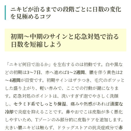
ニキビが治るまでの段階ごとに日数の変化
を見極めるコツ
初期～中期のサインと応急対処で治る
日数を短縮しよう
「ニキビ何日で治るか」を左右するのは初動です。白や黒な
どの初期は
3～7日
、赤へ進めば
1～2週間
、膿を伴う黄色は
2
～4週間
が目安です。初期サインはザラつき、毛穴のポツッと
した盛り上がり、軽い赤みで、ここでの行動が鍵になりま
す。応急対処のポイントは、洗いすぎず泡でやさしく洗顔
し、
セラミド系でしっとり保湿
、痛みや熱感があれば
清潔な
冷却
で炎症を抑えることです。鼻やおでこは皮脂が多く悪化
しやすいため、Tゾーンのみ部分的に皮脂ケアを追加します。
大きい膿ニキビは触らず、ドラッグストアの抗炎症成分で
赤