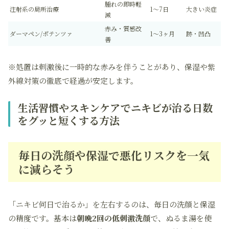
腫れの即時軽
注射系の局所治療
1〜7日
大きい炎症
減
赤み・質感改
ダーマペン/ポテンツァ
1〜3ヶ月
跡・凹凸
善
※処置は刺激後に一時的な赤みを伴うことがあり、保湿や紫
外線対策の徹底で経過が安定します。
生活習慣やスキンケアでニキビが治る日数
をグッと短くする方法
毎日の洗顔や保湿で悪化リスクを一気
に減らそう
「ニキビ何日で治るか」を左右するのは、毎日の洗顔と保湿
の精度です。基本は
朝晩2回の低刺激洗顔
で、ぬるま湯を使