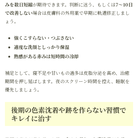
みを数日短縮
が期待できます。判断に迷う、もしくは
7～10日
で改善しない
場合は皮膚科の外用薬で早期に軌道修正しまし
ょう。
強くこすらない・つぶさない
適度な洗顔としっかり保湿
熱感がある赤みは短時間の冷却
補足として、寝不足や甘いもの過多は皮脂分泌を高め、治癒
期間を押し延ばします。夜のスクリーン時間を控え、睡眠を
優先しましょう。
後期の色素沈着や跡を作らない習慣で
キレイに治す