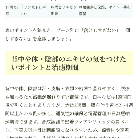
口周り/
バリア低下しや
乾燥とホルモン
刺激回避と保湿、ポイント薬を
顎
すい
影響
適量
表のポイントを踏まえ、ゾーン別に「落としすぎない」「潤
しすぎない」を意識しましょう。
背中や体・陰部のニキビの気をつけた
いポイントと治癒期間
背中や体、陰部は汗・皮脂・衣類の密着で蒸れやすく、摩擦
も加わるため
治癒が遅れやすい部位
です。白ニキビは1週間前
後で引くこともありますが、赤は2週間、膿を伴う黄は2〜4週
間以上かかる例が多く、
通気性の確保と清潔管理
で日数短縮
が期待できます。合成繊維の密着ウェアやリュックの肩ベル
ト、下着の縫い目は刺激源になりやすいため、綿素材や速乾