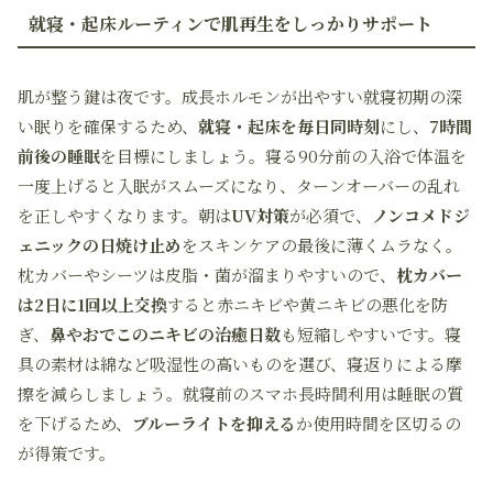
就寝・起床ルーティンで肌再生をしっかりサポート
肌が整う鍵は夜です。成長ホルモンが出やすい就寝初期の深
い眠りを確保するため、
就寝・起床を毎日同時刻
にし、
7時間
前後の睡眠
を目標にしましょう。寝る90分前の入浴で体温を
一度上げると入眠がスムーズになり、ターンオーバーの乱れ
を正しやすくなります。朝は
UV対策
が必須で、
ノンコメドジ
ェニックの日焼け止め
をスキンケアの最後に薄くムラなく。
枕カバーやシーツは皮脂・菌が溜まりやすいので、
枕カバー
は2日に1回以上交換
すると赤ニキビや黄ニキビの悪化を防
ぎ、
鼻やおでこのニキビの治癒日数
も短縮しやすいです。寝
具の素材は綿など吸湿性の高いものを選び、寝返りによる摩
擦を減らしましょう。就寝前のスマホ長時間利用は睡眠の質
を下げるため、
ブルーライトを抑える
か使用時間を区切るの
が得策です。