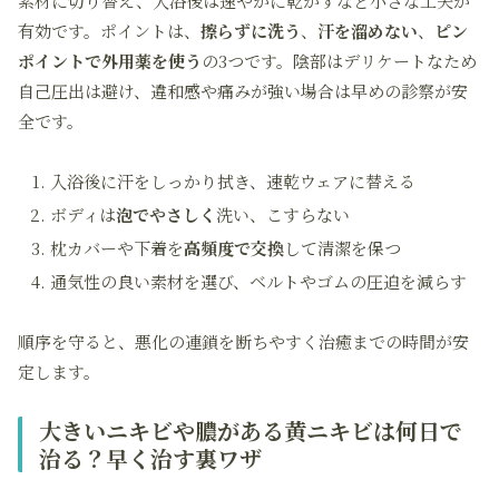
素材に切り替え、入浴後は速やかに乾かすなど小さな工夫が
有効です。ポイントは、
擦らずに洗う
、
汗を溜めない
、
ピン
ポイントで外用薬を使う
の3つです。陰部はデリケートなため
自己圧出は避け、違和感や痛みが強い場合は早めの診察が安
全です。
入浴後に汗をしっかり拭き、速乾ウェアに替える
ボディは
泡でやさしく
洗い、こすらない
枕カバーや下着を
高頻度で交換
して清潔を保つ
通気性の良い素材を選び、ベルトやゴムの圧迫を減らす
順序を守ると、悪化の連鎖を断ちやすく治癒までの時間が安
定します。
大きいニキビや膿がある黄ニキビは何日で
治る？早く治す裏ワザ