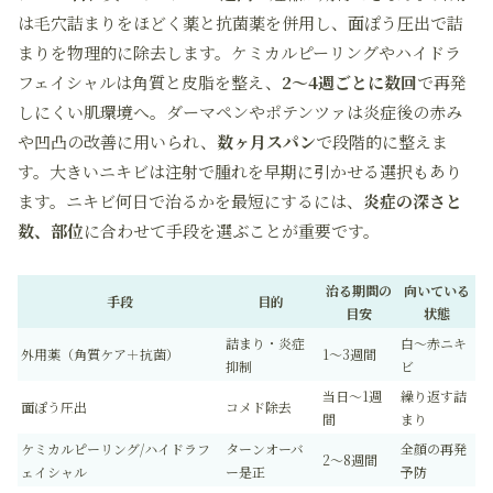
は毛穴詰まりをほどく薬と抗菌薬を併用し、面ぽう圧出で詰
まりを物理的に除去します。ケミカルピーリングやハイドラ
フェイシャルは角質と皮脂を整え、
2〜4週ごとに数回
で再発
しにくい肌環境へ。ダーマペンやポテンツァは炎症後の赤み
や凹凸の改善に用いられ、
数ヶ月スパン
で段階的に整えま
す。大きいニキビは注射で腫れを早期に引かせる選択もあり
ます。ニキビ何日で治るかを最短にするには、
炎症の深さと
数、部位
に合わせて手段を選ぶことが重要です。
治る期間の
向いている
手段
目的
目安
状態
詰まり・炎症
白〜赤ニキ
外用薬（角質ケア＋抗菌）
1〜3週間
抑制
ビ
当日〜1週
繰り返す詰
面ぽう圧出
コメド除去
間
まり
ケミカルピーリング/ハイドラフ
ターンオーバ
全顔の再発
2〜8週間
ェイシャル
ー是正
予防