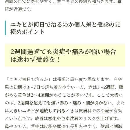
週間の目安に寄せやすく、黄ニキビの停滞も和らぎます。継
続が近道です。
ニキビが何日で治るのか個人差と受診の見
極めポイント
2週間過ぎても炎症や痛みが強い場合
は迷わず受診を！
「ニキビ何日で治るか」は種類と重症度で異なります。白や
黒の初期は
3〜7日
で落ち着きやすい一方、赤は
1〜2週間
、膿
がある黄色は
2〜4週間
かかることが多いです。ここで大切な
のは、
2週間を超えても強い赤み・痛み・膿が引かない
、また
は
大きいニキビが連続して出る
ときは皮膚科での治療が有効
という点です。放置は悪化や色素沈着のリスクを上げます。
鼻やおでこ、背中は皮脂や摩擦で長引きやすく、陰部は刺激