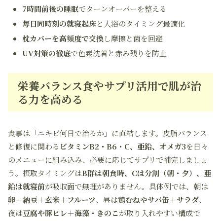
7時間前後の睡眠
でターンオーバーを整える
毎日同時刻の就寝起床
と入浴のタイミング最適化
枕カバーを高頻度で交換
し摩擦と菌を回避
UV対策の徹底
で色素沈着と赤み残りを防止
栄養バランス食やサプリ活用で肌が治
る力を高める
食事は「ニキビ何日で治るか」に直結します。皮脂バランス
と修復に関わる
ビタミンB2・B6・C、亜鉛、オメガ3
を日々
のメニューに組み込み、必要に応じてサプリで補完しましょ
う。摂取タイミングは
B群は朝食時、Cは分割（朝・夕）、亜
鉛は就寝前
が吸収面で無理がありません。具体例では、朝は
卵＋納豆＋玄米＋フルーツ
、昼は
鶏むねやサバ缶＋サラダ
、
夜は
豆腐や豚ヒレ＋海藻・きのこ
が取り入れやすい構成で