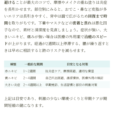
避ける
ことが最大のコツで、摩擦やメイクの重ね塗りは炎症
を長引かせます。部位別にみると、おでこ・鼻など皮脂が多
いエリアは長引きやすく、背中は面で広がるため
回復まで時
間
を取りがちです。下着やマスクなどの
密着と蒸れ
は悪化因
子なので、素材と清潔度を見直しましょう。症状が強い、大
きいニキビ、痛みが強い場合は医療の外用薬で
治癒のスピー
ド
が上がります。経過が2週間以上停滞する、膿が繰り返すと
きは早めに相談すると跡のリスクを減らせます。
種類
一般的な期間
目安となる対策
赤ニキビ
1〜2週間
抗炎症ケア、摩擦回避、適切な保湿
黄ニキビ
2〜4週間
自己圧出回避、清潔保持、医療外用の検討
大きい炎症
2〜4週間以上
早期受診、生活習慣と部位の刺激対策
上記は目安であり、刺激の少ない環境づくりと早期ケアが期
間短縮の鍵になります。