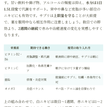
す。甘い飲料や揚げ物、アルコールの頻度は抑え、
水分は1日
1.5L目安
で代謝をサポート。背中や鼻など皮脂が多い部位の
ニキビにも有効です。サプリは
上限量を守る
ことが大前提
で、薬を服用中なら相互作用に注意しましょう。数日での即
効より、
2週間の継続
で赤みや治癒速度の変化を実感しやすく
なります。
栄養素
期待できる働き
推奨の取り入れ方
ビタミンB2・
皮脂調整・肌代謝
朝食時に卵や納豆、サプリは朝に
B6
抗酸化・色素沈着ケ
ビタミンC
朝夕に分けて少量ずつ補給
ア
就寝前にサプリ、牡蠣・赤身肉でも
亜鉛
修復・炎症対策
可
オメガ3
炎症バランス
サバ缶・アマニ油を日替わりで
上の組み合わせで、白ニキビは数日〜1週間、赤ニキビは1〜2