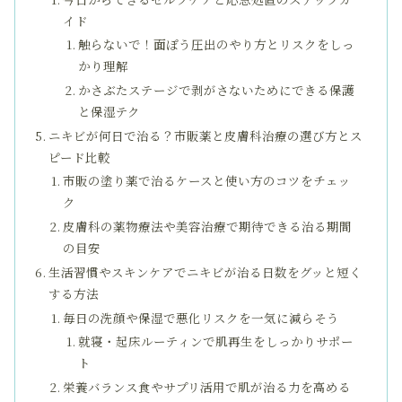
イド
触らないで！面ぽう圧出のやり方とリスクをしっ
かり理解
かさぶたステージで剥がさないためにできる保護
と保湿テク
ニキビが何日で治る？市販薬と皮膚科治療の選び方とス
ピード比較
市販の塗り薬で治るケースと使い方のコツをチェッ
ク
皮膚科の薬物療法や美容治療で期待できる治る期間
の目安
生活習慣やスキンケアでニキビが治る日数をグッと短く
する方法
毎日の洗顔や保湿で悪化リスクを一気に減らそう
就寝・起床ルーティンで肌再生をしっかりサポー
ト
栄養バランス食やサプリ活用で肌が治る力を高める