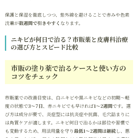
保護と保湿を徹底しつつ、紫外線を避けることで赤みや色素
沈着が
数週間で引きやすく
なります。
ニキビが何日で治る？市販薬と皮膚科治療
の選び方とスピード比較
市販の塗り薬で治るケースと使い方の
コツをチェック
市販薬での改善目安は、白ニキビや黒ニキビなどの初期〜軽
度の状態で
3〜7日
、赤ニキビでも早ければ
1〜2週間
です。選
び方は成分が要で、炎症型には抗炎症や抗菌、毛穴詰まりに
は角質ケアが適します。ニキビ何日で治るかは部位や習慣で
も変動するため、用法用量を守り
最低1〜2週間は継続
し、悪