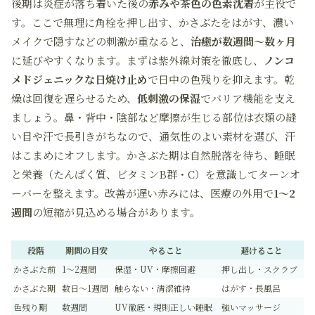
後期は炎症が落ち着いた後の
赤みや茶色の色素沈着
が主役で
す。ここで無理に角栓を押し出す、かさぶたをはがす、濃い
メイクで隠すなどの刺激が重なると、
治癒が数週間～数ヶ月
に延びやすくなります。まずは紫外線対策を徹底し、
ノンコ
メドジェニックな日焼け止め
で日中の色残りを抑えます。乾
燥は回復を遅らせるため、
低刺激の保湿
でバリア機能を支え
ましょう。鼻・背中・陰部など摩擦が生じる部位は衣類の縫
い目や汗で長引きがちなので、通気性のよい素材を選び、汗
はこまめにオフします。かさぶた期は自然脱落を待ち、睡眠
と栄養（たんぱく質、ビタミンB群・C）を意識してターンオ
ーバーを整えます。改善が遅い赤みには、医療の外用で
1～2
週間
の短縮が見込める場合があります。
段階
期間の目安
やること
避けること
かさぶた前
1～2週間
保湿・UV・摩擦回避
押し出し・スクラブ
かさぶた期
数日～1週間
触らない・清潔維持
はがす・長風呂
色残り期
数週間
UV徹底・規則正しい睡眠
強いマッサージ