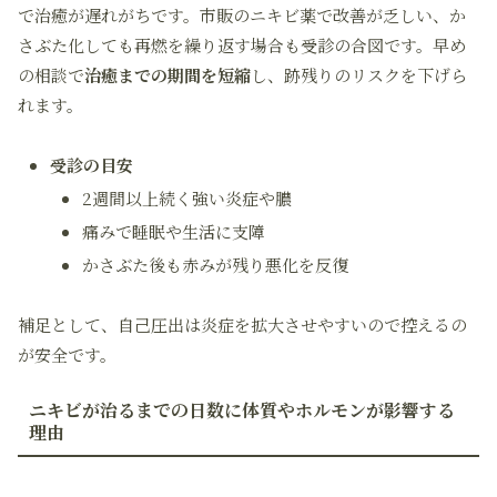
で治癒が遅れがちです。市販のニキビ薬で改善が乏しい、か
さぶた化しても再燃を繰り返す場合も受診の合図です。早め
の相談で
治癒までの期間を短縮
し、跡残りのリスクを下げら
れます。
受診の目安
2週間以上続く強い炎症や膿
痛みで睡眠や生活に支障
かさぶた後も赤みが残り悪化を反復
補足として、自己圧出は炎症を拡大させやすいので控えるの
が安全です。
ニキビが治るまでの日数に体質やホルモンが影響する
理由