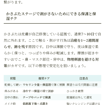
繋がります。
かさぶたステージで剥がさないためにできる保護と保
湿テク
かさぶたは皮膚が自己修復している証拠で、通常
7〜10日
で自
然に外れます。ここで触る・剥がす行為は
治癒を1〜2週間遅
らせ、跡を残す
原因です。日中は薄膜で守り、夜は保湿で柔
らかく保つと、つっぱりや痒みが軽減します。摩擦が起きや
すいおでこ・鼻・マスク部位・背中は、
物理刺激を避ける対
策
がカギです。以下の管理で安定化を狙いましょう。
状態
推奨ケア
注意点
乾燥して硬い
ワセリン少量＋保湿剤
で薄く被膜
厚塗りは毛穴閉塞に注意
痒みがある
冷やす→保湿
の順で鎮静
ひっかき厳禁
日中の擦れ
テープやパッチで保護
就寝前は外して通気
メイク時
低刺激下地＋点置き
強いクレンジングは避ける