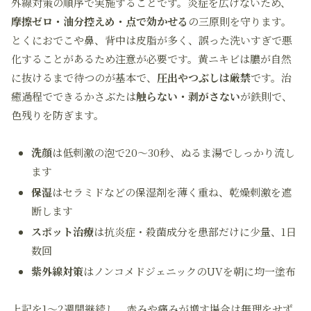
外線対策の順序で実施することです。炎症を広げないため、
摩擦ゼロ・油分控えめ・点で効かせる
の三原則を守ります。
とくにおでこや鼻、背中は皮脂が多く、誤った洗いすぎで悪
化することがあるため注意が必要です。黄ニキビは膿が自然
に抜けるまで待つのが基本で、
圧出やつぶしは厳禁
です。治
癒過程でできるかさぶたは
触らない・剥がさない
が鉄則で、
色残りを防ぎます。
洗顔
は低刺激の泡で20〜30秒、ぬるま湯でしっかり流し
ます
保湿
はセラミドなどの保湿剤を薄く重ね、乾燥刺激を遮
断します
スポット治療
は抗炎症・殺菌成分を患部だけに少量、1日
数回
紫外線対策
はノンコメドジェニックのUVを朝に均一塗布
上記を1〜2週間継続し、赤みや痛みが増す場合は無理をせず