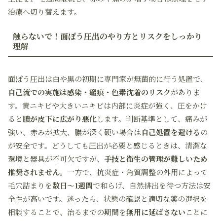
治療へ切り替えます。
触らないで！面ぽう圧出のやり方とリスクをしっかり
理解
面ぽう圧出は白や黒の初期に専門家が無菌的に行う処置で、
自己流での実施は感染・瘢痕・色素沈着のリスク
がありま
す。黄ニキビや大きいニキビは内部に炎症が強く、圧をかけ
ると
膿が皮下に広がり悪化
します。判断基準として、痛みが
強い、赤みが拡大、膿が深く硬い場合は
自己処置を避ける
の
が安全です。どうしても圧出が必要と感じるときは、清潔な
環境と器具が不可欠ですが、
手技と衛生の管理が難しいため
推奨されません
。一方で、抗炎症・角質調整の外用によって
毛穴詰まりを
数日〜1週間
で和らげ、自然排出を待つ方法は安
全性が高いです。迷ったら、状態の確認と適切な薬の選択を
相談することで、治るまでの期間を
無用に延ばさない
ことに