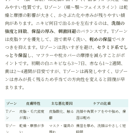
みやすい性質です。Uゾーン（頬〜顎〜フェイスライン）は乾
燥と摩擦の影響が大きく、かさぶた化や赤みが残りやすい傾
向があります。ニキビ何日で治るかを左右するのは、
洗顔の
強度と回数
、
保湿の厚み
、
刺激回避
のバランスです。Tゾーン
は皮脂ケアを優先して、泡で素早く洗い、
軽めの保湿
でベタ
つきを抑えます。Uゾーンは洗いすぎを避け、
セラミド系でし
っとり保湿
し、マフラーや枕カバーの摩擦を減らすことがポ
イントです。初期の白ニキビなら3〜7日、赤なら1〜2週間、
黄は2〜4週間が目安ですが、Tゾーンは再発しやすく、Uゾー
ンは赤みが長く残るため手当ての方向性を変えると回復が早
まります。
ゾーン
皮膚特性
主な悪化要因
ケアの比重
Tゾー
皮脂・毛穴密度
皮脂酸化、触る
洗顔や角質ケアをやや強め、保
ン
が高い
癖
湿は軽め
Uゾー
乾燥・摩擦が多
マスク・寝具の
保湿を厚め、洗顔はやさしく短
ン
い
擦れ
時間