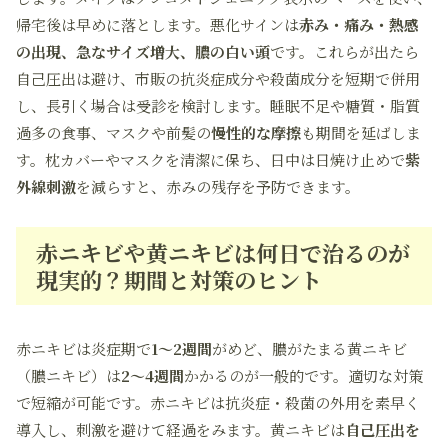
帰宅後は早めに落とします。悪化サインは
赤み・痛み・熱感
の出現、急なサイズ増大、膿の白い頭
です。これらが出たら
自己圧出は避け、市販の抗炎症成分や殺菌成分を短期で併用
し、長引く場合は受診を検討します。睡眠不足や糖質・脂質
過多の食事、マスクや前髪の
慢性的な摩擦
も期間を延ばしま
す。枕カバーやマスクを清潔に保ち、日中は日焼け止めで
紫
外線刺激
を減らすと、赤みの残存を予防できます。
赤ニキビや黄ニキビは何日で治るのが
現実的？期間と対策のヒント
赤ニキビは炎症期で
1〜2週間
がめど、膿がたまる黄ニキビ
（膿ニキビ）は
2〜4週間
かかるのが一般的です。適切な対策
で短縮が可能です。赤ニキビは抗炎症・殺菌の外用を素早く
導入し、刺激を避けて経過をみます。黄ニキビは
自己圧出を