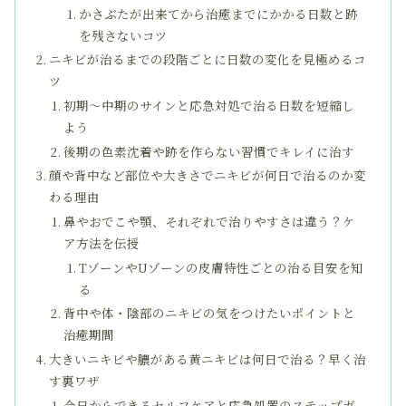
かさぶたが出来てから治癒までにかかる日数と跡
を残さないコツ
ニキビが治るまでの段階ごとに日数の変化を見極めるコ
ツ
初期～中期のサインと応急対処で治る日数を短縮し
よう
後期の色素沈着や跡を作らない習慣でキレイに治す
顔や背中など部位や大きさでニキビが何日で治るのか変
わる理由
鼻やおでこや顎、それぞれで治りやすさは違う？ケ
ア方法を伝授
TゾーンやUゾーンの皮膚特性ごとの治る目安を知
る
背中や体・陰部のニキビの気をつけたいポイントと
治癒期間
大きいニキビや膿がある黄ニキビは何日で治る？早く治
す裏ワザ
今日からできるセルフケアと応急処置のステップガ