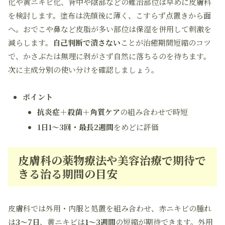
化や黄ニキビ化、背中や陰部などの難治部位は早めに皮膚科
を検討します。塗布は洗顔後に薄く、こすらず点置きから面
へ。おでこや鼻など皮脂が多い部位は保湿を併用して刺激を
減らします。
自己判断で潰さない
ことが治癒期間短縮のコツ
で、かさぶたは無理に剥がさず自然に落ちるのを待ちます。
次に主成分別の使い分けを確認しましょう。
ポイント
抗炎症＋殺菌＋角質ケア
の組み合わせで時短
1日1〜3回・最長2週間
をめどに評価
皮膚科の薬物療法や美容治療で期待で
きる治る期間の目安
皮膚科では外用・内服と処置を組み合わせ、赤ニキビの腫れ
は
3〜7日
、黄ニキビは
1〜3週間
の短縮が期待できます。外用