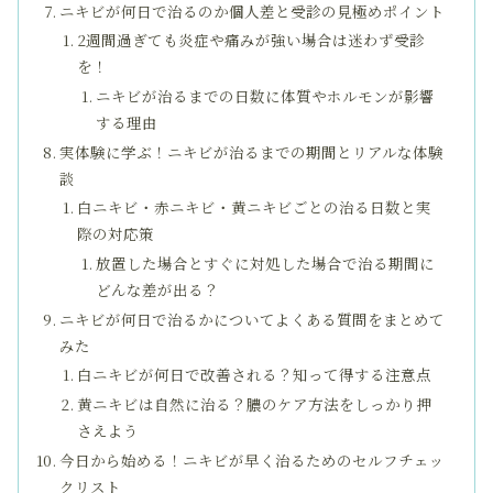
ニキビが何日で治るのか個人差と受診の見極めポイント
2週間過ぎても炎症や痛みが強い場合は迷わず受診
を！
ニキビが治るまでの日数に体質やホルモンが影響
する理由
実体験に学ぶ！ニキビが治るまでの期間とリアルな体験
談
白ニキビ・赤ニキビ・黄ニキビごとの治る日数と実
際の対応策
放置した場合とすぐに対処した場合で治る期間に
どんな差が出る？
ニキビが何日で治るかについてよくある質問をまとめて
みた
白ニキビが何日で改善される？知って得する注意点
黄ニキビは自然に治る？膿のケア方法をしっかり押
さえよう
今日から始める！ニキビが早く治るためのセルフチェッ
クリスト