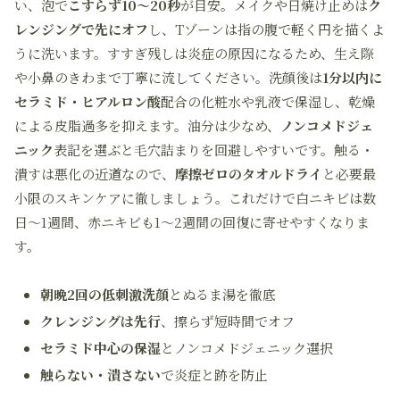
い、泡で
こすらず10〜20秒
が目安。メイクや日焼け止めは
ク
レンジングで先にオフ
し、Tゾーンは指の腹で軽く円を描くよ
うに洗います。すすぎ残しは炎症の原因になるため、生え際
や小鼻のきわまで丁寧に流してください。洗顔後は
1分以内に
セラミド・ヒアルロン酸
配合の化粧水や乳液で保湿し、乾燥
による皮脂過多を抑えます。油分は少なめ、
ノンコメドジェ
ニック
表記を選ぶと毛穴詰まりを回避しやすいです。触る・
潰すは悪化の近道なので、
摩擦ゼロのタオルドライ
と必要最
小限のスキンケアに徹しましょう。これだけで白ニキビは数
日〜1週間、赤ニキビも1〜2週間の回復に寄せやすくなりま
す。
朝晩2回の低刺激洗顔
とぬるま湯を徹底
クレンジングは先行
、擦らず短時間でオフ
セラミド中心の保湿
とノンコメドジェニック選択
触らない・潰さない
で炎症と跡を防止