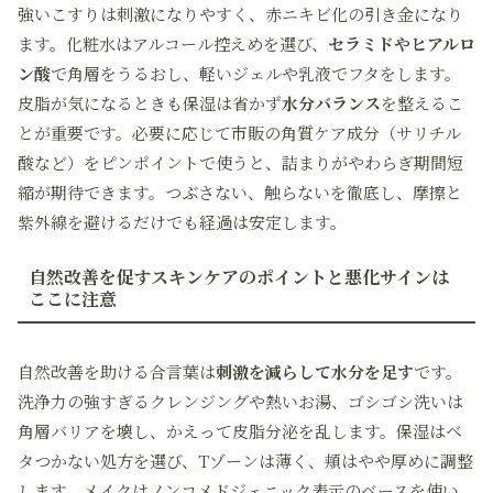
強いこすりは刺激になりやすく、赤ニキビ化の引き金になり
ます。化粧水はアルコール控えめを選び、
セラミドやヒアルロ
ン酸
で角層をうるおし、軽いジェルや乳液でフタをします。
皮脂が気になるときも保湿は省かず
水分バランス
を整えるこ
とが重要です。必要に応じて市販の角質ケア成分（サリチル
酸など）をピンポイントで使うと、詰まりがやわらぎ期間短
縮が期待できます。つぶさない、触らないを徹底し、摩擦と
紫外線を避けるだけでも経過は安定します。
自然改善を促すスキンケアのポイントと悪化サインは
ここに注意
自然改善を助ける合言葉は
刺激を減らして水分を足す
です。
洗浄力の強すぎるクレンジングや熱いお湯、ゴシゴシ洗いは
角層バリアを壊し、かえって皮脂分泌を乱します。保湿はベ
タつかない処方を選び、Tゾーンは薄く、頬はやや厚めに調整
します。メイクはノンコメドジェニック表示のベースを使い、